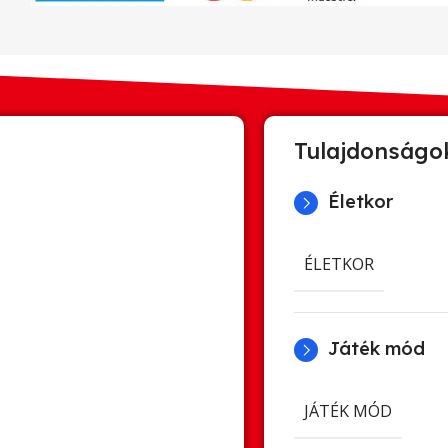
Tulajdonságo
Életkor
ÉLETKOR
Játék mód
JÁTÉK MÓD