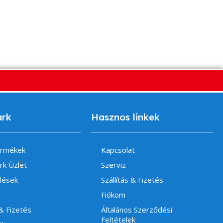
ark
Hasznos linkek
ermékek
Kapcsolat
rk Üzlet
Szerviz
lések
Szállítás & Fizetés
Fiókom
 & Fizetés
Általános Szerződési
Feltételek