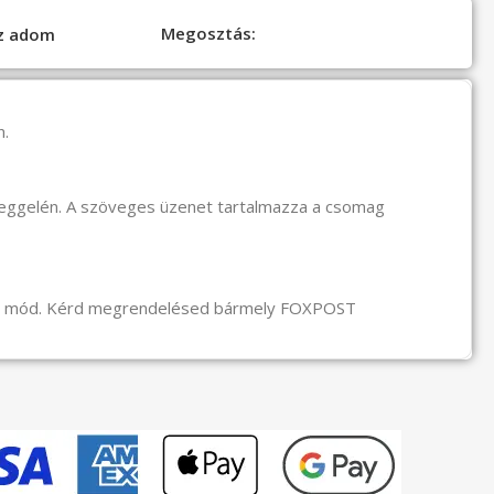
Megosztás:
oz adom
n.
reggelén. A szöveges üzenet tartalmazza a csomag
li mód. Kérd megrendelésed bármely FOXPOST