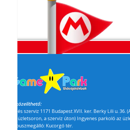
Megközelíthető:
üzlet és szerviz 1171 Budapest XVII. ker. Berky Lili u. 36. (A
felőli üzletsoron, a szerviz úton) Ingyenes parkoló az üzle
BKK buszmegálló: Kucorgó tér.