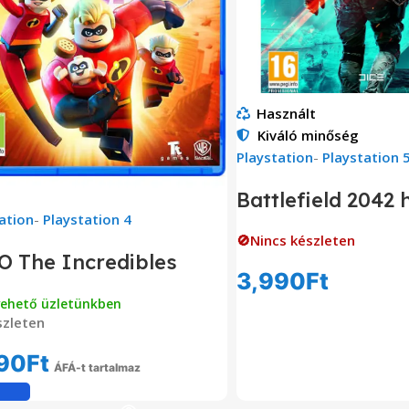
Használt
Kiváló minőség
Playstation
-
Playstation 
Battlefield 2042 
ation
-
Playstation 4
🚫Nincs készleten
O The Incredibles
3,990
Ft
vehető üzletünkben
Tovább Olvas
zleten
90
Ft
ÁFÁ-t tartalmaz
Kosárba Teszem