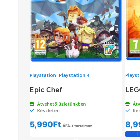
Playstation
-
Playstation 4
Playst
Epic Chef
LEG
Átvehető üzletünkben
Át
Készleten
Kés
5,990
Ft
8,9
ÁFÁ-t tartalmaz
Kosárba Teszem