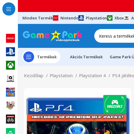
Minden Termék
Nintendo
Playstation
Xbox
A
Termékek
Akciós Termékek
Game Park Ü
Kezdőlap
Playstation
Playstation 4
PS4 játék