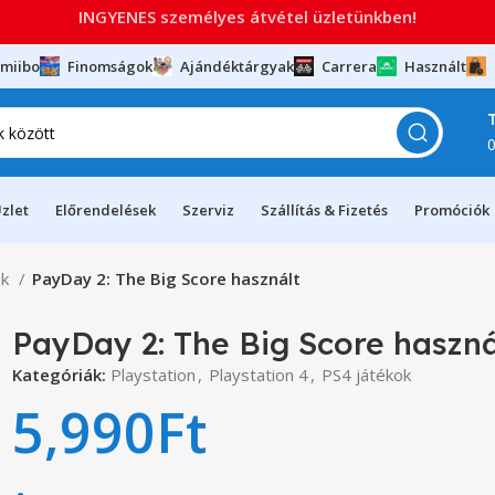
INGYENES személyes átvétel üzletünkben!
miibo
Finomságok
Ajándéktárgyak
Carrera
Használt
zlet
Előrendelések
Szerviz
Szállítás & Fizetés
Promóciók
ok
PayDay 2: The Big Score használt
PayDay 2: The Big Score haszná
Kategóriák:
Playstation
,
Playstation 4
,
PS4 játékok
5,990
Ft