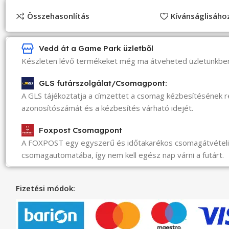
Összehasonlítás
Kívánságlisáh
Vedd át a Game Park üzletből
Készleten lévő termékeket még ma átveheted üzletünkbe
GLS futárszolgálat/Csomagpont:
A GLS tájékoztatja a címzettet a csomag kézbesítésének 
azonosítószámát és a kézbesítés várható idejét.
Foxpost Csomagpont
A FOXPOST egy egyszerű és időtakarékos csomagátvéte
csomagautomatába, így nem kell egész nap várni a futárt.
Fizetési módok: