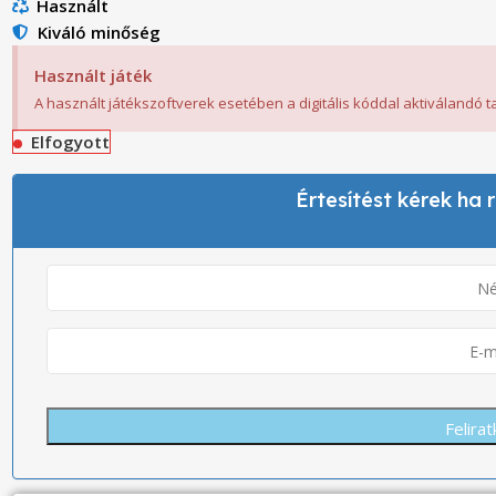
Használt
Kiváló minőség
Használt játék
A használt játékszoftverek esetében a digitális kóddal aktiválandó 
Elfogyott
Értesítést kérek ha