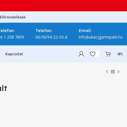
Előrendelések
Telefon:
Telefon:
Email:
06 1 258 7809
06/30/94-22-55-8
info(kukac)gamepark.hu
Kapcsolat
0
Ft
lt