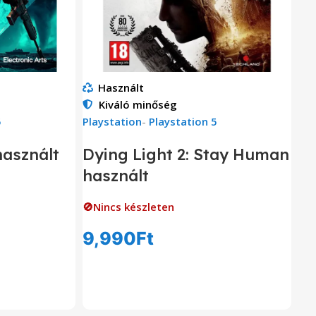
Használt
Kiváló minőség
5
Playstation
-
Playstation 5
használt
Dying Light 2: Stay Human
használt
🚫Nincs készleten
9,990
Ft
om
Tovább Olvasom