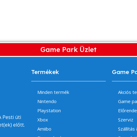
Game Park Üzlet
Termékek
Game P
Minden termék
Akciós t
Nintendo
Game pa
Playstation
Előrende
 Pesti úti
Xbox
Szerviz
t(ek) előtt.
Amiibo
Szállítás