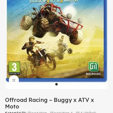
Click to enlarge
Offroad Racing – Buggy x ATV x
Moto
Kategóriák:
Playstation
,
Playstation 4
,
PS4 játékok