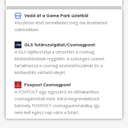
Vedd át a Game Park üzletből
Készleten lévő termékeket még ma átveheted
üzletünkben.
GLS futárszolgálat/Csomagpont:
A GLS tájékoztatja a címzettet a csomag
kézbesítésének reggelén. A szöveges üzenet
tartalmazza a csomag azonosítószámát és a
kézbesítés várható idejét.
Foxpost Csomagpont
A FOXPOST egy egyszerű és időtakarékos
csomagátvételi mód. Kérd megrendelésed
bármely FOXPOST csomagautomatába, így
nem kell egész nap várni a futárt.