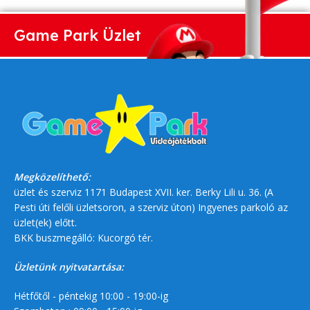
Game Park Üzlet
Megközelíthető:
üzlet és szerviz 1171 Budapest XVII. ker. Berky Lili u. 36. (A
Pesti úti felőli üzletsoron, a szerviz úton) Ingyenes parkoló az
üzlet(ek) előtt.
BKK buszmegálló: Kucorgó tér.
Üzletünk nyitvatartása:
Hétfőtől - péntekig 10:00 - 19:00-ig