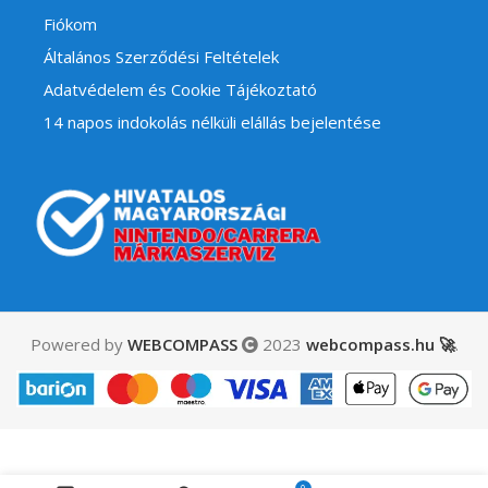
Fiókom
Általános Szerződési Feltételek
Adatvédelem és Cookie Tájékoztató
14 napos indokolás nélküli elállás bejelentése
Powered by
WEBCOMPASS
2023
webcompass.hu 🚀
.
7,990
Ft
Offroad Racing – Buggy