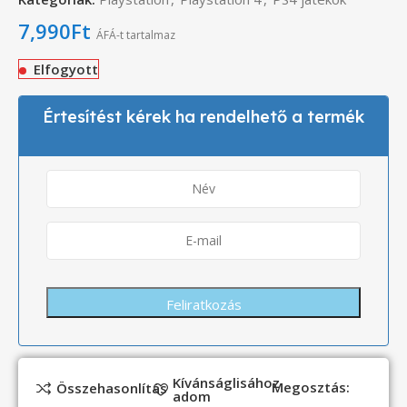
7,990
Ft
ÁFÁ-t tartalmaz
Elfogyott
Értesítést kérek ha rendelhető a termék
Kívánságlisához
Megosztás:
Összehasonlítás
adom