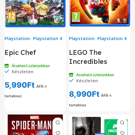
Playstation
-
Playstation 4
Playstation
-
Playstation 4
Epic Chef
LEGO The
Incredibles
Átvehető üzletünkben
Készleten
Átvehető üzletünkben
Készleten
5,990
Ft
ÁFÁ-t
8,990
Ft
ÁFÁ-t
tartalmaz
tartalmaz