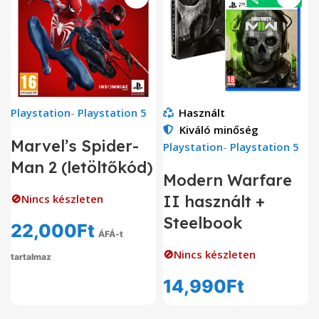
Playstation
-
Playstation 5
Használt
Kiváló minőség
Marvel’s Spider-
Playstation
-
Playstation 5
Man 2 (letöltőkód)
Modern Warfare
🚫Nincs készleten
II használt +
Steelbook
22,000
Ft
ÁFÁ-t
🚫Nincs készleten
tartalmaz
14,990
Ft