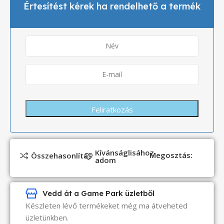
Értesítést kérek ha rendelhető a termék
Kívánságlisához
Megosztás:
Összehasonlítás
adom
Vedd át a Game Park üzletből
Készleten lévő termékeket még ma átveheted
üzletünkben.