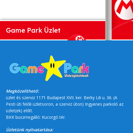
Game Park Üzlet
Megközelíthető:
üzlet és szerviz 1171 Budapest XVII. ker. Berky Lili u. 36. (A
Pesti úti felőli üzletsoron, a szerviz úton) Ingyenes parkoló az
üzlet(ek) előtt.
BKK buszmegálló: Kucorgó tér.
Üzletünk nyitvatartása: