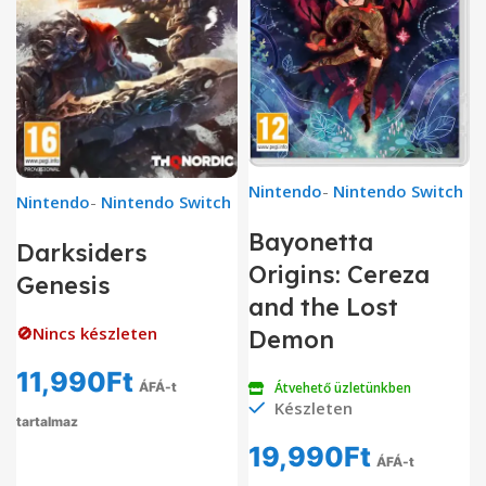
Nintendo
-
Nintendo Switch
Nintendo
-
Nintendo Switch
Bayonetta
Darksiders
Origins: Cereza
Genesis
and the Lost
🚫Nincs készleten
Demon
11,990
Ft
ÁFÁ-t
Átvehető üzletünkben
Készleten
tartalmaz
19,990
Ft
ÁFÁ-t