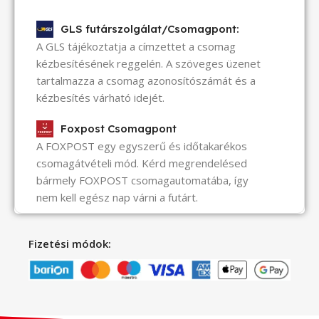
GLS futárszolgálat/Csomagpont:
A GLS tájékoztatja a címzettet a csomag
kézbesítésének reggelén. A szöveges üzenet
tartalmazza a csomag azonosítószámát és a
kézbesítés várható idejét.
Foxpost Csomagpont
A FOXPOST egy egyszerű és időtakarékos
csomagátvételi mód. Kérd megrendelésed
bármely FOXPOST csomagautomatába, így
nem kell egész nap várni a futárt.
Fizetési módok: