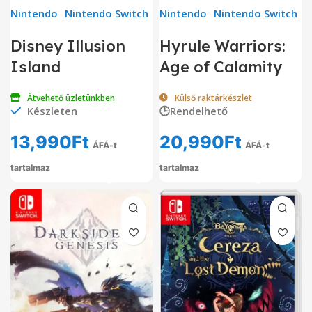
Nintendo
-
Nintendo Switch
Nintendo
-
Nintendo Switch
Disney Illusion
Hyrule Warriors:
Island
Age of Calamity
Átvehető üzletünkben
Külső raktárkészlet
Készleten
🕒Rendelhető
13,990
Ft
20,990
Ft
ÁFÁ-t
ÁFÁ-t
tartalmaz
tartalmaz