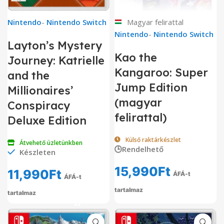
Nintendo
-
Nintendo Switch
Magyar felirattal
Nintendo
-
Nintendo Switch
Layton’s Mystery
Kao the
Journey: Katrielle
Kangaroo: Super
and the
Jump Edition
Millionaires’
(magyar
Conspiracy
felirattal)
Deluxe Edition
Külső raktárkészlet
Átvehető üzletünkben
🕒Rendelhető
Készleten
15,990
Ft
11,990
Ft
ÁFÁ-t
ÁFÁ-t
tartalmaz
tartalmaz