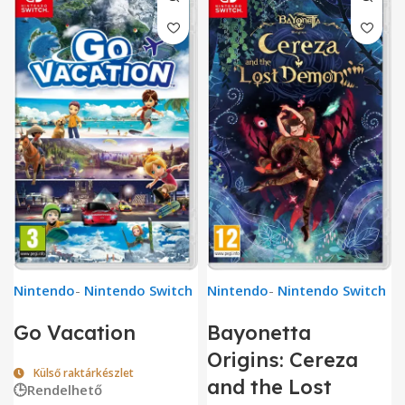
Nintendo
-
Nintendo Switch
Nintendo
-
Nintendo Switch
Go Vacation
Bayonetta
Origins: Cereza
Külső raktárkészlet
and the Lost
🕒Rendelhető