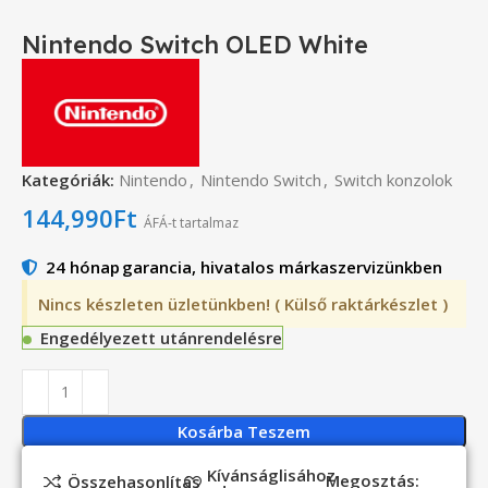
Nintendo Switch OLED White
Kategóriák:
Nintendo
,
Nintendo Switch
,
Switch konzolok
144,990
Ft
ÁFÁ-t tartalmaz
24 hónap
garancia, hivatalos márkaszervizünkben
Nincs készleten üzletünkben! ( Külső raktárkészlet )
Engedélyezett utánrendelésre
Kosárba Teszem
Kívánságlisához
Megosztás:
Összehasonlítás