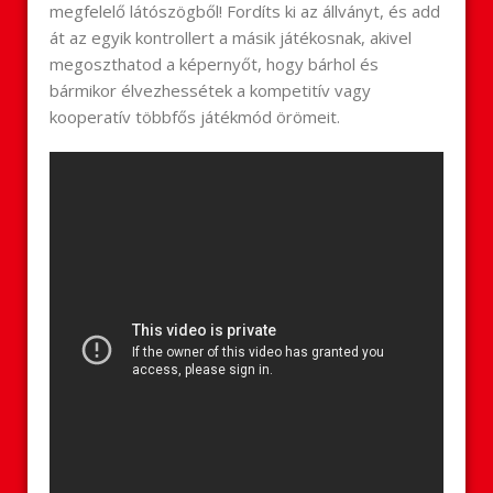
megfelelő látószögből! Fordíts ki az állványt, és add
át az egyik kontrollert a másik játékosnak, akivel
megoszthatod a képernyőt, hogy bárhol és
bármikor élvezhessétek a kompetitív vagy
kooperatív többfős játékmód örömeit.