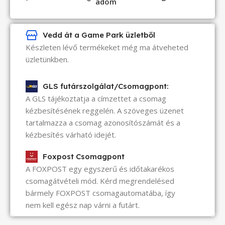
adom
Vedd át a Game Park üzletből
Készleten lévő termékeket még ma átveheted
üzletünkben.
GLS futárszolgálat/Csomagpont:
A GLS tájékoztatja a címzettet a csomag
kézbesítésének reggelén. A szöveges üzenet
tartalmazza a csomag azonosítószámát és a
kézbesítés várható idejét.
Foxpost Csomagpont
A FOXPOST egy egyszerű és időtakarékos
csomagátvételi mód. Kérd megrendelésed
bármely FOXPOST csomagautomatába, így
nem kell egész nap várni a futárt.