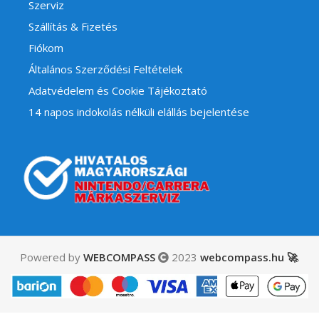
Szerviz
Szállítás & Fizetés
Fiókom
Általános Szerződési Feltételek
Adatvédelem és Cookie Tájékoztató
14 napos indokolás nélküli elállás bejelentése
Powered by
WEBCOMPASS
2023
webcompass.hu 🚀
.