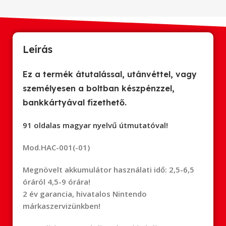
Leírás
Ez a termék átutalással, utánvéttel, vagy
személyesen a boltban készpénzzel,
bankkártyával fizethető.
91 oldalas magyar nyelvű útmutatóval!
Mod.HAC-001(-01)
Megnövelt akkumulátor használati idő:
2,5-6,5
óráról 4,5-9 órára!
2 év garancia, hivatalos Nintendo
márkaszervizünkben!