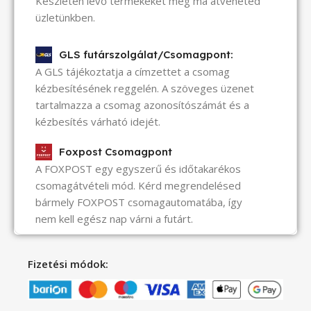
Készleten lévő termékeket még ma átveheted
üzletünkben.
GLS futárszolgálat/Csomagpont:
A GLS tájékoztatja a címzettet a csomag
kézbesítésének reggelén. A szöveges üzenet
tartalmazza a csomag azonosítószámát és a
kézbesítés várható idejét.
Foxpost Csomagpont
A FOXPOST egy egyszerű és időtakarékos
csomagátvételi mód. Kérd megrendelésed
bármely FOXPOST csomagautomatába, így
nem kell egész nap várni a futárt.
Fizetési módok: