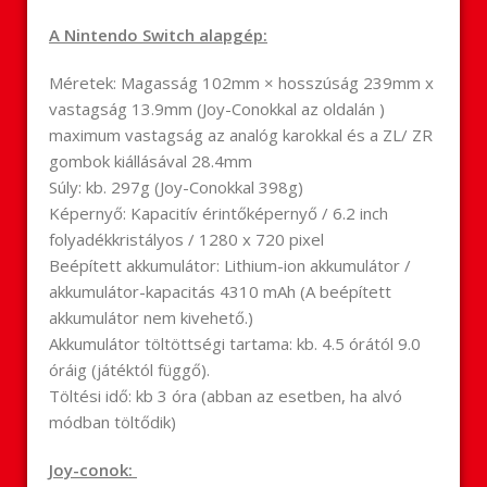
A Nintendo
Switch
alapgép:
Méretek: Magasság 102mm × hosszúság 239mm x
vastagság 13.9mm (Joy-Conokkal az oldalán )
maximum vastagság az analóg karokkal és a ZL/ ZR
gombok kiállásával 28.4mm
Súly: kb. 297g (Joy-Conokkal 398g)
Képernyő: Kapacitív érintőképernyő / 6.2 inch
folyadékkristályos / 1280 x 720 pixel
Beépített akkumulátor: Lithium-ion akkumulátor /
akkumulátor-kapacitás 4310 mAh (A beépített
akkumulátor nem kivehető.)
Akkumulátor töltöttségi tartama: kb. 4.5 órától 9.0
óráig (játéktól függő).
Töltési idő: kb 3 óra (abban az esetben, ha alvó
módban töltődik)
Joy-conok: