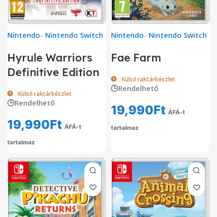
Nintendo
-
Nintendo Switch
Nintendo
-
Nintendo Switch
Hyrule Warriors
Fae Farm
Definitive Edition
Külső raktárkészlet
🕒Rendelhető
Külső raktárkészlet
🕒Rendelhető
19,990
Ft
ÁFÁ-t
19,990
Ft
ÁFÁ-t
tartalmaz
tartalmaz