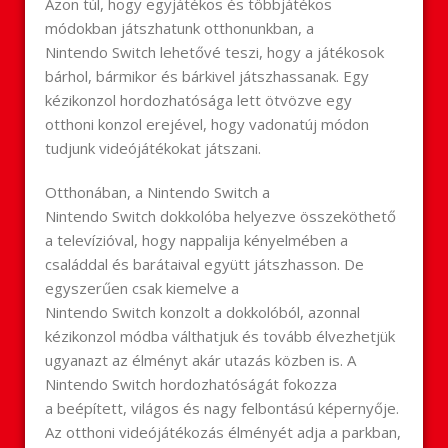
Azon túl, hogy egyjátékos és többjátékos
módokban játszhatunk otthonunkban, a
Nintendo
Switch
lehetővé teszi, hogy a játékosok
bárhol, bármikor és bárkivel játszhassanak. Egy
kézikonzol hordozhatósága lett ötvözve egy
otthoni konzol erejével, hogy vadonatúj módon
tudjunk videójátékokat játszani.
Otthonában, a Nintendo
Switch
a
Nintendo
Switch
dokkolóba helyezve összeköthető
a televízióval, hogy nappalija kényelmében a
családdal és barátaival együtt játszhasson. De
egyszerűen csak kiemelve a
Nintendo
Switch
konzolt a dokkolóból, azonnal
kézikonzol módba válthatjuk és tovább élvezhetjük
ugyanazt az élményt akár utazás közben is. A
Nintendo
Switch
hordozhatóságát fokozza
a beépített, világos és nagy felbontású képernyője.
Az otthoni videójátékozás élményét adja a parkban,