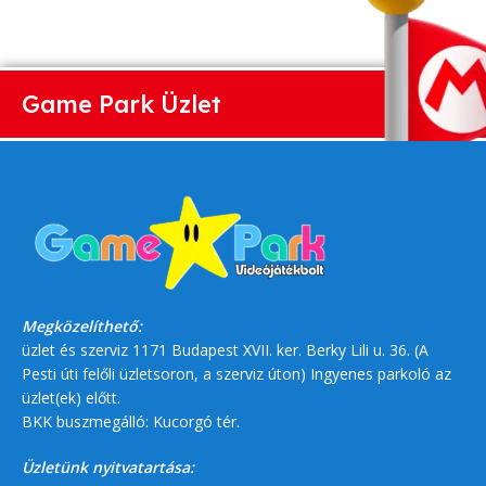
Game Park Üzlet
Megközelíthető:
üzlet és szerviz 1171 Budapest XVII. ker. Berky Lili u. 36. (A
Pesti úti felőli üzletsoron, a szerviz úton) Ingyenes parkoló az
üzlet(ek) előtt.
BKK buszmegálló: Kucorgó tér.
Üzletünk nyitvatartása: