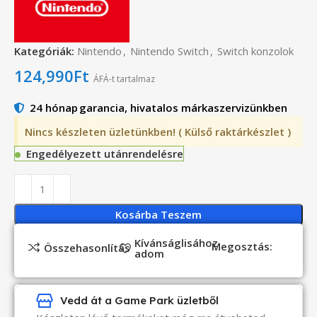
Kategóriák:
Nintendo
,
Nintendo Switch
,
Switch konzolok
124,990
Ft
ÁFÁ-t tartalmaz
24 hónap
garancia, hivatalos márkaszervizünkben
Nincs készleten üzletünkben! ( Külső raktárkészlet )
Engedélyezett utánrendelésre
Kosárba Teszem
Kívánságlisához
Megosztás:
Összehasonlítás
adom
Vedd át a Game Park üzletből