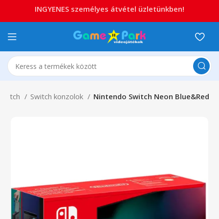
INGYENES személyes átvétel üzletünkben!
Switch
Switch konzolok
Nintendo Switch Neon Blue&Red