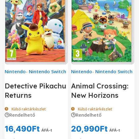
Nintendo
-
Nintendo Switch
Nintendo
-
Nintendo Switch
Detective Pikachu
Animal Crossing:
Returns
New Horizons
Külső raktárkészlet
Külső raktárkészlet
🕒Rendelhető
🕒Rendelhető
16,490
Ft
20,990
Ft
ÁFÁ-t
ÁFÁ-t