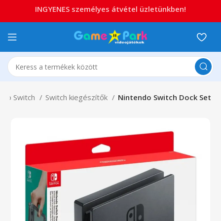
INGYENES személyes átvétel üzletünkben!
ndo Switch
Switch kiegészítők
Nintendo Switch Dock Set