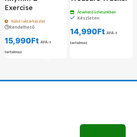
Exercise
Átvehető üzletünkben
Készleten
Külső raktárkészlet
🕒Rendelhető
14,990
Ft
ÁFÁ-t
15,990
Ft
ÁFÁ-t
tartalmaz
tartalmaz