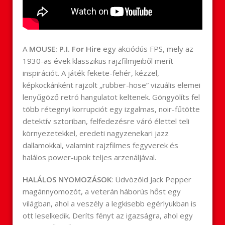
A
MOUSE: P.I. For Hire
egy akciódús FPS, mely az
1930-as évek klasszikus rajzfilmjeiből merít
inspirációt. A játék fekete-fehér, kézzel,
képkockánként rajzolt „rubber-hose” vizuális elemei
lenyűgöző retró hangulatot keltenek. Göngyölíts fel
több rétegnyi korrupciót egy izgalmas, noir-fűtötte
detektív sztoriban, felfedezésre váró élettel teli
környezetekkel, eredeti nagyzenekari jazz
dallamokkal, valamint rajzfilmes fegyverek és
halálos power-upok teljes arzenáljával.
HALÁLOS NYOMOZÁSOK
: Üdvözöld Jack Pepper
magánnyomozót, a veterán háborús hőst egy
világban, ahol a veszély a legkisebb egérlyukban is
ott leselkedik. Deríts fényt az igazságra, ahol egy