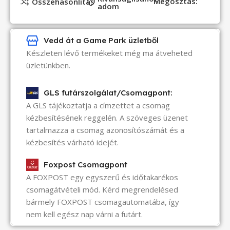
Megosztás:
Összehasonlítás
adom
Vedd át a Game Park üzletből
Készleten lévő termékeket még ma átveheted
üzletünkben.
GLS futárszolgálat/Csomagpont:
A GLS tájékoztatja a címzettet a csomag
kézbesítésének reggelén. A szöveges üzenet
tartalmazza a csomag azonosítószámát és a
kézbesítés várható idejét.
Foxpost Csomagpont
A FOXPOST egy egyszerű és időtakarékos
csomagátvételi mód. Kérd megrendelésed
bármely FOXPOST csomagautomatába, így
nem kell egész nap várni a futárt.