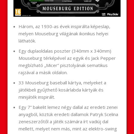
Három, az 1930-as évek inspirálta képeslap,
melyen Mouseburg világának ikonikus helyei
láthatók.
Egy duplaoldalas poszter (340mm x 340mm)
Mouseburg térképével az egyik és Jack Pepper
megbízható „Micer” pisztolyának sematikus
rajzával a másik oldalon.
33 Mouseburg baseball kártya, melyeket a
játékbeli gyűjthető kosárlabda kártyák és
minijáték inspirált.
Egy 7” bakelit lemez négy dallal az eredeti zenei
anyagból, köztük eredeti dallamok Patryk Scelina
zeneszerzőtől a játék számára írt vadiúj dal
mellett, melyet nem más, mint az elektro-swing