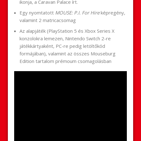
ikonja, a Caravan Palace írt.
Egy nyomtatott
MOUSE: P.I. For Hire
képregény,
valamint 2 matricacsomag
Az alapjáték (PlayStation 5 és Xbox Series X
konzolokra lemezen, Nintendo Switch 2-re
játékkártyaként, PC-re pedig letöltőkód
formájában), valamint az összes Mouseburg
Edition tartalom prémoum csomagolásban