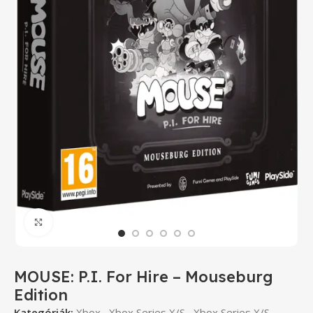
Click to enlarge
MOUSE: P.I. For Hire – Mouseburg
Edition
Kategóriák:
Xbox
,
Xbox Series X/S
,
Xbox Series X/S