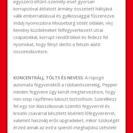
egyszerű eltűnt-személy-eset gyorsan
korrupcióval átitatott ármány összetett hálójává
válik emberrablással és gyilkossággal fűszerezve.
Indulj nyomozásra Mouseburg sötét oldalán, vívj
kemény küzdelmeket felfegyverkezett utcai
csapatokkal, korrupt rendőrökkel és fedezz fel
nyomokat, hogy fényt deríts a felszín alatti
összeesküvésre.
KONCENTRÁLJ, TÖLTS ÉS NEVESS:
A ropogó
automata fegyverektől a robbanószerekig, Pepper
minden fegyvere úgy került megtervezésre, hogy
non-stop rajzfilmes káoszt biztosítson. Szerelkezz
fel egy sor klasszikusnak számító fegyverrel és
kreatív csavarral készített kísérleti lőfegyvererrel,
valamint használj erős upgradeket, mikor szükségét
érzed annak az extra spenót-meghajtású ütésnek!