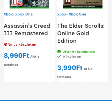
Xbox
-
Xbox One
Xbox
-
Xbox One
Assassin’s Creed
The Elder Scrolls:
III Remastered
Online Gold
Edition
🚫Nincs készleten
Átvehető üzletünkben
8,990
Ft
Készleten
ÁFÁ-t
tartalmaz
3,990
Ft
ÁFÁ-t
tartalmaz