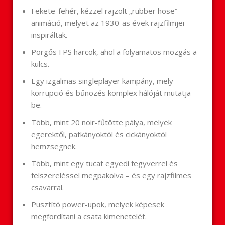
Fekete-fehér, kézzel rajzolt „rubber hose”
animáció, melyet az 1930-as évek rajzfilmjei
inspiráltak.
Pörgős FPS harcok, ahol a folyamatos mozgás a
kulcs.
Egy izgalmas singleplayer kampány, mely
korrupció és bűnözés komplex hálóját mutatja
be.
Több, mint 20 noir-fűtötte pálya, melyek
egerektől, patkányoktól és cickányoktól
hemzsegnek.
Több, mint egy tucat egyedi fegyverrel és
felszereléssel megpakolva – és egy rajzfilmes
csavarral.
Pusztító power-upok, melyek képesek
megfordítani a csata kimenetelét.