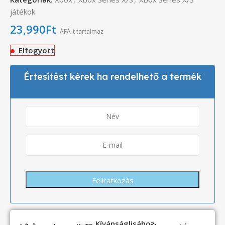
játékok
23,990
Ft
ÁFÁ-t tartalmaz
Elfogyott
Értesítést kérek ha rendelhető a termék
Kívánságlisához