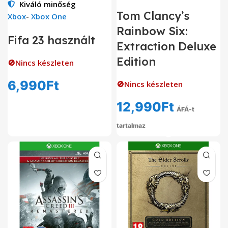
Kiváló minőség
Tom Clancy’s
Xbox
-
Xbox One
Rainbow Six:
Fifa 23 használt
Extraction Deluxe
Edition
🚫Nincs készleten
6,990
Ft
🚫Nincs készleten
12,990
Ft
ÁFÁ-t
tartalmaz