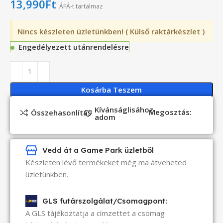
13,990
Ft
ÁFÁ-t tartalmaz
Nincs készleten üzletünkben! ( Külső raktárkészlet )
Engedélyezett utánrendelésre
Kosárba Teszem
Kívánságlisához
Megosztás:
Összehasonlítás
adom
Vedd át a Game Park üzletből
Készleten lévő termékeket még ma átveheted
üzletünkben.
GLS futárszolgálat/Csomagpont:
A GLS tájékoztatja a címzettet a csomag