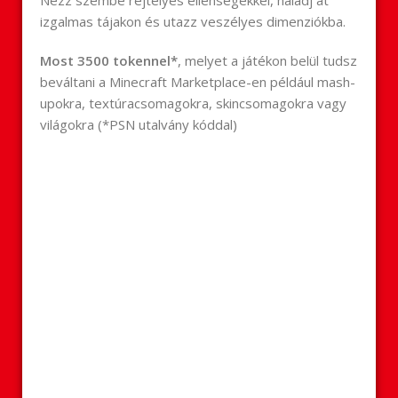
Nézz szembe rejtélyes ellenségekkel, haladj át
izgalmas tájakon és utazz veszélyes dimenziókba.
Most 3500 tokennel*
, melyet a játékon belül tudsz
beváltani a Minecraft Marketplace-en például mash-
upokra, textúracsomagokra, skincsomagokra vagy
világokra (*PSN utalvány kóddal)