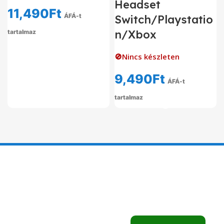
Headset
11,490
Ft
ÁFÁ-t
Switch/Playstatio
n/Xbox
tartalmaz
🚫Nincs készleten
9,490
Ft
ÁFÁ-t
tartalmaz