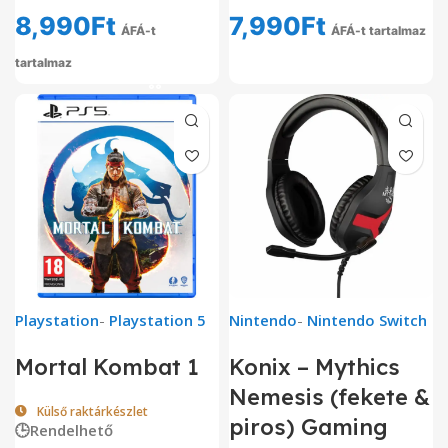
8,990
Ft
7,990
Ft
ÁFÁ-t
ÁFÁ-t tartalmaz
tartalmaz
Playstation
-
Playstation 5
Nintendo
-
Nintendo Switch
Mortal Kombat 1
Konix – Mythics
Nemesis (fekete &
Külső raktárkészlet
piros) Gaming
🕒Rendelhető