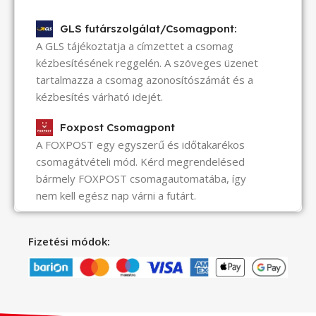
GLS futárszolgálat/Csomagpont:
A GLS tájékoztatja a címzettet a csomag
kézbesítésének reggelén. A szöveges üzenet
tartalmazza a csomag azonosítószámát és a
kézbesítés várható idejét.
Foxpost Csomagpont
A FOXPOST egy egyszerű és időtakarékos
csomagátvételi mód. Kérd megrendelésed
bármely FOXPOST csomagautomatába, így
nem kell egész nap várni a futárt.
Fizetési módok: