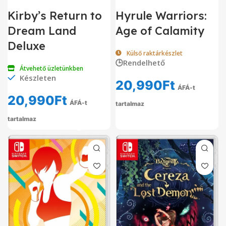
Kirby’s Return to
Hyrule Warriors:
Dream Land
Age of Calamity
Deluxe
Külső raktárkészlet
🕒Rendelhető
Átvehető üzletünkben
Készleten
20,990
Ft
ÁFÁ-t
20,990
Ft
ÁFÁ-t
tartalmaz
tartalmaz