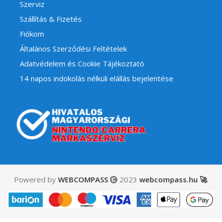
Szerviz
Szállítás & Fizetés
Fiókom
Általános Szerződési Feltételek
Adatvédelem és Cookie Tájékoztató
14 napos indokolás nélküli elállás bejelentése
Powered by
WEBCOMPASS
2023
webcompass.hu 🚀
.