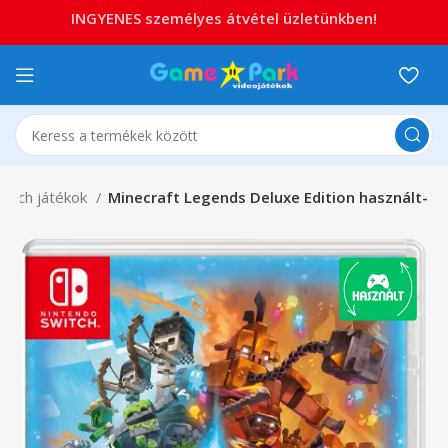
INGYENES személyes átvétel üzletünkben!
witch játékok
Minecraft Legends Deluxe Edition használt-