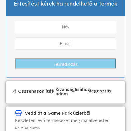
Értesítést kérek ha rendelhető a termék
Kívánságlisához
Megosztás:
Összehasonlítás
adom
Vedd át a Game Park üzletből
Készleten lévő termékeket még ma átveheted
üzletünkben.