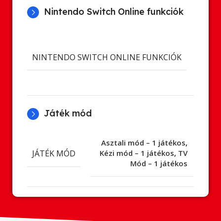
Nintendo Switch Online funkciók
Cl
ment
NINTENDO SWITCH ONLINE FUNKCIÓK
Onl
já
Játék mód
Asztali mód – 1 játékos
,
JÁTÉK MÓD
Kézi mód – 1 játékos
,
TV
Mód – 1 játékos