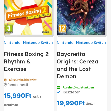
Nintendo
-
Nintendo Switch
Nintendo
-
Nintendo Switch
Fitness Boxing 2:
Bayonetta
Rhythm &
Origins: Cereza
Exercise
and the Lost
Demon
Külső raktárkészlet
🕒Rendelhető
Átvehető üzletünkben
Készleten
15,990
Ft
ÁFÁ-t
19,990
Ft
ÁFÁ-t
tartalmaz