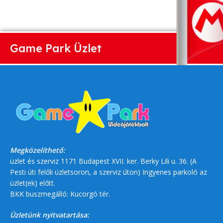
Game Park Üzlet
Megközelíthető:
üzlet és szerviz 1171 Budapest XVII. ker. Berky Lili u. 36. (A
Pesti úti felőli üzletsoron, a szerviz úton) Ingyenes parkoló az
üzlet(ek) előtt.
BKK buszmegálló: Kucorgó tér.
Üzletünk nyitvatartása: