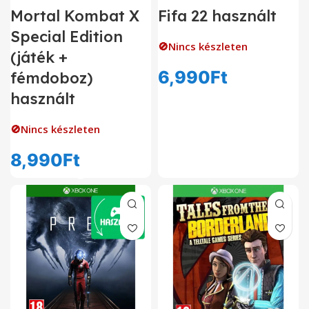
Mortal Kombat X
Fifa 22 használt
Special Edition
🚫Nincs készleten
(játék +
6,990
Ft
fémdoboz)
használt
🚫Nincs készleten
8,990
Ft