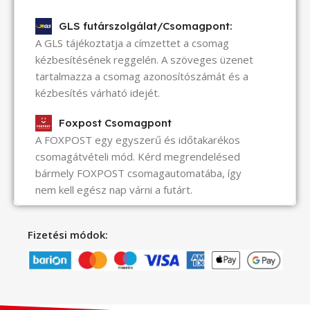
GLS futárszolgálat/Csomagpont:
A GLS tájékoztatja a címzettet a csomag
kézbesítésének reggelén. A szöveges üzenet
tartalmazza a csomag azonosítószámát és a
kézbesítés várható idejét.
Foxpost Csomagpont
A FOXPOST egy egyszerű és időtakarékos
csomagátvételi mód. Kérd megrendelésed
bármely FOXPOST csomagautomatába, így
nem kell egész nap várni a futárt.
Fizetési módok: