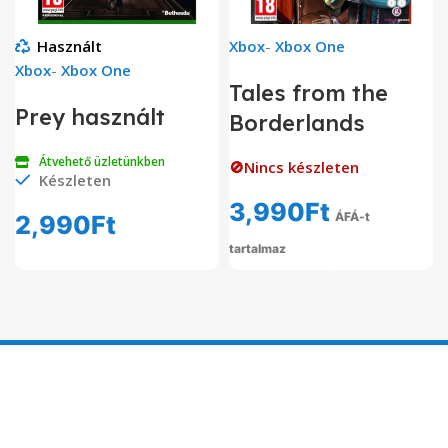
Használt
Xbox
-
Xbox One
Xbox
-
Xbox One
Tales from the
Prey használt
Borderlands
Átvehető üzletünkben
🚫Nincs készleten
Készleten
3,990
Ft
ÁFÁ-t
2,990
Ft
tartalmaz