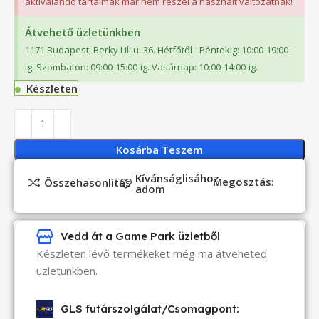
aktiválandó tartalmak már nem részei a használt változatnak!
Átvehető üzletünkben
1171 Budapest, Berky Lili u. 36. Hétfőtől - Péntekig: 10:00-19:00-
ig. Szombaton: 09:00-15:00-ig. Vasárnap: 10:00-14:00-ig.
Készleten
Kosárba Teszem
Kívánságlisához
Megosztás:
Összehasonlítás
adom
Vedd át a Game Park üzletből
Készleten lévő termékeket még ma átveheted
üzletünkben.
GLS futárszolgálat/Csomagpont: