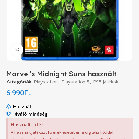
Click to enlarge
Marvel’s Midnight Suns használt
Kategóriák:
Playstation
,
Playstation 5
,
PS5 Játékok
6,990
Ft
Használt
Kiváló minőség
Használt játék
A használt játékszoftverek esetében a digitális kóddal