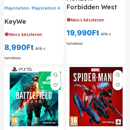
Forbidden West
Playstation
-
Playstation 4
🚫Nincs készleten
KeyWe
19,990
Ft
🚫Nincs készleten
ÁFÁ-t
tartalmaz
8,990
Ft
ÁFÁ-t
tartalmaz