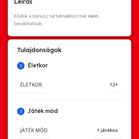
Leírás
Kódok a bónusz tartalmakhoz már
nem
beválthatóak.
Tulajdonságok
Életkor
ÉLETKOR
12+
Játék mód
JÁTÉK MÓD
1 játékos