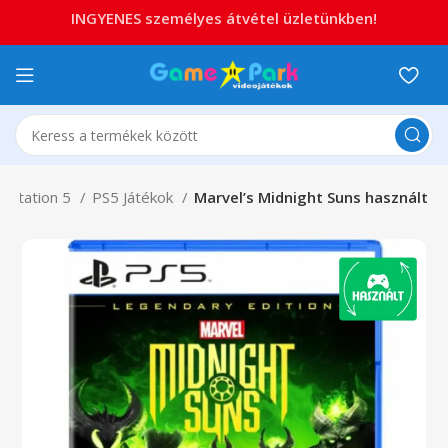
INGYENES személyes átvétel üzletünkben!
aystation 5
PS5 Játékok
Marvel’s Midnight Suns használt