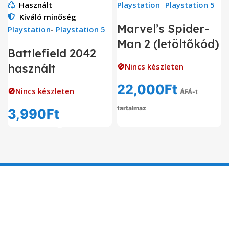
Használt
Playstation
-
Playstation 5
Kiváló minőség
Marvel’s Spider-
Playstation
-
Playstation 5
Man 2 (letöltőkód)
Battlefield 2042
használt
🚫Nincs készleten
22,000
Ft
🚫Nincs készleten
ÁFÁ-t
tartalmaz
3,990
Ft