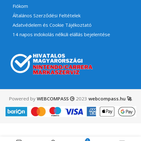
Fiókom
Általános Szerződési Feltételek
Adatvédelem és Cookie Tájékoztató
14 napos indokolás nélküli elállás bejelentése
Powered by
WEBCOMPASS
2023
webcompass.hu 🚀
.
Mario Tennis Open
0