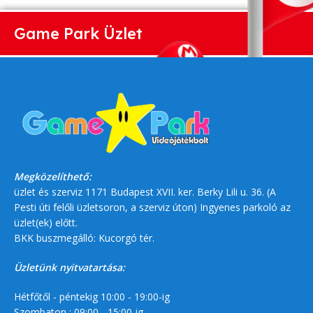
Game Park Üzlet
Megközelíthető:
üzlet és szerviz 1171 Budapest XVII. ker. Berky Lili u. 36. (A
Pesti úti felőli üzletsoron, a szerviz úton) Ingyenes parkoló az
üzlet(ek) előtt.
BKK buszmegálló: Kucorgó tér.
Üzletünk nyitvatartása:
Hétfőtől - péntekig 10:00 - 19:00-ig
Szombaton : 09:00 - 15:00-ig