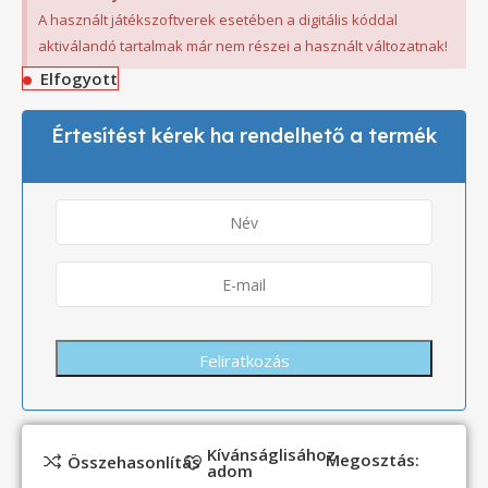
A használt játékszoftverek esetében a digitális kóddal
aktiválandó tartalmak már nem részei a használt változatnak!
Elfogyott
Értesítést kérek ha rendelhető a termék
Kívánságlisához
Megosztás:
Összehasonlítás
adom