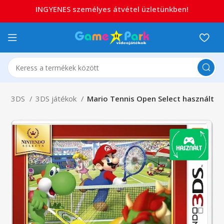
INGYENES személyes átvétel üzletünkben!
ndo 3DS
3DS játékok
Mario Tennis Open Select használt