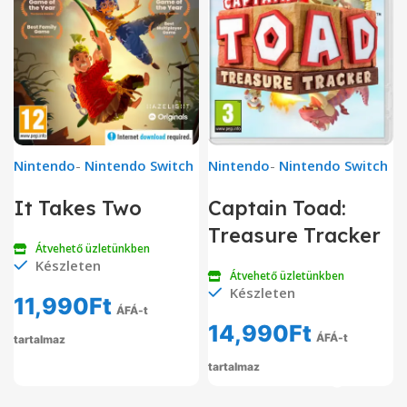
Nintendo
-
Nintendo Switch
Nintendo
-
Nintendo Switch
It Takes Two
Captain Toad:
Treasure Tracker
Átvehető üzletünkben
Készleten
Átvehető üzletünkben
Készleten
11,990
Ft
ÁFÁ-t
14,990
Ft
ÁFÁ-t
tartalmaz
tartalmaz