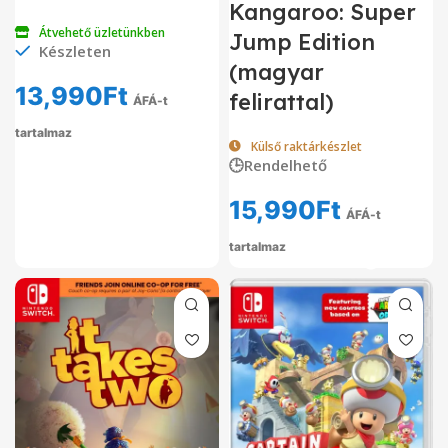
Kangaroo: Super
Átvehető üzletünkben
Jump Edition
Készleten
(magyar
13,990
Ft
felirattal)
ÁFÁ-t
tartalmaz
Külső raktárkészlet
🕒Rendelhető
15,990
Ft
ÁFÁ-t
tartalmaz