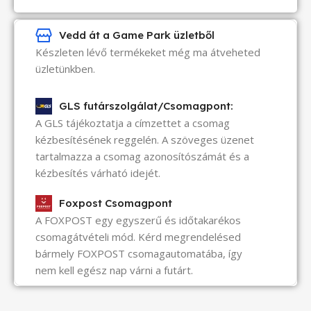
Vedd át a Game Park üzletből
Készleten lévő termékeket még ma átveheted
üzletünkben.
GLS futárszolgálat/Csomagpont:
A GLS tájékoztatja a címzettet a csomag
kézbesítésének reggelén. A szöveges üzenet
tartalmazza a csomag azonosítószámát és a
kézbesítés várható idejét.
Foxpost Csomagpont
A FOXPOST egy egyszerű és időtakarékos
csomagátvételi mód. Kérd megrendelésed
bármely FOXPOST csomagautomatába, így
nem kell egész nap várni a futárt.