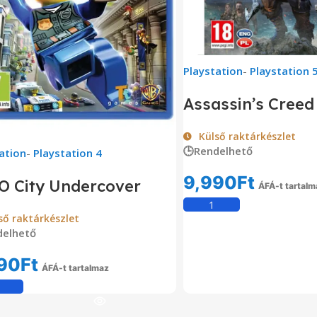
Playstation
-
Playstation 
Assassin’s Creed
Külső raktárkészlet
🕒Rendelhető
ation
-
Playstation 4
9,990
Ft
O City Undercover
ÁFÁ-t tartalm
Kosárba Tesz
ső raktárkészlet
delhető
90
Ft
ÁFÁ-t tartalmaz
Kosárba Teszem