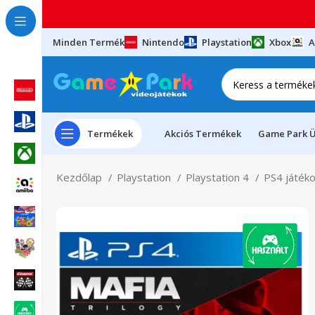
Minden Termék
Nintendo
Playstation
Xbox
A
Termékek
Akciós Termékek
Game Park Ü
Kezdőlap
Playstation
Playstation 4
PS4 játék