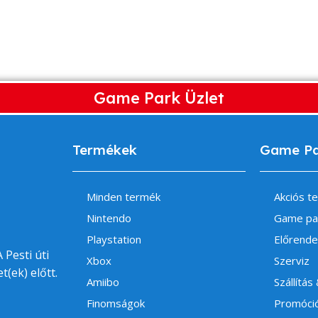
Game Park Üzlet
Termékek
Game P
Minden termék
Akciós t
Nintendo
Game pa
Playstation
Előrende
 Pesti úti
Xbox
Szerviz
t(ek) előtt.
Amiibo
Szállítás
Finomságok
Promóci