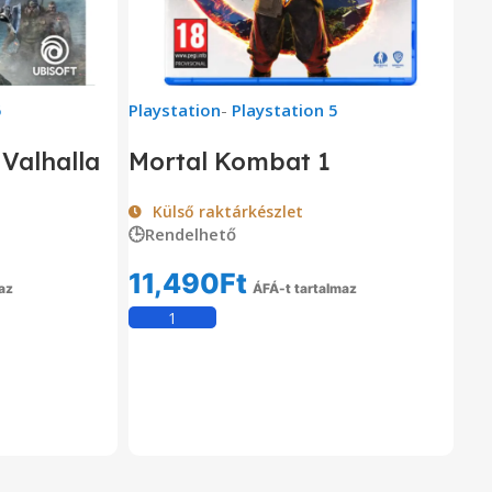
5
Playstation
-
Playstation 5
 Valhalla
Mortal Kombat 1
Külső raktárkészlet
🕒Rendelhető
11,490
Ft
az
ÁFÁ-t tartalmaz
em
Kosárba Teszem