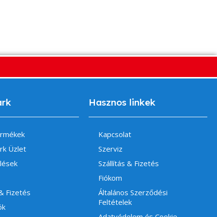
ark
Hasznos linkek
ermékek
Kapcsolat
rk Üzlet
Szerviz
lések
Szállítás & Fizetés
Fiókom
 & Fizetés
Általános Szerződési
Feltételek
ók
Adatvédelem és Cookie