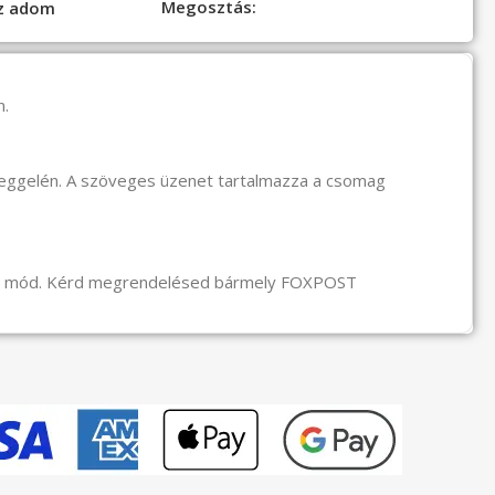
Megosztás:
oz adom
n.
reggelén. A szöveges üzenet tartalmazza a csomag
li mód. Kérd megrendelésed bármely FOXPOST