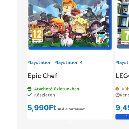
Playstation
-
Playstation 4
Playst
Epic Chef
LEG
Átvehető üzletünkben
Kül
Készleten
🕒Ren
5,990
Ft
9,4
ÁFÁ-t tartalmaz
Kosárba Teszem