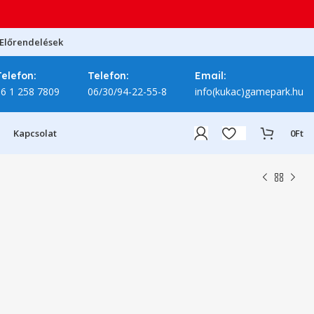
Előrendelések
Telefon:
Telefon:
Email:
06 1 258 7809
06/30/94-22-55-8
info(kukac)gamepark.hu
Kapcsolat
0
Ft