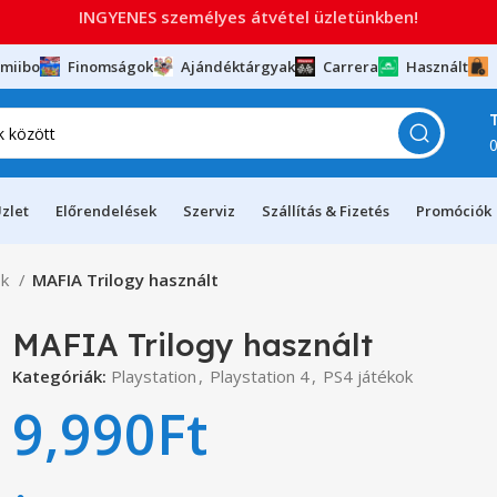
INGYENES személyes átvétel üzletünkben!
miibo
Finomságok
Ajándéktárgyak
Carrera
Használt
zlet
Előrendelések
Szerviz
Szállítás & Fizetés
Promóciók
ok
MAFIA Trilogy használt
MAFIA Trilogy használt
Kategóriák:
Playstation
,
Playstation 4
,
PS4 játékok
9,990
Ft