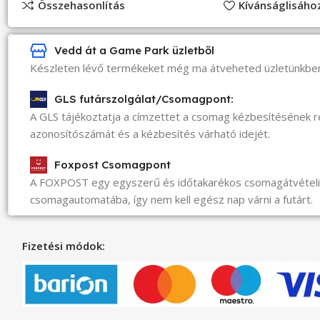
Összehasonlítás
Kívánságlisáh
Vedd át a Game Park üzletből
Készleten lévő termékeket még ma átveheted üzletünkbe
GLS futárszolgálat/Csomagpont:
A GLS tájékoztatja a címzettet a csomag kézbesítésének 
azonosítószámát és a kézbesítés várható idejét.
Foxpost Csomagpont
A FOXPOST egy egyszerű és időtakarékos csomagátvéte
csomagautomatába, így nem kell egész nap várni a futárt.
Fizetési módok: