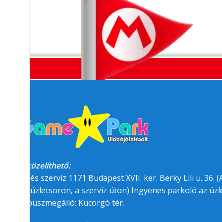
Megközelíthető:
üzlet és szerviz 1171 Budapest XVII. ker. Berky Lili u. 36. (A
felőli üzletsoron, a szerviz úton) Ingyenes parkoló az üzle
BKK buszmegálló: Kucorgó tér.