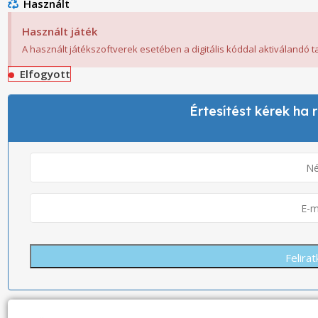
Használt
Használt játék
A használt játékszoftverek esetében a digitális kóddal aktiválandó 
Elfogyott
Értesítést kérek ha