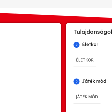
Tulajdonságo
Életkor
ÉLETKOR
Játék mód
JÁTÉK MÓD