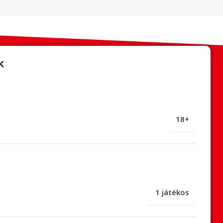
k
18+
1 játékos