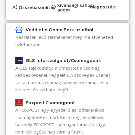
Kívánságlisához
Megosztás:
Összehasonlítás
adom
Vedd át a Game Park üzletből
Készleten lévő termékeket még ma átveheted
üzletünkben.
GLS futárszolgálat/Csomagpont:
A GLS tájékoztatja a címzettet a csomag
kézbesítésének reggelén. A szöveges üzenet
tartalmazza a csomag azonosítószámát és a
kézbesítés várható idejét.
Foxpost Csomagpont
A FOXPOST egy egyszerű és időtakarékos
csomagátvételi mód. Kérd megrendelésed
bármely FOXPOST csomagautomatába, így
nem kell egész nap várni a futárt.