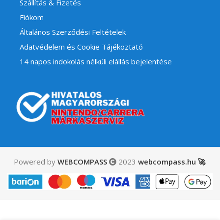
Szállítás & Fizetés
Fiókom
Általános Szerződési Feltételek
Adatvédelem és Cookie Tájékoztató
14 napos indokolás nélküli elállás bejelentése
Powered by
WEBCOMPASS
2023
webcompass.hu 🚀
.