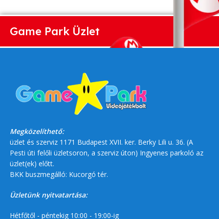
Game Park Üzlet
Megközelíthető:
üzlet és szerviz 1171 Budapest XVII. ker. Berky Lili u. 36. (A
Pesti úti felőli üzletsoron, a szerviz úton) Ingyenes parkoló az
üzlet(ek) előtt.
BKK buszmegálló: Kucorgó tér.
Üzletünk nyitvatartása:
Hétfőtől - péntekig 10:00 - 19:00-ig