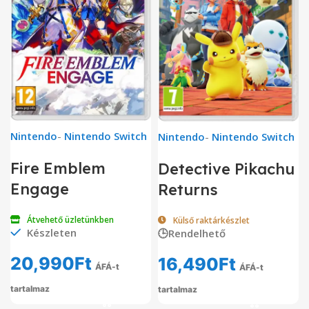
Nintendo
-
Nintendo Switch
Nintendo
-
Nintendo Switch
Fire Emblem
Detective Pikachu
Engage
Returns
Átvehető üzletünkben
Külső raktárkészlet
Készleten
🕒Rendelhető
20,990
Ft
16,490
Ft
ÁFÁ-t
ÁFÁ-t
tartalmaz
tartalmaz