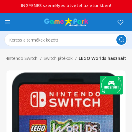
INGYENES személyes átvétel üzletünkben!
Nintendo Switch
Switch játékok
LEGO Worlds használt