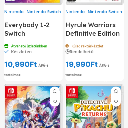
Nintendo
-
Nintendo Switch
Nintendo
-
Nintendo Switch
Everybody 1-2
Hyrule Warriors
Switch
Definitive Edition
Átvehető üzletünkben
Külső raktárkészlet
Készleten
🕒Rendelhető
10,990
Ft
19,990
Ft
ÁFÁ-t
ÁFÁ-t
tartalmaz
tartalmaz