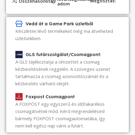
Megosztás:
Összehasonlítás
adom
Vedd át a Game Park üzletből
Készleten lévő termékeket még ma átveheted
üzletünkben.
GLS futárszolgálat/Csomagpont:
A GLS tájékoztatja a címzettet a csomag
kézbesítésének reggelén. A szöveges üzenet
tartalmazza a csomag azonosítószámát és a
kézbesítés várható idejét.
Foxpost Csomagpont
A FOXPOST egy egyszerű és időtakarékos
csomagátvételi mód. Kérd megrendelésed
bármely FOXPOST csomagautomatába, így
nem kell egész nap várni a futárt.