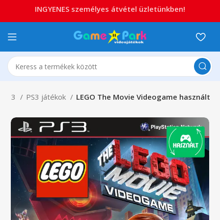
INGYENES személyes átvétel üzletünkben!
ion 3
PS3 játékok
LEGO The Movie Videogame használt