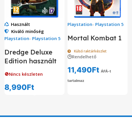
Használt
Playstation
-
Playstation 5
Kiváló minőség
Mortal Kombat 1
Playstation
-
Playstation 5
Dredge Deluxe
Külső raktárkészlet
🕒Rendelhető
Edition használt
11,490
Ft
ÁFÁ-t
🚫Nincs készleten
tartalmaz
8,990
Ft