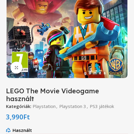
Click to enlarge
LEGO The Movie Videogame
használt
Kategóriák:
Playstation
,
Playstation 3
,
PS3 játékok
3,990
Ft
Használt