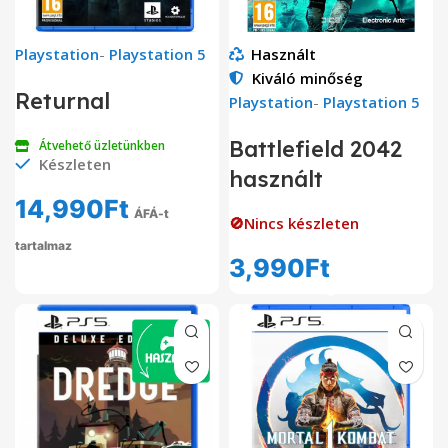
Playstation
-
Playstation 5
Használt
Kiváló minőség
Returnal
Playstation
-
Playstation 5
Battlefield 2042
Átvehető üzletünkben
Készleten
használt
14,990
Ft
ÁFÁ-t
🚫Nincs készleten
tartalmaz
3,990
Ft