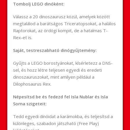
Tombolj LEGO dinóként:
Válassz a 20 dinoszaurusz közül, amelyek között
megtalálod a barátságos Triceratopsokat, a halálos
Raptorokat, az ördögi kompit, de a hatalmas T-
Rex-et is.
Saját, testreszabható dinógyűjtemény:
Gyűjts a LEGO borostyánokat, kísérletezz a DNS-
sel, és hozz létre teljesen egyedi és eredeti
dinoszauruszokat, mint amilyen például a
Dilophosaurus Rex.
Népesítsd be és fedezd fel Isla Nublar és Isla
Sorna szigeteit:
Tedd egyedi dinóidat a karámokba, és teljesítsd a
különleges, szabadon játszható (Free Play)