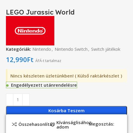
LEGO Jurassic World
Kategóriák:
Nintendo
,
Nintendo Switch
,
Switch játékok
12,990
Ft
ÁFÁ-t tartalmaz
Nincs készleten üzletünkben! ( Külső raktárkészlet )
Engedélyezett utánrendelésre
Kosárba Teszem
Kívánságlisához
Megosztás:
Összehasonlítás
adom