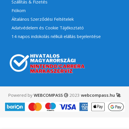
Szállítás & Fizetés
Fiókom
Általános Szerződési Feltételek
Adatvédelem és Cookie Tájékoztató
14 napos indokolás nélküli elállás bejelentése
Powered by
WEBCOMPASS
2023
webcompass.hu 🚀
.