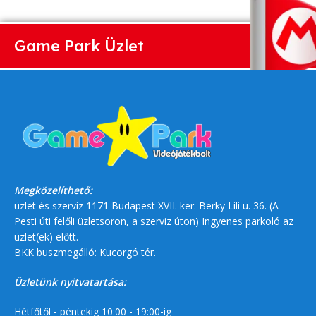
Game Park Üzlet
Megközelíthető:
üzlet és szerviz 1171 Budapest XVII. ker. Berky Lili u. 36. (A
Pesti úti felőli üzletsoron, a szerviz úton) Ingyenes parkoló az
üzlet(ek) előtt.
BKK buszmegálló: Kucorgó tér.
Üzletünk nyitvatartása:
Hétfőtől - péntekig 10:00 - 19:00-ig