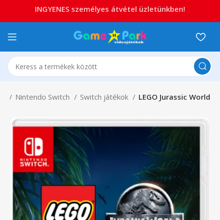
INGYENES személyes átvétel üzletünkben!
do
Nintendo Switch
Switch játékok
LEGO Jurassic World