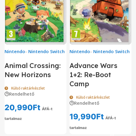
Nintendo
-
Nintendo Switch
Nintendo
-
Nintendo Switch
Animal Crossing:
Advance Wars
New Horizons
1+2: Re-Boot
Camp
Külső raktárkészlet
🕒Rendelhető
Külső raktárkészlet
🕒Rendelhető
20,990
Ft
ÁFÁ-t
19,990
Ft
ÁFÁ-t
tartalmaz
tartalmaz