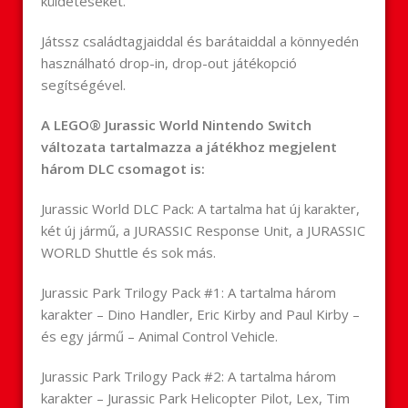
küldetéseket.
Játssz családtagjaiddal és barátaiddal a könnyedén
használható drop-in, drop-out játékopció
segítségével.
A LEGO® Jurassic World Nintendo Switch
változata tartalmazza a játékhoz megjelent
három DLC csomagot is:
Jurassic World DLC Pack: A tartalma hat új karakter,
két új jármű, a JURASSIC Response Unit, a JURASSIC
WORLD Shuttle és sok más.
Jurassic Park Trilogy Pack #1: A tartalma három
karakter – Dino Handler, Eric Kirby and Paul Kirby –
és egy jármű – Animal Control Vehicle.
Jurassic Park Trilogy Pack #2: A tartalma három
karakter – Jurassic Park Helicopter Pilot, Lex, Tim