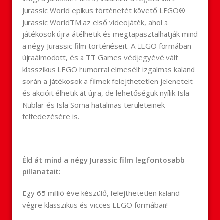
Jurassic World epikus történetét követő LEGO®
Jurassic WorldTM az első videojáték, ahol a
játékosok újra átélhetik és megtapasztalhatják mind
a négy Jurassic film történéseit. A LEGO formában
újraálmodott, és a TT Games védjegyévé vált
klasszikus LEGO humorral elmesélt izgalmas kaland
során a játékosok a filmek felejthetetlen jeleneteit
és akcióit élhetik át újra, de lehetőségük nyílik Isla
Nublar és Isla Sorna hatalmas területeinek
felfedezésére is.
Éld át mind a négy Jurassic film legfontosabb
pillanatait:
Egy 65 millió éve készülő, felejthetetlen kaland –
végre klasszikus és vicces LEGO formában!