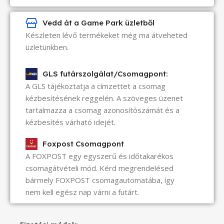
Vedd át a Game Park üzletből
Készleten lévő termékeket még ma átveheted
üzletünkben.
GLS futárszolgálat/Csomagpont:
A GLS tájékoztatja a címzettet a csomag
kézbesítésének reggelén. A szöveges üzenet
tartalmazza a csomag azonosítószámát és a
kézbesítés várható idejét.
Foxpost Csomagpont
A FOXPOST egy egyszerű és időtakarékos
csomagátvételi mód. Kérd megrendelésed
bármely FOXPOST csomagautomatába, így
nem kell egész nap várni a futárt.