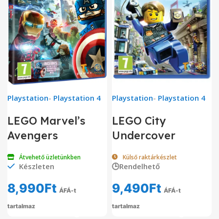
Playstation
-
Playstation 4
Playstation
-
Playstation 4
LEGO Marvel’s
LEGO City
Avengers
Undercover
Átvehető üzletünkben
Külső raktárkészlet
Készleten
🕒Rendelhető
8,990
Ft
9,490
Ft
ÁFÁ-t
ÁFÁ-t
tartalmaz
tartalmaz