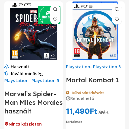
Használt
Playstation
-
Playstation 5
Kiváló minőség
Mortal Kombat 1
Playstation
-
Playstation 5
Marvel’s Spider-
Külső raktárkészlet
🕒Rendelhető
Man Miles Morales
11,490
Ft
használt
ÁFÁ-t
tartalmaz
🚫Nincs készleten