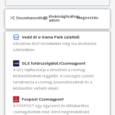
Kívánságlisához
Megosztás:
Összehasonlítás
adom
Vedd át a Game Park üzletből
Készleten lévő termékeket még ma átveheted
üzletünkben.
GLS futárszolgálat/Csomagpont:
A GLS tájékoztatja a címzettet a csomag
kézbesítésének reggelén. A szöveges üzenet
tartalmazza a csomag azonosítószámát és a
kézbesítés várható idejét.
Foxpost Csomagpont
A FOXPOST egy egyszerű és időtakarékos
csomagátvételi mód. Kérd megrendelésed