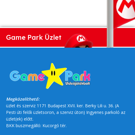
Game Park Üzlet
Megközelíthető:
üzlet és szerviz 1171 Budapest XVII. ker. Berky Lili u. 36. (A
Pesti úti felőli üzletsoron, a szerviz úton) Ingyenes parkoló az
üzlet(ek) előtt.
BKK buszmegálló: Kucorgó tér.