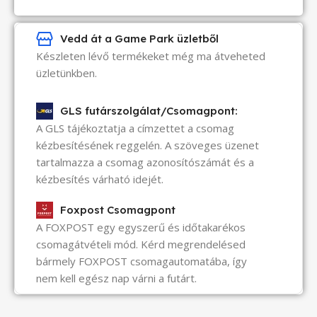
Vedd át a Game Park üzletből
Készleten lévő termékeket még ma átveheted
üzletünkben.
GLS futárszolgálat/Csomagpont:
A GLS tájékoztatja a címzettet a csomag
kézbesítésének reggelén. A szöveges üzenet
tartalmazza a csomag azonosítószámát és a
kézbesítés várható idejét.
Foxpost Csomagpont
A FOXPOST egy egyszerű és időtakarékos
csomagátvételi mód. Kérd megrendelésed
bármely FOXPOST csomagautomatába, így
nem kell egész nap várni a futárt.