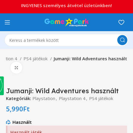
INGYENES személyes átvétel üzletünkben!
station 4
PS4 játékok
Jumanji: Wild Adventures használt
Click to enlarge
Jumanji: Wild Adventures használt
Kategóriák:
Playstation
,
Playstation 4
,
PS4 játékok
5,990
Ft
Használt
Használt játék