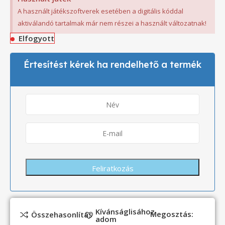
A használt játékszoftverek esetében a digitális kóddal
aktiválandó tartalmak már nem részei a használt változatnak!
Elfogyott
Értesítést kérek ha rendelhető a termék
Kívánságlisához
Megosztás:
Összehasonlítás
adom