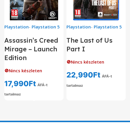
Playstation
-
Playstation 5
Playstation
-
Playstation 5
Assassin’s Creed
The Last of Us
Mirage – Launch
Part I
Edition
🚫Nincs készleten
🚫Nincs készleten
22,990
Ft
ÁFÁ-t
17,990
Ft
ÁFÁ-t
tartalmaz
tartalmaz