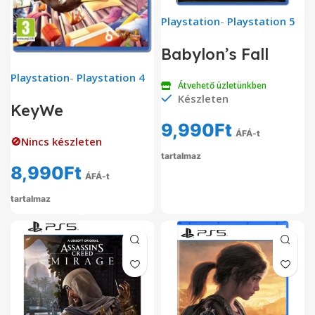
Playstation
-
Playstation 5
Babylon’s Fall
Playstation
-
Playstation 4
Átvehető üzletünkben
Készleten
KeyWe
9,990
Ft
ÁFÁ-t
🚫Nincs készleten
tartalmaz
8,990
Ft
ÁFÁ-t
tartalmaz