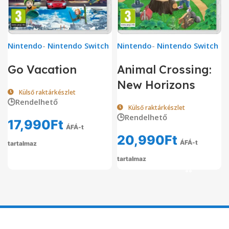
Nintendo
-
Nintendo Switch
Nintendo
-
Nintendo Switch
Go Vacation
Animal Crossing:
New Horizons
Külső raktárkészlet
🕒Rendelhető
Külső raktárkészlet
🕒Rendelhető
17,990
Ft
ÁFÁ-t
20,990
Ft
ÁFÁ-t
tartalmaz
tartalmaz