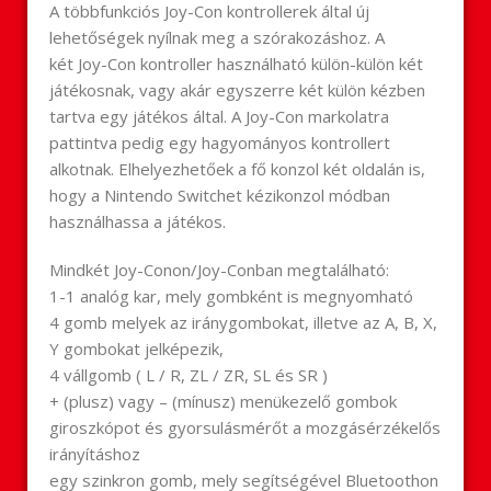
A többfunkciós
Joy
-Con kontrollerek által új
lehetőségek nyílnak meg a szórakozáshoz. A
két
Joy
-Con kontroller használható külön-külön két
játékosnak, vagy akár egyszerre két külön kézben
tartva egy játékos által. A
Joy
-Con markolatra
pattintva pedig egy hagyományos kontrollert
alkotnak. Elhelyezhetőek a fő konzol két oldalán is,
hogy a Nintendo Switchet kézikonzol módban
használhassa a játékos.
Mindkét
Joy
-Conon/
Joy
-Conban megtalálható:
1-1 analóg kar, mely gombként is megnyomható
4 gomb melyek az iránygombokat, illetve az A, B, X,
Y gombokat jelképezik,
4 vállgomb ( L / R, ZL / ZR, SL és SR )
+ (plusz) vagy – (mínusz) menükezelő gombok
giroszkópot és gyorsulásmérőt a mozgásérzékelős
irányításhoz
egy szinkron gomb, mely segítségével Bluetoothon