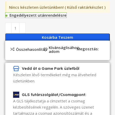
Nincs készleten üzletünkben! ( Külső raktárkészlet )
Engedélyezett utánrendelésre
Kosárba Teszem
Kívánságlisához
Megosztás:
Összehasonlítás
adom
Vedd át a Game Park üzletből
Készleten lévő termékeket még ma átveheted
üzletünkben.
GLS futárszolgálat/Csomagpont:
A GLS tájékoztatja a címzettet a csomag
kézbesítésének reggelén. A szöveges üzenet
tartalmazza a csomag azonosítószámát és a