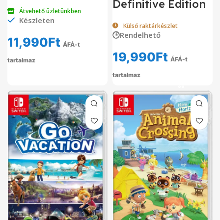
Definitive Edition
Átvehető üzletünkben
Készleten
Külső raktárkészlet
🕒Rendelhető
11,990
Ft
ÁFÁ-t
19,990
Ft
ÁFÁ-t
tartalmaz
tartalmaz