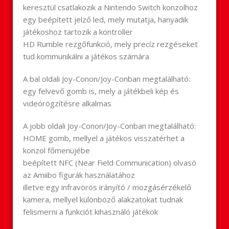
keresztül csatlakozik a Nintendo Switch konzolhoz
egy beépített jelző led, mely mutatja, hanyadik
játékoshoz tartozik a kontroller
HD Rumble rezgőfunkció, mely precíz rezgéseket
tud kommunikálni a játékos számára
A bal oldali
Joy
-Conon/
Joy
-Conban megtalálható:
egy felvevő gomb is, mely a játékbeli kép és
videórögzítésre alkalmas
A jobb oldali
Joy
-Conon/
Joy
-Conban megtalálható:
HOME gomb, mellyel a játékos visszatérhet a
konzol főmenüjébe
beépített NFC (Near Field Communication) olvasó
az Amiibo figurák használatához
illetve egy infravörös irányító / mozgásérzékelő
kamera, mellyel különböző alakzatokat tudnak
felismerni a funkciót kihasználó játékok