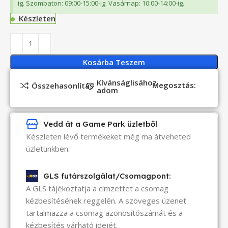
ig. Szombaton: 09:00-15:00-ig. Vasárnap: 10:00-14:00-ig.
Készleten
Kosárba Teszem
Kívánságlisához
Megosztás:
Összehasonlítás
adom
Vedd át a Game Park üzletből
Készleten lévő termékeket még ma átveheted
üzletünkben.
GLS futárszolgálat/Csomagpont:
A GLS tájékoztatja a címzettet a csomag
kézbesítésének reggelén. A szöveges üzenet
tartalmazza a csomag azonosítószámát és a
kézbesítés várható idejét.