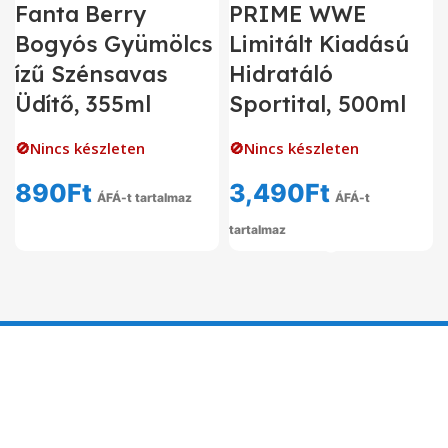
Fanta Berry
PRIME WWE
Bogyós Gyümölcs
Limitált Kiadású
ízű Szénsavas
Hidratáló
Üdítő, 355ml
Sportital, 500ml
🚫Nincs készleten
🚫Nincs készleten
890
Ft
3,490
Ft
ÁFÁ-t tartalmaz
ÁFÁ-t
tartalmaz