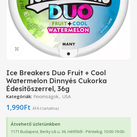
Click to enlarge
Ice Breakers Duo Fruit + Cool
Watermelon Dinnyés Cukorka
Édesítőszerrel, 36g
Kategóriák:
Finomságok
,
USA
1,990
Ft
ÁFÁ-t tartalmaz
Átvehető üzletünkben
1171 Budapest, Berky Lili u. 36. Hétfőtől - Péntekig: 10:00-19:00-