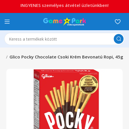
INGYENES személyes átvétel üzletünkben!
án
Glico Pocky Chocolate Csoki Krém Bevonatú Ropi, 45g