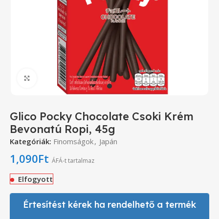
Click to enlarge
Glico Pocky Chocolate Csoki Krém
Bevonatú Ropi, 45g
Kategóriák:
Finomságok
,
Japán
1,090
Ft
ÁFÁ-t tartalmaz
Elfogyott
Értesítést kérek ha rendelhető a termék