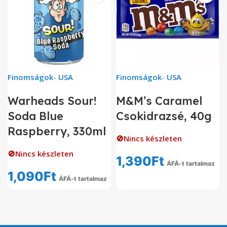
Finomságok
-
USA
Finomságok
-
USA
Warheads Sour!
M&M’s Caramel
Soda Blue
Csokidrazsé, 40g
Raspberry, 330ml
🚫Nincs készleten
🚫Nincs készleten
1,390
Ft
ÁFÁ-t tartalmaz
1,090
Ft
ÁFÁ-t tartalmaz