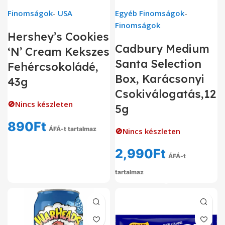
Finomságok
-
USA
Egyéb Finomságok
-
Finomságok
Hershey’s Cookies
Cadbury Medium
‘N’ Cream Kekszes
Santa Selection
Fehércsokoládé,
Box, Karácsonyi
43g
Csokiválogatás,12
🚫Nincs készleten
5g
890
Ft
ÁFÁ-t tartalmaz
🚫Nincs készleten
2,990
Ft
ÁFÁ-t
tartalmaz