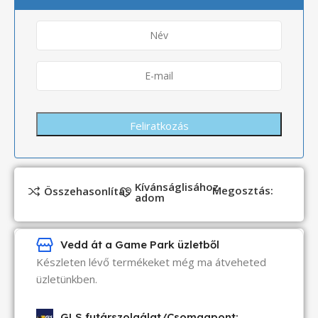
Kívánságlisához
Megosztás:
Összehasonlítás
adom
Vedd át a Game Park üzletből
Készleten lévő termékeket még ma átveheted
üzletünkben.
GLS futárszolgálat/Csomagpont: