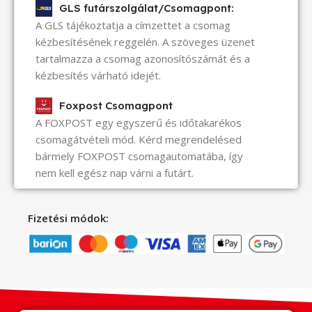
GLS futárszolgálat/Csomagpont:
A GLS tájékoztatja a címzettet a csomag
kézbesítésének reggelén. A szöveges üzenet
tartalmazza a csomag azonosítószámát és a
kézbesítés várható idejét.
Foxpost Csomagpont
A FOXPOST egy egyszerű és időtakarékos
csomagátvételi mód. Kérd megrendelésed
bármely FOXPOST csomagautomatába, így
nem kell egész nap várni a futárt.
Fizetési módok: