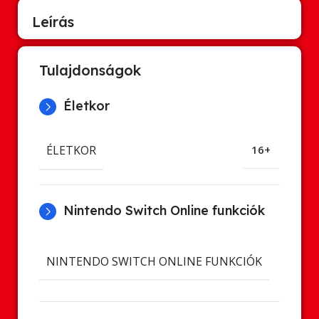
Leírás
Tulajdonságok
Életkor
ÉLETKOR
16+
Nintendo Switch Online funkciók
Cl
NINTENDO SWITCH ONLINE FUNKCIÓK
ment