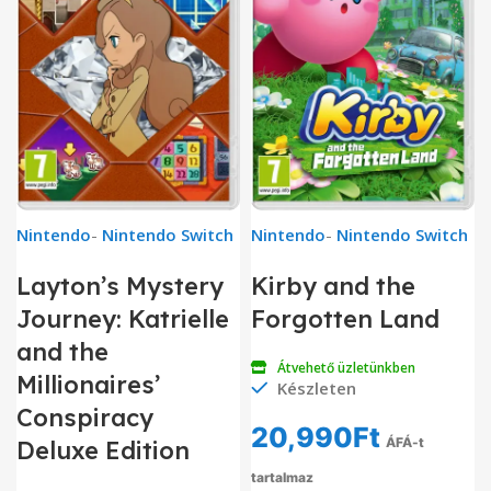
Nintendo
-
Nintendo Switch
Nintendo
-
Nintendo Switch
Layton’s Mystery
Kirby and the
Journey: Katrielle
Forgotten Land
and the
Átvehető üzletünkben
Millionaires’
Készleten
Conspiracy
20,990
Ft
ÁFÁ-t
Deluxe Edition
tartalmaz