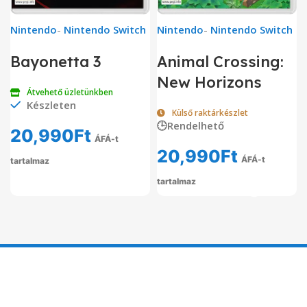
Nintendo
-
Nintendo Switch
Nintendo
-
Nintendo Switch
Bayonetta 3
Animal Crossing:
New Horizons
Átvehető üzletünkben
Készleten
Külső raktárkészlet
🕒Rendelhető
20,990
Ft
ÁFÁ-t
20,990
Ft
ÁFÁ-t
tartalmaz
tartalmaz