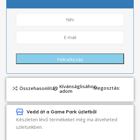
Kívánságlisához
Megosztás:
Összehasonlítás
adom
Vedd át a Game Park üzletből
Készleten lévő termékeket még ma átveheted
üzletünkben.