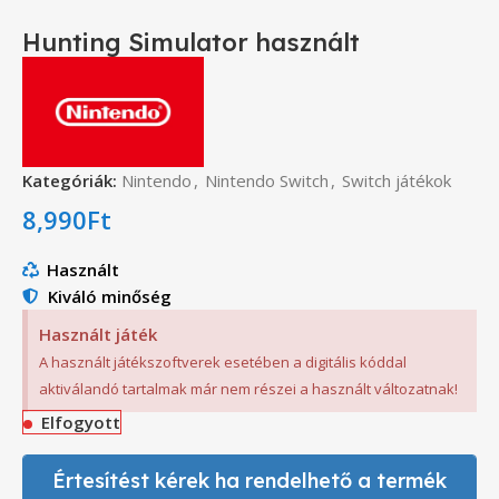
Hunting Simulator használt
Kategóriák:
Nintendo
,
Nintendo Switch
,
Switch játékok
8,990
Ft
Használt
Kiváló minőség
Használt játék
A használt játékszoftverek esetében a digitális kóddal
aktiválandó tartalmak már nem részei a használt változatnak!
Elfogyott
Értesítést kérek ha rendelhető a termék