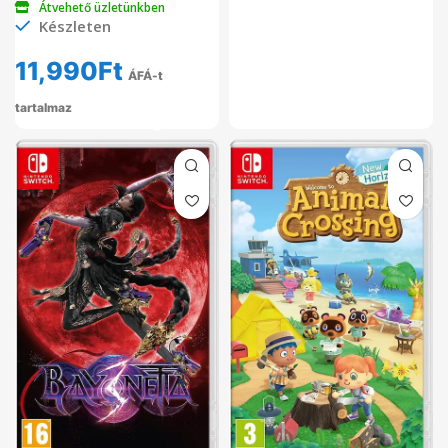
Átvehető üzletünkben
Készleten
11,990
Ft
ÁFÁ-t
tartalmaz