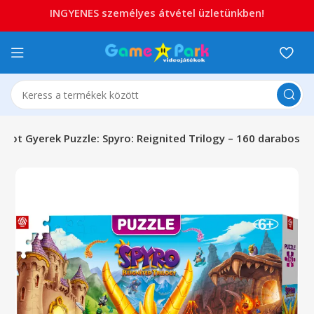
INGYENES személyes átvétel üzletünkben!
oot Gyerek Puzzle: Spyro: Reignited Trilogy – 160 darabos