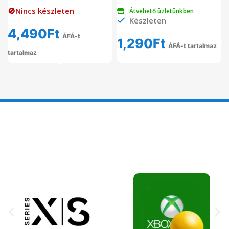
🚫Nincs készleten
Átvehető üzletünkben
Készleten
4,490
Ft
ÁFÁ-t
1,290
Ft
ÁFÁ-t tartalmaz
tartalmaz