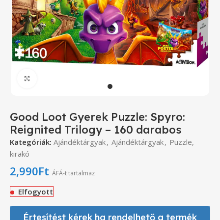
Click to enlarge
Good Loot Gyerek Puzzle: Spyro:
Reignited Trilogy – 160 darabos
Kategóriák:
Ajándéktárgyak
,
Ajándéktárgyak
,
Puzzle,
kirakó
2,990
Ft
ÁFÁ-t tartalmaz
Elfogyott
Értesítést kérek ha rendelhető a termék