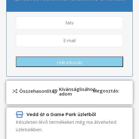
Kívánságlisához
Megosztás:
Összehasonlítás
adom
Vedd át a Game Park üzletből
Készleten lévő termékeket még ma átveheted
üzletünkben.