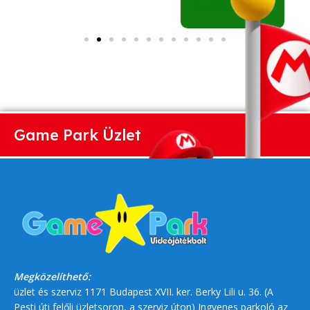
Game Park Üzlet
Megközelíthető:
üzlet és szerviz 1171 Budapest XVII. ker. Berky Lili u. 36. (A
Pesti úti felőli üzletsoron, a szerviz úton) Ingyenes parkoló az