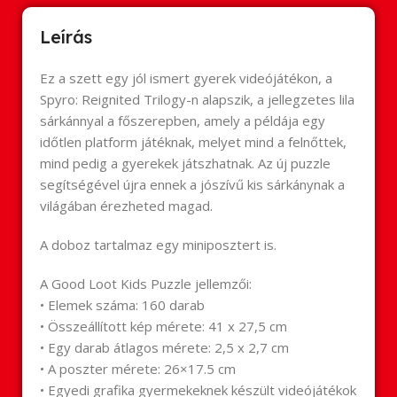
Leírás
Ez a szett egy jól ismert gyerek videójátékon, a
Spyro: Reignited Trilogy-n alapszik, a jellegzetes lila
sárkánnyal a főszerepben, amely a példája egy
időtlen platform játéknak, melyet mind a felnőttek,
mind pedig a gyerekek játszhatnak. Az új puzzle
segítségével újra ennek a jószívű kis sárkánynak a
világában érezheted magad.
A doboz tartalmaz egy miniposztert is.
A Good Loot Kids Puzzle jellemzői:
• Elemek száma: 160 darab
• Összeállított kép mérete: 41 x 27,5 cm
• Egy darab átlagos mérete: 2,5 x 2,7 cm
• A poszter mérete: 26×17.5 cm
• Egyedi grafika gyermekeknek készült videójátékok