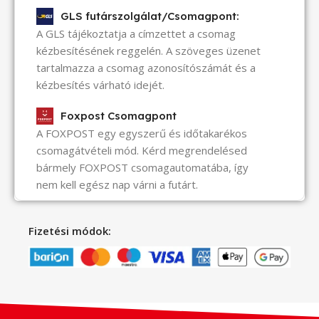
GLS futárszolgálat/Csomagpont:
A GLS tájékoztatja a címzettet a csomag
kézbesítésének reggelén. A szöveges üzenet
tartalmazza a csomag azonosítószámát és a
kézbesítés várható idejét.
Foxpost Csomagpont
A FOXPOST egy egyszerű és időtakarékos
csomagátvételi mód. Kérd megrendelésed
bármely FOXPOST csomagautomatába, így
nem kell egész nap várni a futárt.
Fizetési módok: