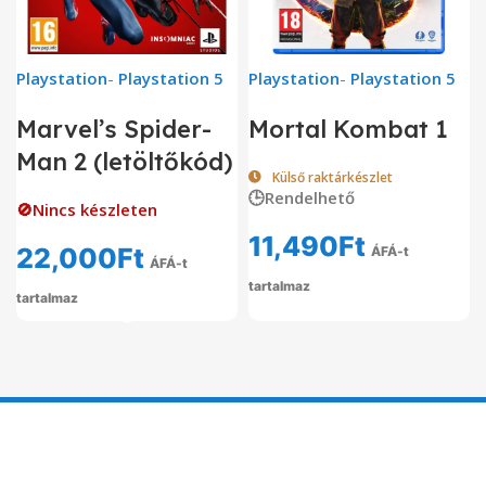
Playstation
-
Playstation 5
Playstation
-
Playstation 5
Marvel’s Spider-
Mortal Kombat 1
Man 2 (letöltőkód)
Külső raktárkészlet
🕒Rendelhető
🚫Nincs készleten
11,490
Ft
22,000
Ft
ÁFÁ-t
ÁFÁ-t
tartalmaz
tartalmaz