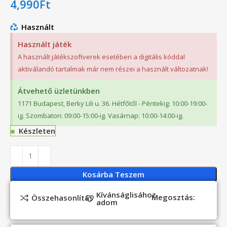
4,990
Ft
Használt
Használt játék
A használt játékszoftverek esetében a digitális kóddal
aktiválandó tartalmak már nem részei a használt változatnak!
Átvehető üzletünkben
1171 Budapest, Berky Lili u. 36. Hétfőtől - Péntekig: 10:00-19:00-
ig. Szombaton: 09:00-15:00-ig. Vasárnap: 10:00-14:00-ig.
Készleten
Kosárba Teszem
Kívánságlisához
Megosztás:
Összehasonlítás
adom