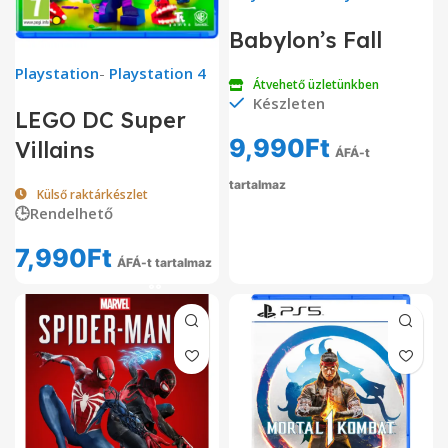
Babylon’s Fall
Playstation
-
Playstation 4
Átvehető üzletünkben
Készleten
LEGO DC Super
9,990
Ft
Villains
ÁFÁ-t
tartalmaz
Külső raktárkészlet
🕒Rendelhető
7,990
Ft
ÁFÁ-t tartalmaz