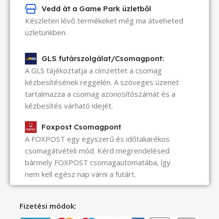
Vedd át a Game Park üzletből
Készleten lévő termékeket még ma átveheted
üzletünkben.
GLS futárszolgálat/Csomagpont:
A GLS tájékoztatja a címzettet a csomag
kézbesítésének reggelén. A szöveges üzenet
tartalmazza a csomag azonosítószámát és a
kézbesítés várható idejét.
Foxpost Csomagpont
A FOXPOST egy egyszerű és időtakarékos
csomagátvételi mód. Kérd megrendelésed
bármely FOXPOST csomagautomatába, így
nem kell egész nap várni a futárt.
Fizetési módok: