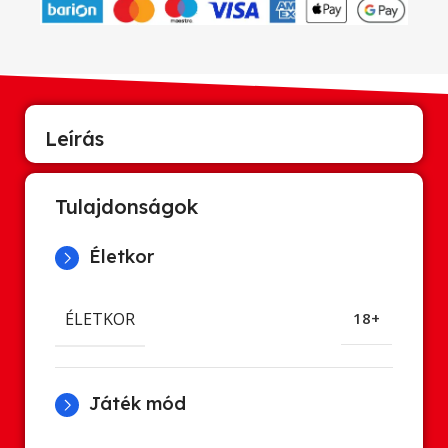
Leírás
Tulajdonságok
Életkor
ÉLETKOR
18+
Játék mód