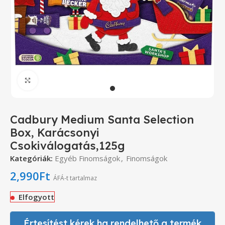
Click to enlarge
Cadbury Medium Santa Selection
Box, Karácsonyi
Csokiválogatás,125g
Kategóriák:
Egyéb Finomságok
,
Finomságok
2,990
Ft
ÁFÁ-t tartalmaz
Elfogyott
Értesítést kérek ha rendelhető a termék