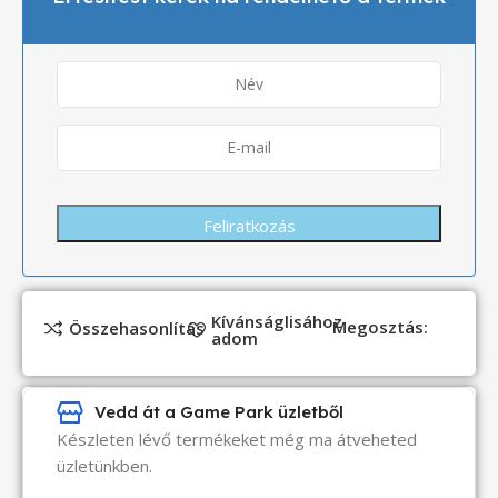
Kívánságlisához
Megosztás:
Összehasonlítás
adom
Vedd át a Game Park üzletből
Készleten lévő termékeket még ma átveheted
üzletünkben.