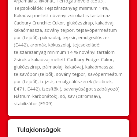
Árpamaláta kivonat, Térfogatnövelő (E503),
Tejcsokoládé: Tejszárazanyag minimum 14%,
Kakaóvaj mellett növényi zsírokat is tartalmaz
Cadbury Crunchie: Cukor, glükózszirup, kakaóvaj,
kakaómassza, sovány tejpor, tejsavópermeátum
por (tejből), pálmaolaj, tejzsír, emulgeálószer
(E442), aromák, kókuszolaj, tejcsokoládé:
tejszárazanyag minimum 14 % növényi tartalom
Zsírok a kakaóvaj mellett Cadbury Fudge: Cukor,
glükózszirup, pálmaolaj, kakaóvaj, kakaómassza,
tejsavópor (tejből), sovány tejpor, savópermeátum
por (tejből), tejzsír, emulgeálószerek (lecitinek,
E471, E442), ízesítők (, savanyúságot szabályozó)
Nátrium-karbonátok), só, sav (citromsav),
stabilizátor (E509).
Tulajdonságok