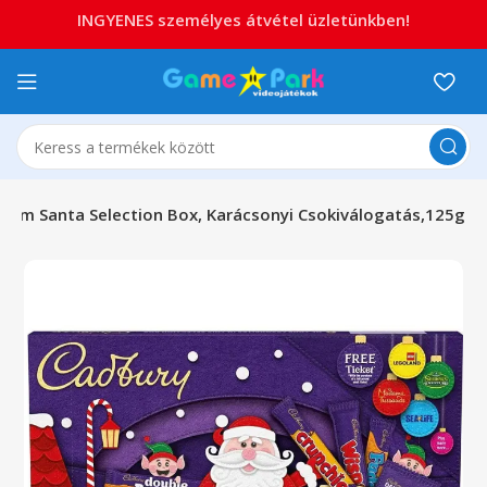
INGYENES személyes átvétel üzletünkben!
ium Santa Selection Box, Karácsonyi Csokiválogatás,125g