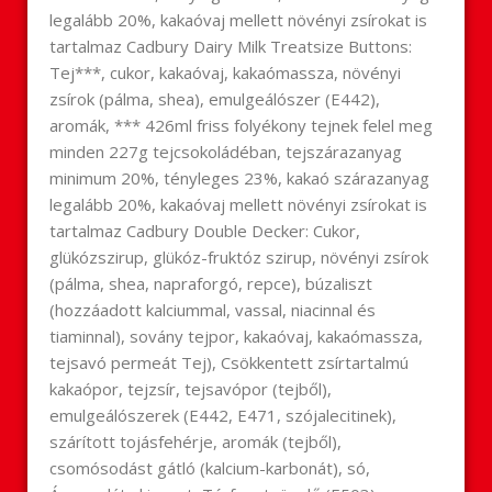
legalább 20%, kakaóvaj mellett növényi zsírokat is
tartalmaz Cadbury Dairy Milk Treatsize Buttons:
Tej***, cukor, kakaóvaj, kakaómassza, növényi
zsírok (pálma, shea), emulgeálószer (E442),
aromák, *** 426ml friss folyékony tejnek felel meg
minden 227g tejcsokoládéban, tejszárazanyag
minimum 20%, tényleges 23%, kakaó szárazanyag
legalább 20%, kakaóvaj mellett növényi zsírokat is
tartalmaz Cadbury Double Decker: Cukor,
glükózszirup, glükóz-fruktóz szirup, növényi zsírok
(pálma, shea, napraforgó, repce), búzaliszt
(hozzáadott kalciummal, vassal, niacinnal és
tiaminnal), sovány tejpor, kakaóvaj, kakaómassza,
tejsavó permeát Tej), Csökkentett zsírtartalmú
kakaópor, tejzsír, tejsavópor (tejből),
emulgeálószerek (E442, E471, szójalecitinek),
szárított tojásfehérje, aromák (tejből),
csomósodást gátló (kalcium-karbonát), só,