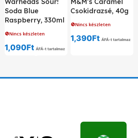
Warheads Sour!
M&M’s Caramel
Soda Blue
Csokidrazsé, 40g
Raspberry, 330ml
🚫Nincs készleten
🚫Nincs készleten
1,390
Ft
ÁFÁ-t tartalmaz
1,090
Ft
ÁFÁ-t tartalmaz