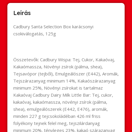
Leírás
Cadbury Santa Selection Box karácsonyi
csokiválogatás, 125g
Összetevők: Cadbury Wispa: Tej, Cukor, Kakaóvaj,
Kakaómassza, Növényi zsírok (pálma, shea),
Tejsavópor (tejből), Emulgeálószer (E442), Aromák,
Tejszárazanyag minimum 14%, Kakaószárazanyag
minimum 25%, Növényi zsírokat is tartalmaz
Kakaóvaj Cadbury Dairy Milk Little Bar: Tej, cukor,
kakaóvaj, kakaómassza, növényi zsírok (pálma,
shea), emulgeálószerek (E442, E476), aromák,
minden 227 g tejcsokoládéban 426 ml friss
folyékony tejnek felel meg, tejszilárdanyag
minimum 20%, tényleges 23%, kakaó szárazanyag