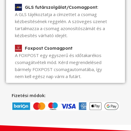
GLS futárszolgálat/Csomagpont:
A GLS tájékoztatja a címzettet a csomag
kézbesítésének reggelén. A szöveges üzenet
tartalmazza a csomag azonosítószámát és a
kézbesítés várható idejét.
Foxpost Csomagpont
A FOXPOST egy egyszerű és időtakarékos
csomagátvételi mód. Kérd megrendelésed
bármely FOXPOST csomagautomatába, így
nem kell egész nap várni a futárt.
Fizetési módok: