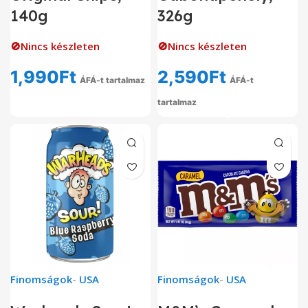
140g
326g
🚫Nincs készleten
🚫Nincs készleten
1,990
Ft
2,590
Ft
ÁFÁ-t tartalmaz
ÁFÁ-t
tartalmaz
Finomságok
-
USA
Finomságok
-
USA