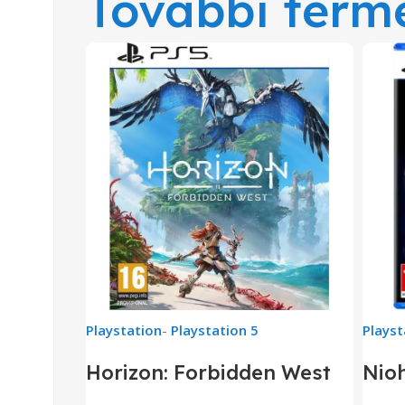
További term
Playstation
-
Playstation 5
Playst
Horizon: Forbidden West
Nioh