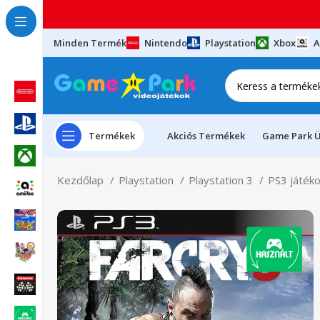
Minden Termék
Nintendo
Playstation
Xbox
A
Termékek
Akciós Termékek
Game Park Ü
Kezdőlap
Playstation
Playstation 3
PS3 játék