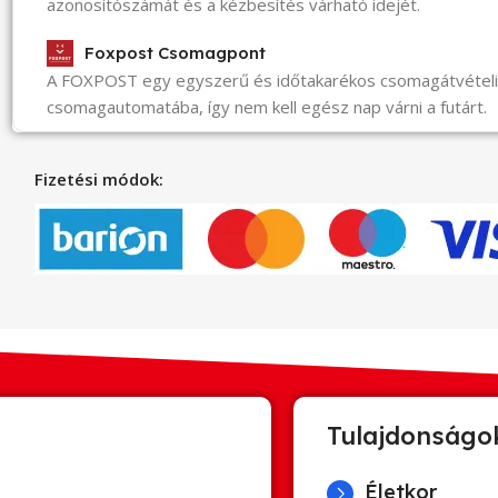
azonosítószámát és a kézbesítés várható idejét.
Foxpost Csomagpont
A FOXPOST egy egyszerű és időtakarékos csomagátvéte
csomagautomatába, így nem kell egész nap várni a futárt.
Fizetési módok:
Tulajdonságo
Életkor