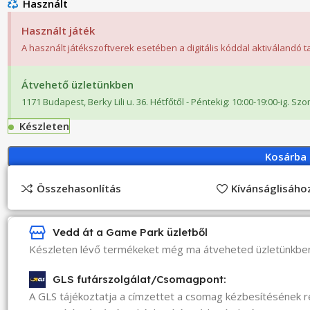
Használt
Használt játék
A használt játékszoftverek esetében a digitális kóddal aktiválandó 
Átvehető üzletünkben
1171 Budapest, Berky Lili u. 36. Hétfőtől - Péntekig: 10:00-19:00-ig. Sz
Készleten
Kosárba
Összehasonlítás
Kívánságlisáh
Vedd át a Game Park üzletből
Készleten lévő termékeket még ma átveheted üzletünkbe
GLS futárszolgálat/Csomagpont:
A GLS tájékoztatja a címzettet a csomag kézbesítésének 