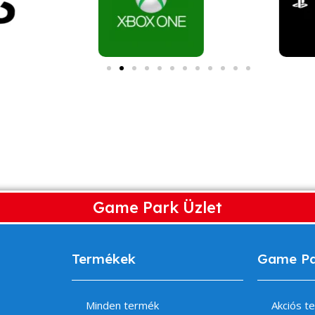
Game Park Üzlet
Termékek
Game P
Minden termék
Akciós t