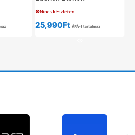
🚫Nincs készleten
25,990
Ft
lmaz
ÁFÁ-t tartalmaz
om
Tovább Olvasom