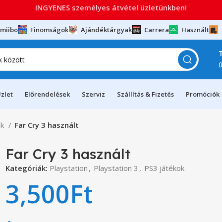
INGYENES személyes átvétel üzletünkben!
miibo
Finomságok
Ajándéktárgyak
Carrera
Használt
zlet
Előrendelések
Szerviz
Szállítás & Fizetés
Promóciók
ok
Far Cry 3 használt
Far Cry 3 használt
Kategóriák:
Playstation
,
Playstation 3
,
PS3 játékok
3,500
Ft