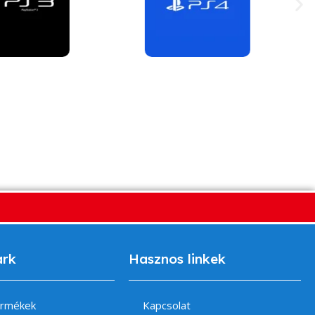
ark
Hasznos linkek
ermékek
Kapcsolat