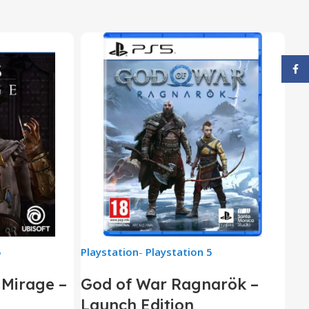
Face
5
Playstation
-
Playstation 5
 Mirage –
God of War Ragnarök –
Launch Edition