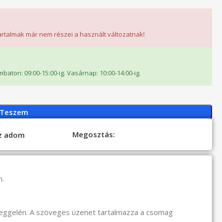
tartalmak már nem részei a használt változatnak!
ombaton: 09:00-15:00-ig. Vasárnap: 10:00-14:00-ig.
 Teszem
Megosztás:
oz adom
n.
reggelén. A szöveges üzenet tartalmazza a csomag