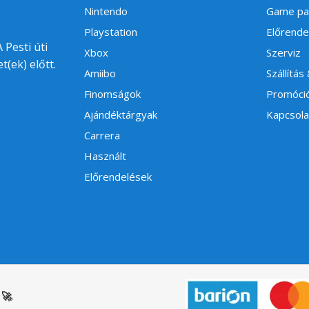
Nintendo
Game pa
Playstation
Előrende
 Pesti úti
Xbox
Szerviz
t(ek) előtt.
Amiibo
Szállítás
Finomságok
Promóci
Ajándéktárgyak
Kapcsola
Carrera
Használt
Előrendelések
🚀
.