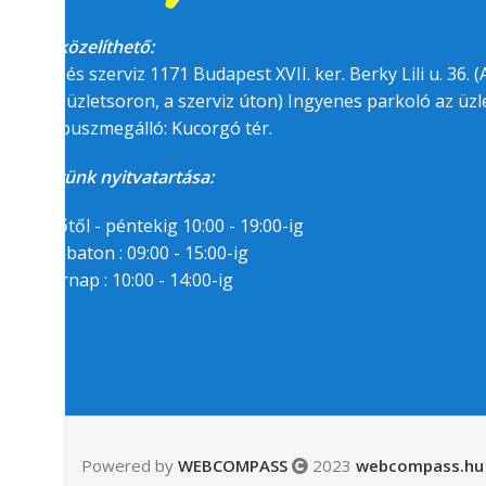
Megközelíthető:
üzlet és szerviz 1171 Budapest XVII. ker. Berky Lili u. 36. (A
felőli üzletsoron, a szerviz úton) Ingyenes parkoló az üzle
BKK buszmegálló: Kucorgó tér.
Üzletünk nyitvatartása:
Hétfőtől - péntekig 10:00 - 19:00-ig
Szombaton : 09:00 - 15:00-ig
Vasárnap : 10:00 - 14:00-ig
Segítségre van
szükséged?
06/1/258-7809
06/30/94-22-55-8
Powered by
WEBCOMPASS
2023
webcompass.hu 
Messenger