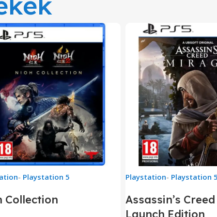
ékek
ation
-
Playstation 5
Playstation
-
Playstation 
 Collection
Assassin’s Creed
Launch Edition