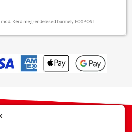
li mód. Kérd megrendelésed bármely FOXPOST
k