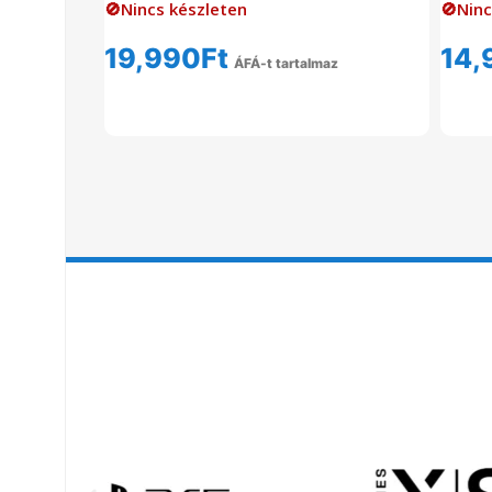
🚫Nincs készleten
🚫Ninc
19,990
Ft
14,
ÁFÁ-t tartalmaz
Tovább Olvasom