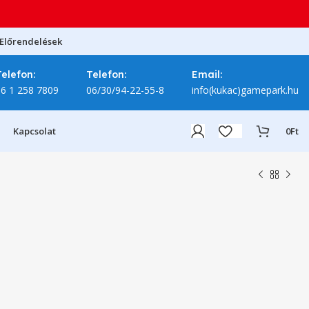
Előrendelések
Telefon:
Telefon:
Email:
06 1 258 7809
06/30/94-22-55-8
info(kukac)gamepark.hu
Kapcsolat
0
Ft