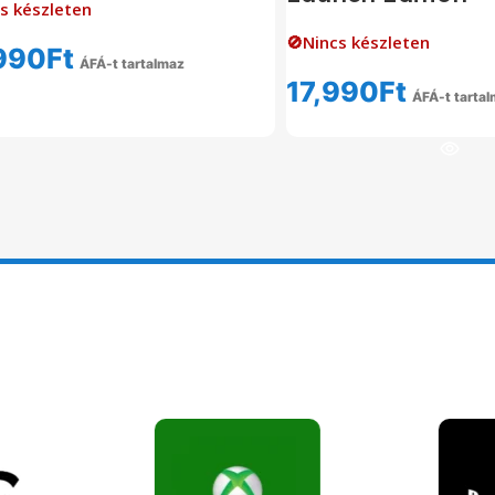
s készleten
🚫Nincs készleten
990
Ft
ÁFÁ-t tartalmaz
17,990
Ft
Tovább Olvasom
ÁFÁ-t tarta
Tovább Olvas