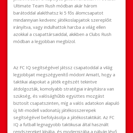
Ultimate Team Rush módban akár három
barátoddal alakíthatsz ki 5 fős álomcsapatot
mindannyian kedvenc játékoslapjaitok szereplőit
irányítva, vagy indulhattok harcba a világ ellen
azokkal a csapattársaiddal, akikben a Clubs Rush
módban a legjobban megbízol.
Az FC IQ segítségével játssz csapatoddal a világ
legjobbjait megszégyenítő módon! Amiatt, hogy a
taktikai alapokat a játék egészét tekintve
átdolgozták, komolyabb stratégiai irányításra van
szükség, és valósághűbb együttes mozgást
biztosít csapatszinten, míg a valós adatokon alapuló
új MI-modell vadonatúj játékosszerepek
segítségével befolyásolja a játékostaktikát. Az FC
IQ a futball legnagyobb taktikusai által használt
rendszereket kínálja, és modernizálja a pályán lévő