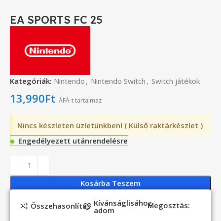
EA SPORTS FC 25
Kategóriák:
Nintendo
,
Nintendo Switch
,
Switch játékok
13,990
Ft
ÁFÁ-t tartalmaz
Nincs készleten üzletünkben! ( Külső raktárkészlet )
Engedélyezett utánrendelésre
Kosárba Teszem
Kívánságlisához
Megosztás:
Összehasonlítás
adom