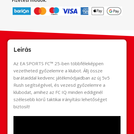
Leírás
Az EA SPORTS FC™ 25-ben többféleképpen
vezetheted győzelemre a klubot. Állj össze
barátaiddal kedvenc játékmódjaidban az új 5v5
Rush segítségével, és vezesd győzelemre a
klubodat, amihez az FC IQ minden eddiginél
szélesebb körű taktikai irányítási lehetőséget
biztosít!