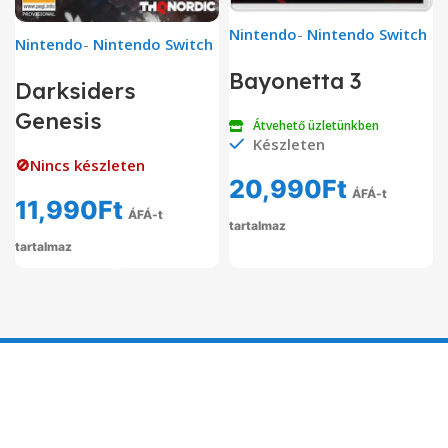
Nintendo
-
Nintendo Switch
Nintendo
-
Nintendo Switch
Bayonetta 3
Darksiders
Genesis
Átvehető üzletünkben
Készleten
🚫Nincs készleten
20,990
Ft
ÁFÁ-t
11,990
Ft
ÁFÁ-t
tartalmaz
tartalmaz