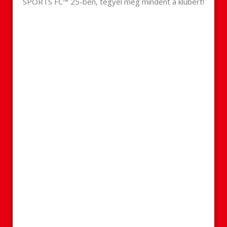
SPORTS FC™ 25-ben, tegyél meg mindent a klubért!