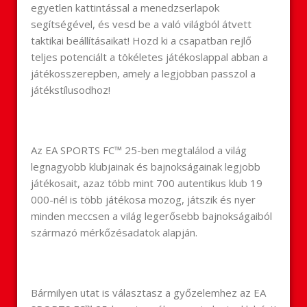
egyetlen kattintással a menedzserlapok
segítségével, és vesd be a való világból átvett
taktikai beállításaikat! Hozd ki a csapatban rejlő
teljes potenciált a tökéletes játékoslappal abban a
játékosszerepben, amely a legjobban passzol a
játékstílusodhoz!
Az EA SPORTS FC™ 25-ben megtalálod a világ
legnagyobb klubjainak és bajnokságainak legjobb
játékosait, azaz több mint 700 autentikus klub 19
000-nél is több játékosa mozog, játszik és nyer
minden meccsen a világ legerősebb bajnokságaiból
származó mérkőzésadatok alapján.
Bármilyen utat is választasz a győzelemhez az EA