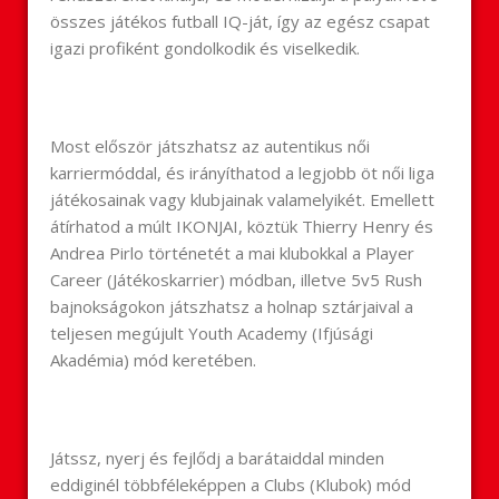
összes játékos futball IQ-ját, így az egész csapat
igazi profiként gondolkodik és viselkedik.
Most először játszhatsz az autentikus női
karriermóddal, és irányíthatod a legjobb öt női liga
játékosainak vagy klubjainak valamelyikét. Emellett
átírhatod a múlt IKONJAI, köztük Thierry Henry és
Andrea Pirlo történetét a mai klubokkal a Player
Career (Játékoskarrier) módban, illetve 5v5 Rush
bajnokságokon játszhatsz a holnap sztárjaival a
teljesen megújult Youth Academy (Ifjúsági
Akadémia) mód keretében.
Játssz, nyerj és fejlődj a barátaiddal minden
eddiginél többféleképpen a Clubs (Klubok) mód