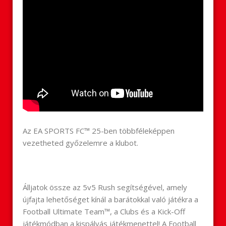
Az EA SPORTS FC™ 25-ben többféleképpen
vezetheted győzelemre a klubot.
Álljatok össze az 5v5 Rush segítségével, amely
újfajta lehetőséget kínál a barátokkal való játékra a
Football Ultimate Team™, a Clubs és a Kick-Off
játékmódban a kispályás játékmenettel! A Football