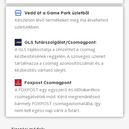
Vedd át a Game Park üzletből
Készleten lévő termékeket még ma átveheted
üzletünkben.
GLS futárszolgálat/Csomagpont:
A GLS tájékoztatja a címzettet a csomag
kézbesítésének reggelén. A szöveges üzenet
tartalmazza a csomag azonosítószámát és a
kézbesítés várható idejét.
Foxpost Csomagpont
A FOXPOST egy egyszerű és időtakarékos
csomagátvételi mód. Kérd megrendelésed
bármely FOXPOST csomagautomatába, így
nem kell egész nap várni a futárt.
Fizetési módok: