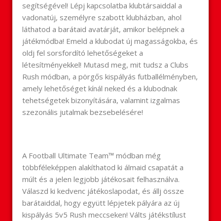
segítségével! Lépj kapcsolatba klubtársaiddal a
vadonatúj, személyre szabott klubházban, ahol
láthatod a barátaid avatárját, amikor belépnek a
játékmódba! Emeld a klubodat új magasságokba, és
oldj fel sorsfordító lehetőségeket a
létesítményekkel! Mutasd meg, mit tudsz a Clubs
Rush módban, a pörgős kispályás futballélményben,
amely lehetőséget kínál neked és a klubodnak
tehetségetek bizonyítására, valamint izgalmas
szezonális jutalmak bezsebelésére!
A Football Ultimate Team™ módban még
többféleképpen alakíthatod ki álmaid csapatát a
múlt és a jelen legjobb játékosait felhasználva.
Válaszd ki kedvenc játékoslapodat, és állj össze
barátaiddal, hogy együtt lépjetek pályára az új
kispályás 5v5 Rush meccseken! Válts játékstílust