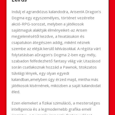
Indulj el agrandiózus kalandodra, Arisen!A Dragon’s
Dogma egy egyszemélyes, történet vezérelte
akció-RPG-sorozat, melyben a játékosok
sajátmaguk alakítják élményeiket-az Arisen
megjelenésétől kezdve, a hivatásukon és
csapatukon átegészen addig, miként néznek
szembe az eléjük kerülő kihívásokkal. A régóta várt
folytatásban aDragon’s Dogma 2-ben egy mély,
szabadon felfedezhető fantasy világ vár.Utazásod
során csatlakoznak hozzád a Pawnok, titokzatos
túlvilági lények, egy olyan egyedi
kalandban,amelyben úgy érzed majd, mintha más
játékosok kísérnének, miközben a saját kalandodat
éled.
Ezen elemeket a fizikai szimuláció, a mesterséges
intelligencia és a legmodernebb grafika emeli