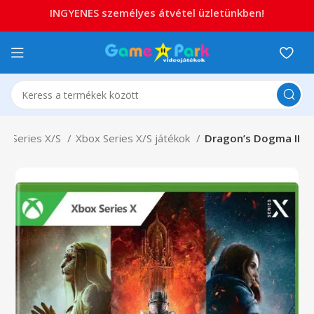
INGYENES személyes átvétel üzletünkben!
ox Series X/S
Xbox Series X/S játékok
Dragon’s Dogma II