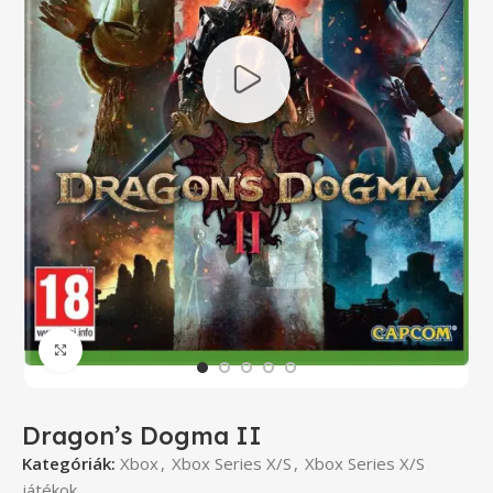
Click to enlarge
Dragon’s Dogma II
Kategóriák:
Xbox
,
Xbox Series X/S
,
Xbox Series X/S
játékok