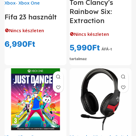
Tom Clancy’s
Xbox
-
Xbox One
Rainbow Six:
Fifa 23 használt
Extraction
🚫Nincs készleten
🚫Nincs készleten
6,990
Ft
5,990
Ft
ÁFÁ-t
tartalmaz