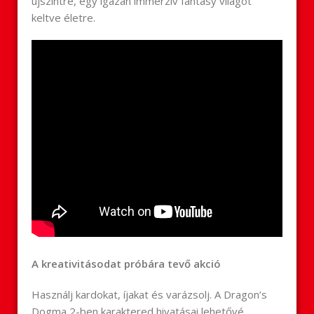
újszintre, egy igazán immerzív fantasy világot
keltve életre.
A kreativitásodat próbára tevő akció
Használj kardokat, íjakat és varázsolj. A Dragon’s
Dogma 2-ben karaktered hivatásai lehetővé