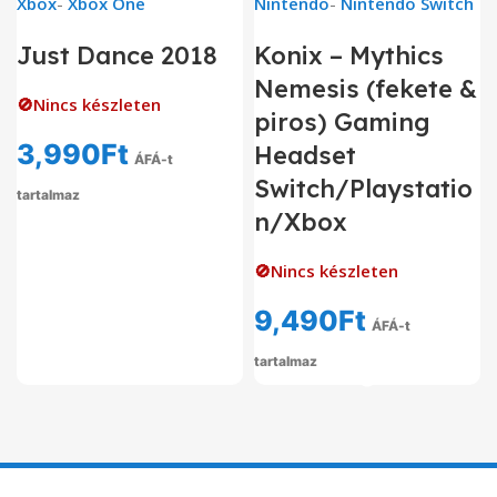
Xbox
-
Xbox One
Nintendo
-
Nintendo Switch
Just Dance 2018
Konix – Mythics
Nemesis (fekete &
🚫Nincs készleten
piros) Gaming
3,990
Ft
Headset
ÁFÁ-t
Switch/Playstatio
tartalmaz
n/Xbox
🚫Nincs készleten
9,490
Ft
ÁFÁ-t
tartalmaz