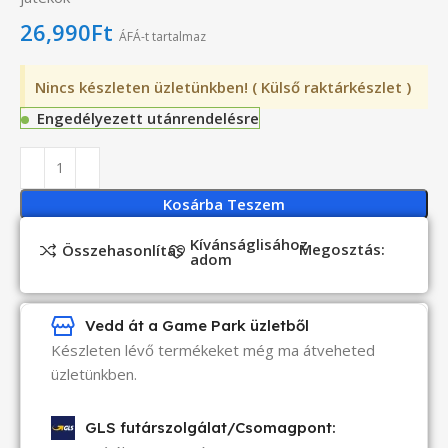
26,990
Ft
ÁFÁ-t tartalmaz
Nincs készleten üzletünkben! ( Külső raktárkészlet )
Engedélyezett utánrendelésre
Kosárba Teszem
Kívánságlisához
Megosztás:
Összehasonlítás
adom
Vedd át a Game Park üzletből
Készleten lévő termékeket még ma átveheted
üzletünkben.
GLS futárszolgálat/Csomagpont: