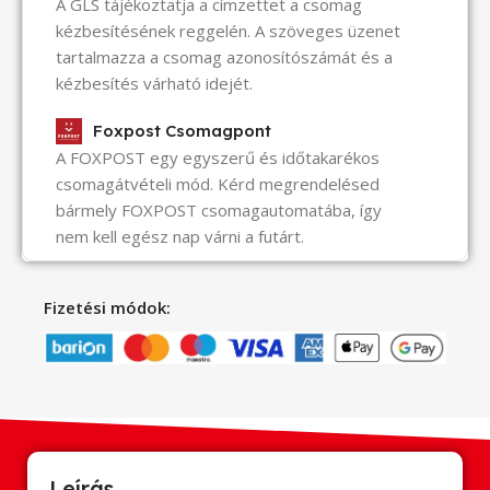
A GLS tájékoztatja a címzettet a csomag
kézbesítésének reggelén. A szöveges üzenet
tartalmazza a csomag azonosítószámát és a
kézbesítés várható idejét.
Foxpost Csomagpont
A FOXPOST egy egyszerű és időtakarékos
csomagátvételi mód. Kérd megrendelésed
bármely FOXPOST csomagautomatába, így
nem kell egész nap várni a futárt.
Fizetési módok:
Leírás