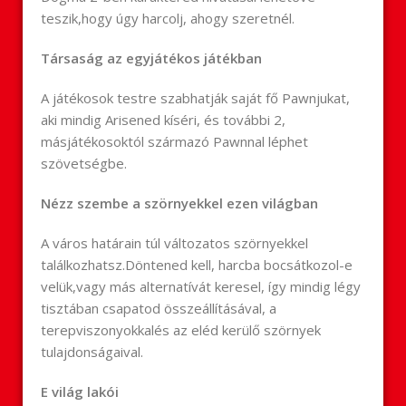
teszik,hogy úgy harcolj, ahogy szeretnél.
Társaság az egyjátékos játékban
A játékosok testre szabhatják saját fő Pawnjukat,
aki mindig Arisened kíséri, és további 2,
másjátékosoktól származó Pawnnal léphet
szövetségbe.
Nézz szembe a szörnyekkel ezen világban
A város határain túl változatos szörnyekkel
találkozhatsz.Döntened kell, harcba bocsátkozol-e
velük,vagy más alternatívát keresel, így mindig légy
tisztában csapatod összeállításával, a
terepviszonyokkalés az eléd kerülő szörnyek
tulajdonságaival.
E világ lakói