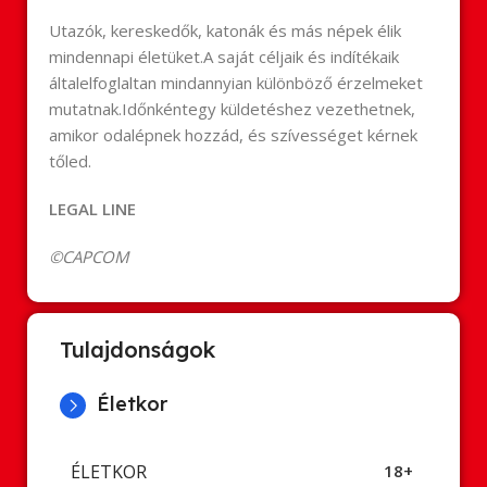
Utazók, kereskedők, katonák és más népek élik
mindennapi életüket.A saját céljaik és indítékaik
általelfoglaltan mindannyian különböző érzelmeket
mutatnak.Időnkéntegy küldetéshez vezethetnek,
amikor odalépnek hozzád, és szívességet kérnek
tőled.
LEGAL LINE
©CAPCOM
Tulajdonságok
Életkor
ÉLETKOR
18+