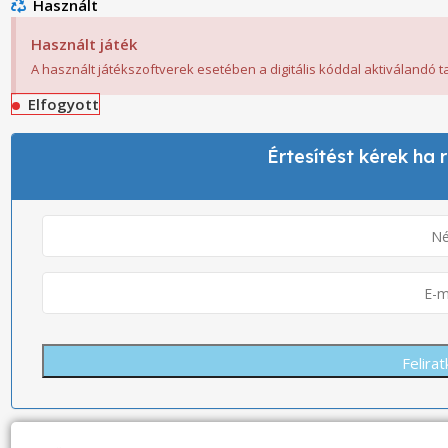
Használt
Használt játék
A használt játékszoftverek esetében a digitális kóddal aktiválandó 
Elfogyott
Értesítést kérek ha