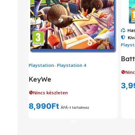
Has
Kiv
Playst
Batt
Playstation
-
Playstation 4
🚫Ninc
KeyWe
3,9
🚫Nincs készleten
8,990
Ft
ÁFÁ-t tartalmaz
Tovább Olvasom