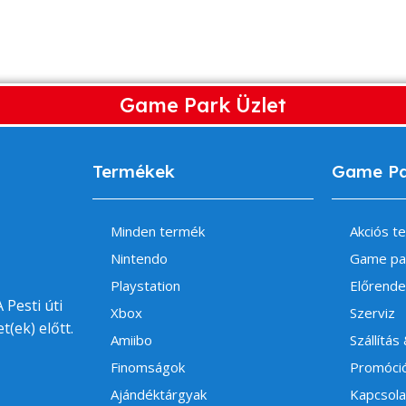
Game Park Üzlet
Termékek
Game P
Minden termék
Akciós t
Nintendo
Game pa
Playstation
Előrende
 Pesti úti
Xbox
Szerviz
t(ek) előtt.
Amiibo
Szállítás
Finomságok
Promóci
Ajándéktárgyak
Kapcsola