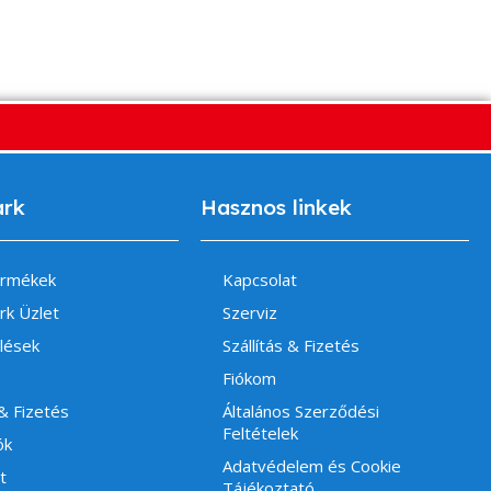
ark
Hasznos linkek
ermékek
Kapcsolat
rk Üzlet
Szerviz
lések
Szállítás & Fizetés
Fiókom
 & Fizetés
Általános Szerződési
Feltételek
ók
Adatvédelem és Cookie
t
Tájékoztató