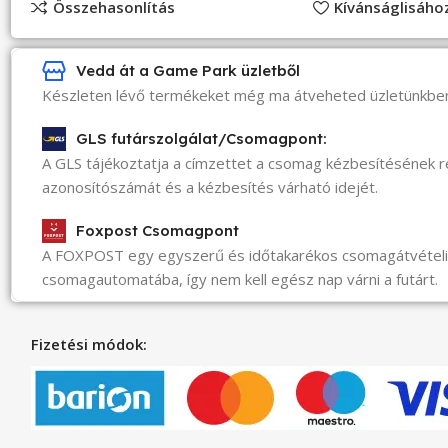
Összehasonlítás
Kívánságlisáh
Vedd át a Game Park üzletből
Készleten lévő termékeket még ma átveheted üzletünkbe
GLS futárszolgálat/Csomagpont:
A GLS tájékoztatja a címzettet a csomag kézbesítésének 
azonosítószámát és a kézbesítés várható idejét.
Foxpost Csomagpont
A FOXPOST egy egyszerű és időtakarékos csomagátvéte
csomagautomatába, így nem kell egész nap várni a futárt.
Fizetési módok: