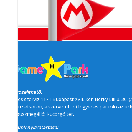
Megközelíthető:
üzlet és szerviz 1171 Budapest XVII. ker. Berky Lili u. 36. (A
felőli üzletsoron, a szerviz úton) Ingyenes parkoló az üzle
BKK buszmegálló: Kucorgó tér.
Üzletünk nyitvatartása: