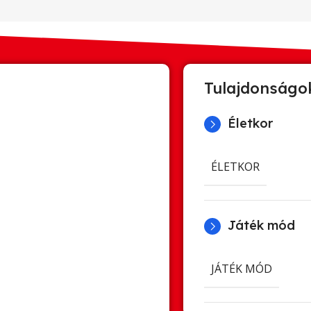
Tulajdonságo
Életkor
ÉLETKOR
Játék mód
JÁTÉK MÓD