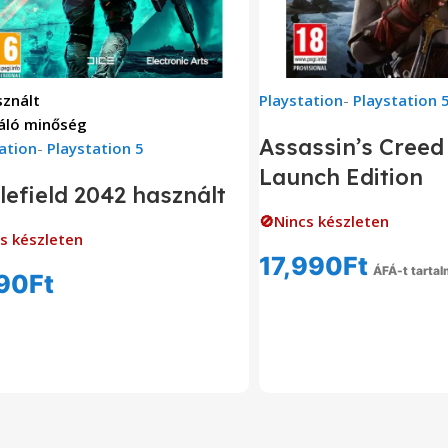
znált
Playstation
-
Playstation 
áló minőség
Assassin’s Creed
ation
-
Playstation 5
Launch Edition
lefield 2042 használt
🚫Nincs készleten
s készleten
17,990
Ft
ÁFÁ-t tarta
90
Ft
Tovább Olvas
Tovább Olvasom