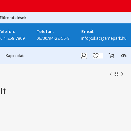
Előrendelések
Telefon:
Telefon:
Email:
06 1 258 7809
06/30/94-22-55-8
info(kukac)gamepark.hu
Kapcsolat
0
Ft
lt