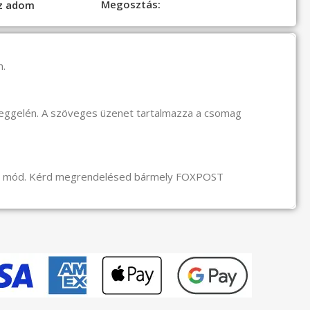
Megosztás:
oz adom
n.
reggelén. A szöveges üzenet tartalmazza a csomag
li mód. Kérd megrendelésed bármely FOXPOST