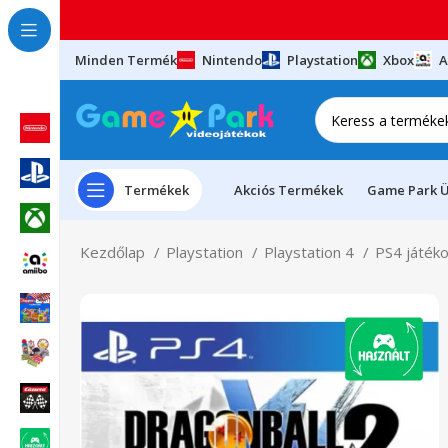
Minden Termék
Nintendo
Playstation
Xbox
A
Termékek
Akciós Termékek
Game Park Ü
Kezdőlap
Playstation
Playstation 4
PS4 játék