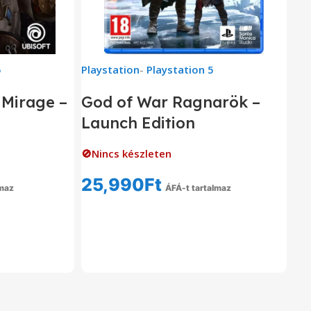
5
Playstation
-
Playstation 5
 Mirage –
God of War Ragnarök –
Launch Edition
🚫Nincs készleten
25,990
Ft
lmaz
ÁFÁ-t tartalmaz
om
Tovább Olvasom