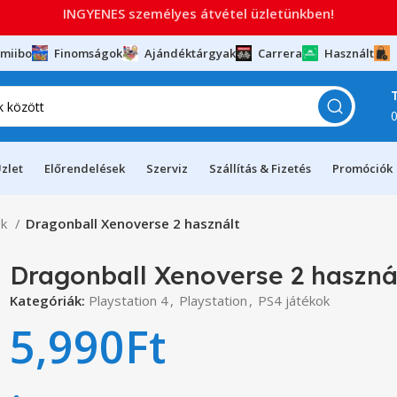
INGYENES személyes átvétel üzletünkben!
miibo
Finomságok
Ajándéktárgyak
Carrera
Használt
zlet
Előrendelések
Szerviz
Szállítás & Fizetés
Promóciók
ok
Dragonball Xenoverse 2 használt
Dragonball Xenoverse 2 haszná
Kategóriák:
Playstation 4
,
Playstation
,
PS4 játékok
5,990
Ft