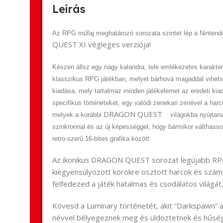
Leírás
Az RPG műfaj meghatározó sorozata szintet lép a Nintend
QUEST XI
végleges verziója!
Készen állsz egy nagy kal
an
dra, tele emlékezetes karakter
klasszikus RPG játékb
an
, melyet bárhová magaddal vihets
kiadása, mely tartalmaz minden játékelemet az eredeti kiad
specifikus történeteket, egy valódi zenekari zenével a harc
D
RAGON QUEST
melyek a korábbi
világokba nyújt
an
szinkronnal és az új képességgel, hogy bármikor válthasson
retro-szerű 16-bites grafika között.
Az ikonikus D
RAGON QUEST
sorozat legújabb RP
kiegyensúlyozott körökre osztott harcok és szám
felfedezed a játék hatalmas és csodálatos világát
Kövesd a Luminary történetét, akit “Darkspawn” a
névvel bélyegeznek meg és üldöztetnek és hűsége