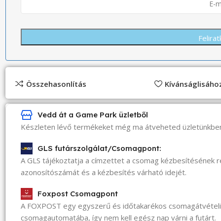
Összehasonlítás
Kívánságlisáh
Vedd át a Game Park üzletből
Készleten lévő termékeket még ma átveheted üzletünkbe
GLS futárszolgálat/Csomagpont:
A GLS tájékoztatja a címzettet a csomag kézbesítésének 
azonosítószámát és a kézbesítés várható idejét.
Foxpost Csomagpont
A FOXPOST egy egyszerű és időtakarékos csomagátvéte
csomagautomatába, így nem kell egész nap várni a futárt.