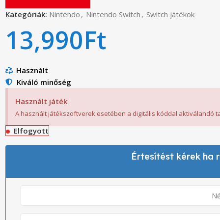
Kategóriák:
Nintendo
,
Nintendo Switch
,
Switch játékok
13,990
Ft
Használt
Kiváló minőség
Használt játék
A használt játékszoftverek esetében a digitális kóddal aktiválandó 
Elfogyott
Értesítést kérek ha