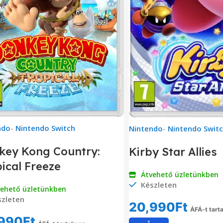
ndo
-
Nintendo Switch
Nintendo
-
Nintendo Swit
key Kong Country:
Kirby Star Allies
ical Freeze
Átvehető üzletünkben
Készleten
vehető üzletünkben
zleten
20,990
Ft
ÁFÁ-t tart
990
Ft
Kosárba Tesz