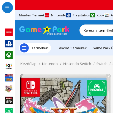
Minden Termék
Nintendo
Playstation
Xbox
A
Termékek
Akciós Termékek
Game Park Ü
Kezdőlap
Nintendo
Nintendo Switch
Switch já