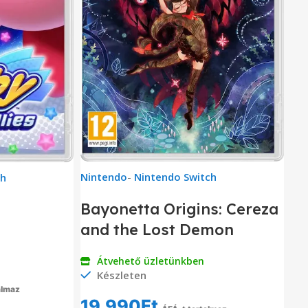
Nintendo
-
Nintendo Switch
ch
Bayonetta Origins: Cereza
and the Lost Demon
Átvehető üzletünkben
Készleten
almaz
19,990
Ft
em