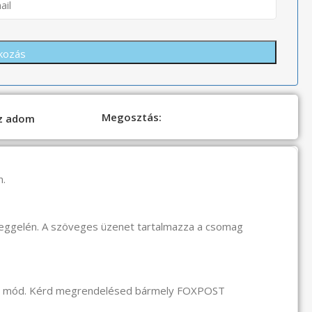
Megosztás:
oz adom
n.
reggelén. A szöveges üzenet tartalmazza a csomag
li mód. Kérd megrendelésed bármely FOXPOST