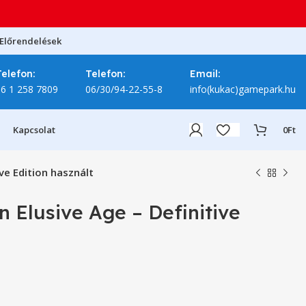
Előrendelések
Telefon:
Telefon:
Email:
06 1 258 7809
06/30/94-22-55-8
info(kukac)gamepark.hu
Kapcsolat
0
Ft
ve Edition használt
 Elusive Age – Definitive