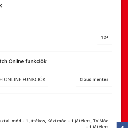
k
12+
ch Online funkciók
H ONLINE FUNKCIÓK
Cloud mentés
sztali mód – 1 játékos
,
Kézi mód – 1 játékos
,
TV Mód
– 1 játékos
Face