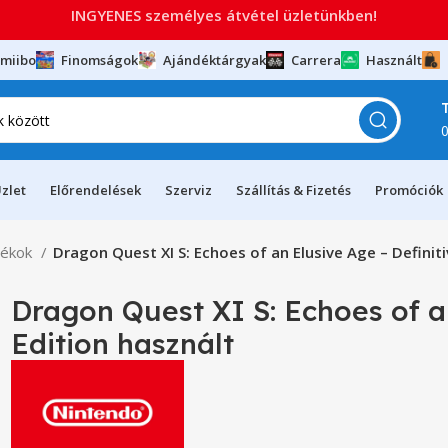
INGYENES személyes átvétel üzletünkben!
miibo
Finomságok
Ajándéktárgyak
Carrera
Használt
zlet
Előrendelések
Szerviz
Szállítás & Fizetés
Promóciók
tékok
Dragon Quest XI S: Echoes of an Elusive Age – Definiti
Dragon Quest XI S: Echoes of an
Edition használt