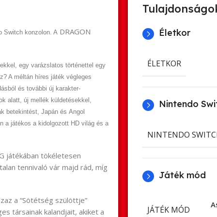
Tulajdonságo
D
RAGON
Életkor
o Switch konzolon. A
ÉLETKOR
ekkel, egy varázslatos történettel egy
z? A mélt
án
híres játék végleges
ásból és további új karakter-
ok alatt, új mellék küldetésekkel,
Nintendo Swit
ak betekintést, Jap
án
és
An
gol
 a játékos a kidolgozott HD világ és a
NINTENDO SWITC
G játékáb
an
tökéletesen
tal
an
tennivaló vár majd rád, míg
Játék mód
.
zaz a “Sötétség szülöttje”
A
JÁTÉK MÓD
s társainak kal
an
djait, akiket a