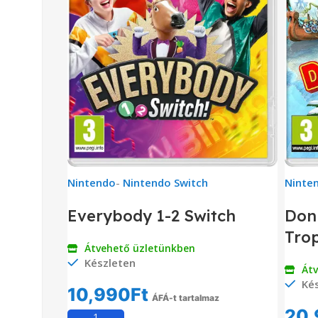
Nintendo
-
Nintendo Switch
Ninte
Everybody 1-2 Switch
Don
Trop
Átvehető üzletünkben
Készleten
Át
Kés
10,990
Ft
ÁFÁ-t tartalmaz
20,
Kosárba Teszem