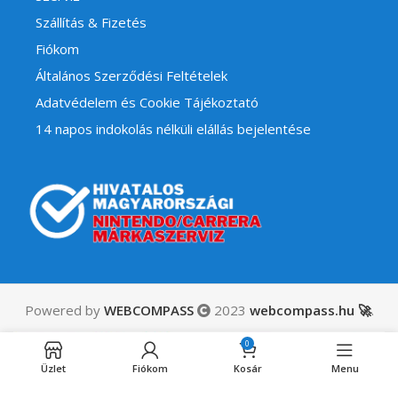
Szállítás & Fizetés
Fiókom
Általános Szerződési Feltételek
Adatvédelem és Cookie Tájékoztató
14 napos indokolás nélküli elállás bejelentése
Powered by
WEBCOMPASS
2023
webcompass.hu 🚀
.
DRAGON
24,490
Ft
BALL:
Készleten
0
ÁFÁ-t
(utánrendelhető)
Sparking!
Üzlet
Fiókom
Kosár
Menu
tartalmaz
ZERO