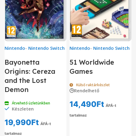
Nintendo
-
Nintendo Switch
Nintendo
-
Nintendo Switch
Bayonetta
51 Worldwide
Origins: Cereza
Games
and the Lost
Külső raktárkészlet
Demon
🕒Rendelhető
14,490
Ft
Átvehető üzletünkben
ÁFÁ-t
Készleten
tartalmaz
19,990
Ft
ÁFÁ-t
tartalmaz