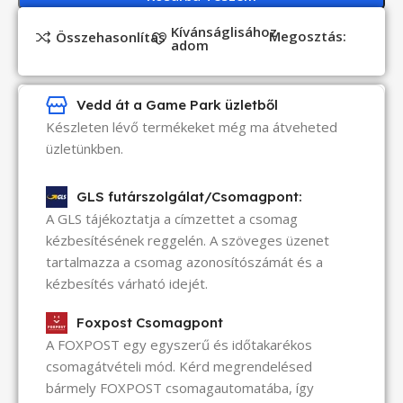
Kívánságlisához
Megosztás:
Összehasonlítás
adom
Vedd át a Game Park üzletből
Készleten lévő termékeket még ma átveheted
üzletünkben.
GLS futárszolgálat/Csomagpont:
A GLS tájékoztatja a címzettet a csomag
kézbesítésének reggelén. A szöveges üzenet
tartalmazza a csomag azonosítószámát és a
kézbesítés várható idejét.
Foxpost Csomagpont
A FOXPOST egy egyszerű és időtakarékos
csomagátvételi mód. Kérd megrendelésed
bármely FOXPOST csomagautomatába, így