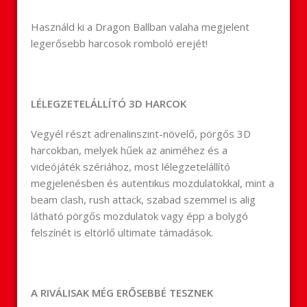
Használd ki a Dragon Ballban valaha megjelent
legerősebb harcosok romboló erejét!
LÉLEGZETELÁLLÍTÓ 3D HARCOK
Vegyél részt adrenalinszint-növelő, pörgős 3D
harcokban, melyek hűek az animéhez és a
videójáték szériához, most lélegzetelállító
megjelenésben és autentikus mozdulatokkal, mint a
beam clash, rush attack, szabad szemmel is alig
látható pörgős mozdulatok vagy épp a bolygó
felszínét is eltörlő ultimate támadások.
A RIVÁLISAK MÉG ERŐSEBBÉ TESZNEK