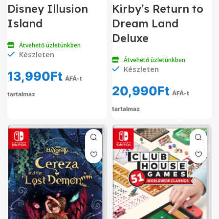
Disney Illusion
Kirby’s Return to
Island
Dream Land
Deluxe
Átvehető üzletünkben
Készleten
Átvehető üzletünkben
Készleten
13,990
Ft
ÁFÁ-t
20,990
Ft
ÁFÁ-t
tartalmaz
tartalmaz