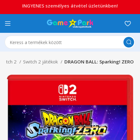
INGYENES személyes átvétel üzletünkben!
Switch 2
Switch 2 játékok
DRAGON BALL: Sparking! ZERO