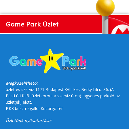
Game Park Üzlet
Megközelíthető:
üzlet és szerviz 1171 Budapest XVII. ker. Berky Lili u. 36. (A
Pesti úti felőli üzletsoron, a szerviz úton) Ingyenes parkoló az
üzlet(ek) előtt.
BKK buszmegálló: Kucorgó tér.
Üzletünk nyitvatartása: