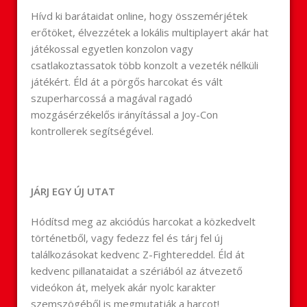
Hívd ki barátaidat online, hogy összemérjétek
erőtöket, élvezzétek a lokális multiplayert akár hat
játékossal egyetlen konzolon vagy
csatlakoztassatok több konzolt a vezeték nélküli
játékért. Éld át a pörgős harcokat és vált
szuperharcossá a magával ragadó
mozgásérzékelős irányítással a Joy-Con
kontrollerek segítségével.
JÁRJ EGY ÚJ UTAT
Hódítsd meg az akciódús harcokat a közkedvelt
történetből, vagy fedezz fel és tárj fel új
találkozásokat kedvenc Z-Fightereddel. Éld át
kedvenc pillanataidat a szériából az átvezető
videókon át, melyek akár nyolc karakter
szemszögéből is megmutatják a harcot!