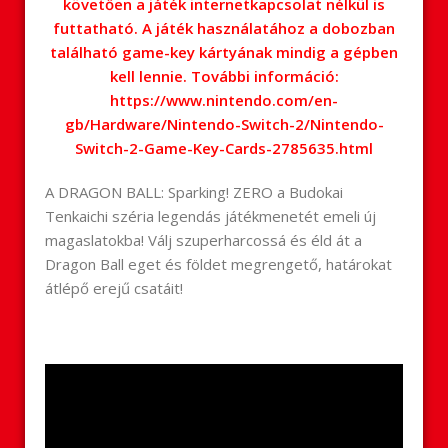
követően a játék internetkapcsolat nélkül is
futtatható. A játék használatához a dobozban
található game-key kártyának mindig a gépben
kell lennie. További információ:
https://www.nintendo.com/en-
gb/Hardware/Nintendo-Switch-2/Nintendo-
Switch-2-Game-Key-Cards-2785635.html
A DRAGON BALL: Sparking! ZERO a Budokai
Tenkaichi széria legendás játékmenetét emeli új
magaslatokba! Válj szuperharcossá és éld át a
Dragon Ball eget és földet megrengető, határokat
átlépő erejű csatáit!