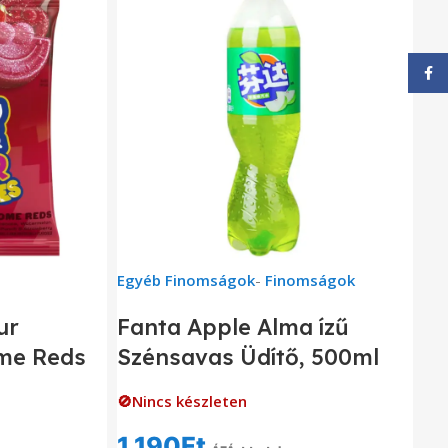
Face
Egyéb Finomságok
-
Finomságok
ur
Fanta Apple Alma ízű
me Reds
Szénsavas Üdítő, 500ml
🚫Nincs készleten
1,190
Ft