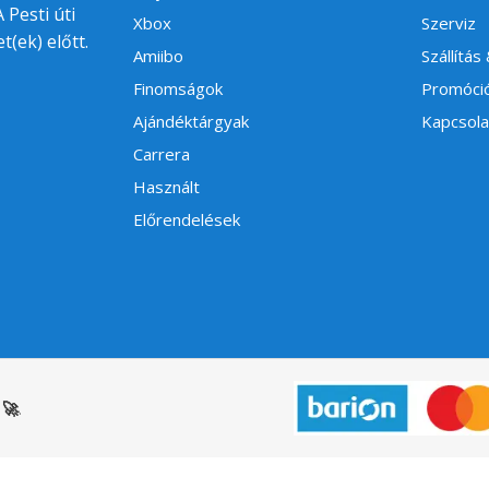
 Pesti úti
Xbox
Szerviz
t(ek) előtt.
Amiibo
Szállítás
Finomságok
Promóci
Ajándéktárgyak
Kapcsola
Carrera
Használt
Előrendelések
🚀
.