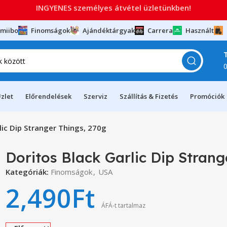
INGYENES személyes átvétel üzletünkben!
miibo
Finomságok
Ajándéktárgyak
Carrera
Használt
zlet
Előrendelések
Szerviz
Szállítás & Fizetés
Promóciók
lic Dip Stranger Things, 270g
Doritos Black Garlic Dip Strang
Kategóriák:
Finomságok
,
USA
2,490
Ft
ÁFÁ-t tartalmaz