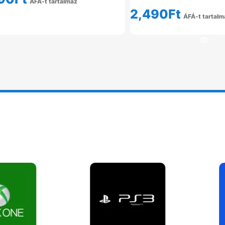
ÁFÁ-t tartalmaz
2,490
Ft
Tovább Olvasom
ÁFÁ-t tartalm
Tovább Olvas