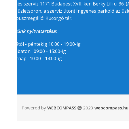
üzlet és szerviz 1171 Budapest XVII. ker. Berky Lili u. 36. (A
felőli üzletsoron, a szerviz úton) Ingyenes parkoló az üzle
BKK buszmegálló: Kucorgó tér.
Üzletünk nyitvatartása:
Hétfőtől - péntekig 10:00 - 19:00-ig
Szombaton : 09:00 - 15:00-ig
Vasárnap : 10:00 - 14:00-ig
Segítségre van
szükséged?
06/1/258-7809
06/30/94-22-55-8
Powered by
WEBCOMPASS
2023
webcompass.hu 
Messenger
Email:
info(kukac)gamepark.hu