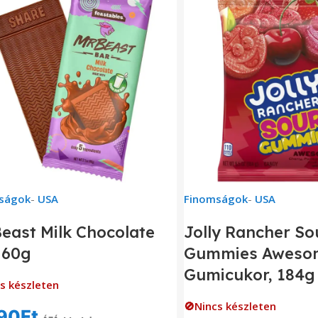
ságok
-
USA
Finomságok
-
USA
east Milk Chocolate
Jolly Rancher So
 60g
Gummies Aweso
Gumicukor, 184g
s készleten
🚫Nincs készleten
90
Ft