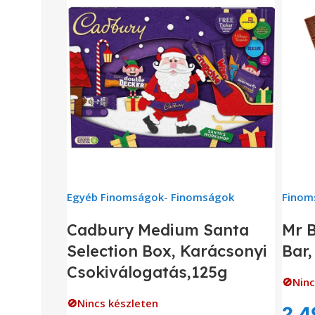
Egyéb Finomságok
-
Finomságok
Finom
Cadbury Medium Santa
Mr B
Selection Box, Karácsonyi
Bar,
Csokiválogatás,125g
🚫Ninc
🚫Nincs készleten
2,4