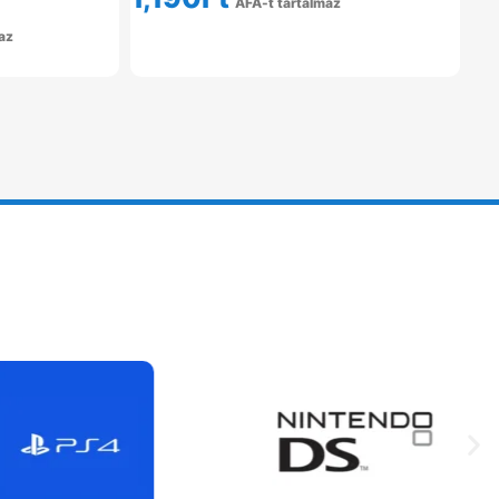
ÁFÁ-t tartalmaz
Tovább Olvasom
az
om