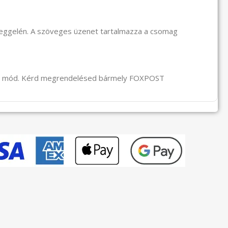
reggelén. A szöveges üzenet tartalmazza a csomag
li mód. Kérd megrendelésed bármely FOXPOST