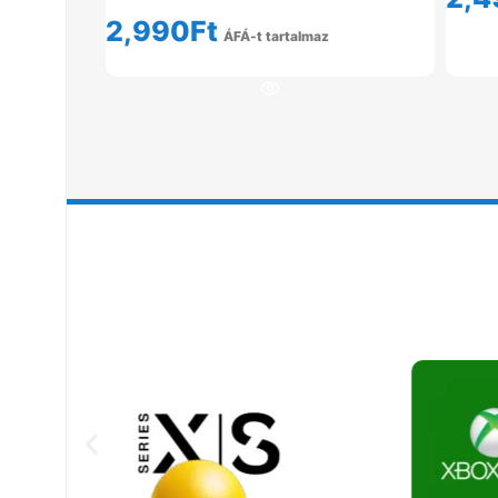
2,990
Ft
ÁFÁ-t tartalmaz
Tovább Olvasom