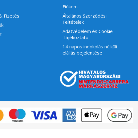
Fiókom
 & Fizetés
Általános Szerződési
Feltételek
ók
Adatvédelem és Cookie
t
Tájékoztató
14 napos indokolás nélküli
elállás bejelentése