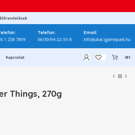
Előrendelések
Telefon:
Telefon:
Email:
06 1 258 7809
06/30/94-22-55-8
info(kukac)gamepark.hu
Kapcsolat
0
Ft
er Things, 270g