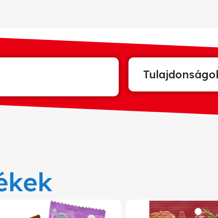
Tulajdonságo
ékek