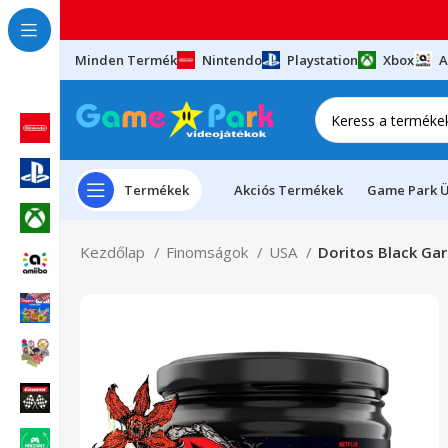
Minden Termék
Nintendo
Playstation
Xbox
A
Termékek
Akciós Termékek
Game Park Ü
Kezdőlap
Finomságok
USA
Doritos Black Gar