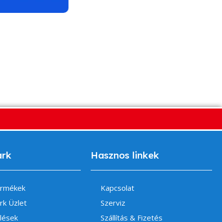
ark
Hasznos linkek
ermékek
Kapcsolat
rk Üzlet
Szerviz
lések
Szállítás & Fizetés