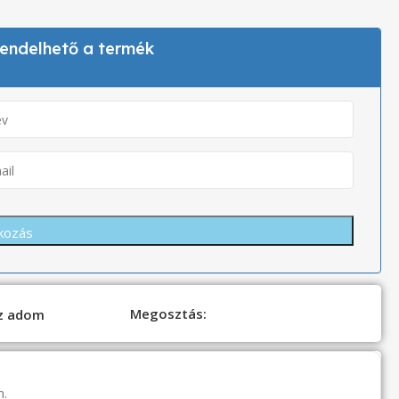
 rendelhető a termék
Megosztás:
oz adom
n.