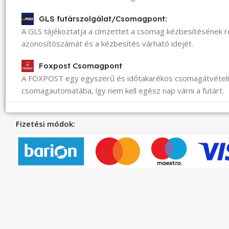
GLS futárszolgálat/Csomagpont:
A GLS tájékoztatja a címzettet a csomag kézbesítésének 
azonosítószámát és a kézbesítés várható idejét.
Foxpost Csomagpont
A FOXPOST egy egyszerű és időtakarékos csomagátvéte
csomagautomatába, így nem kell egész nap várni a futárt.
Fizetési módok: