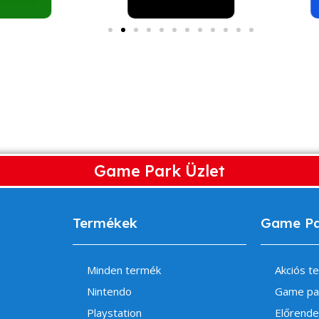
Game Park Üzlet
Termékek
Game P
Minden termék
Akciós t
Nintendo
Game pa
Playstation
Előrende