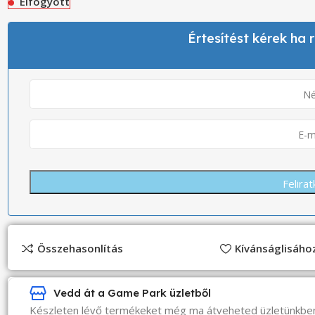
Elfogyott
Értesítést kérek ha
Összehasonlítás
Kívánságlisáh
Vedd át a Game Park üzletből
Készleten lévő termékeket még ma átveheted üzletünkbe