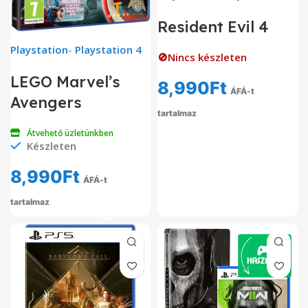
Resident Evil 4
Playstation
-
Playstation 4
🚫Nincs készleten
LEGO Marvel’s
8,990
Ft
ÁFÁ-t
Avengers
tartalmaz
Átvehető üzletünkben
Készleten
8,990
Ft
ÁFÁ-t
tartalmaz