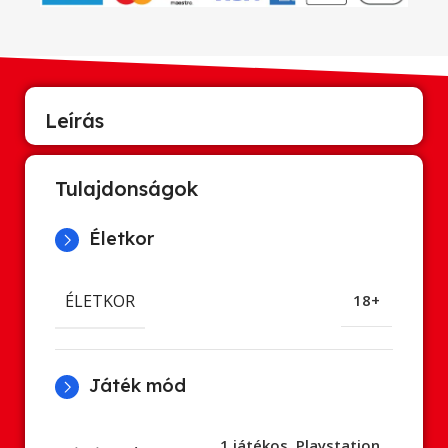
Leírás
Tulajdonságok
Életkor
ÉLETKOR
18+
Játék mód
1 játékos
,
Playstation