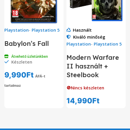
Playstation
-
Playstation 5
Használt
Kiváló minőség
Babylon’s Fall
Playstation
-
Playstation 5
Modern Warfare
Átvehető üzletünkben
Készleten
II használt +
9,990
Ft
Steelbook
ÁFÁ-t
tartalmaz
🚫Nincs készleten
14,990
Ft