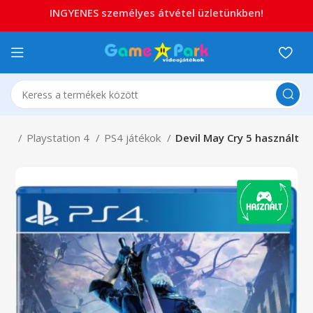
INGYENES személyes átvétel üzletünkben!
ion
Playstation 4
PS4 játékok
Devil May Cry 5 használt