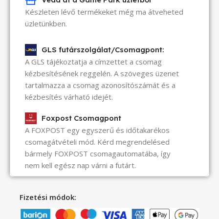
Készleten lévő termékeket még ma átveheted
üzletünkben.
GLS futárszolgálat/Csomagpont:
A GLS tájékoztatja a címzettet a csomag
kézbesítésének reggelén. A szöveges üzenet
tartalmazza a csomag azonosítószámát és a
kézbesítés várható idejét.
Foxpost Csomagpont
A FOXPOST egy egyszerű és időtakarékos
csomagátvételi mód. Kérd megrendelésed
bármely FOXPOST csomagautomatába, így
nem kell egész nap várni a futárt.
Fizetési módok: