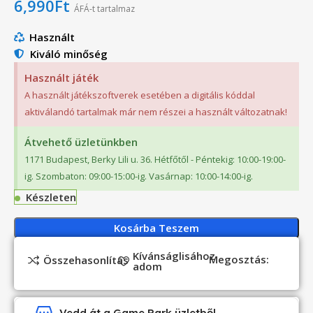
6,990
Ft
ÁFÁ-t tartalmaz
Használt
Kiváló minőség
Használt játék
A használt játékszoftverek esetében a digitális kóddal
aktiválandó tartalmak már nem részei a használt változatnak!
Átvehető üzletünkben
1171 Budapest, Berky Lili u. 36. Hétfőtől - Péntekig: 10:00-19:00-
ig. Szombaton: 09:00-15:00-ig. Vasárnap: 10:00-14:00-ig.
Készleten
Kosárba Teszem
Kívánságlisához
Megosztás:
Összehasonlítás
adom
Vedd át a Game Park üzletből