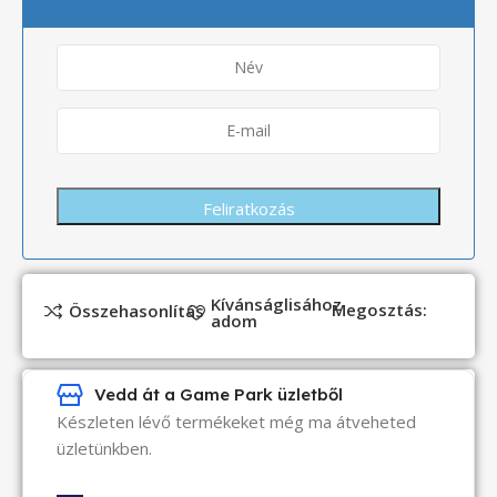
Kívánságlisához
Megosztás:
Összehasonlítás
adom
Vedd át a Game Park üzletből
Készleten lévő termékeket még ma átveheted
üzletünkben.