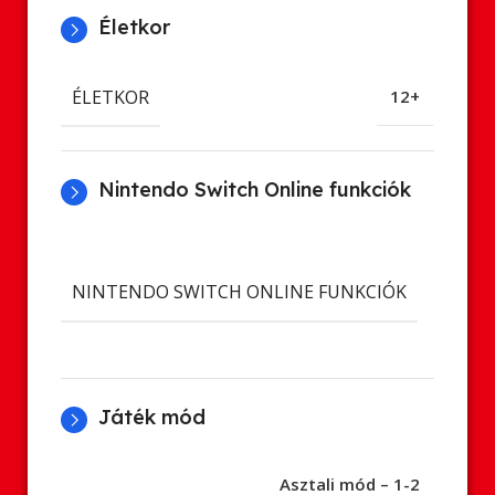
Életkor
ÉLETKOR
12+
Nintendo Switch Online funkciók
Cl
ment
NINTENDO SWITCH ONLINE FUNKCIÓK
Onl
já
Játék mód
Asztali mód – 1-2