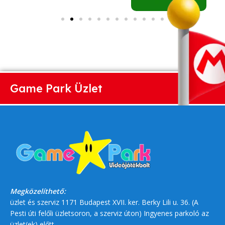
Game Park Üzlet
Megközelíthető:
üzlet és szerviz 1171 Budapest XVII. ker. Berky Lili u. 36. (A
Pesti úti felőli üzletsoron, a szerviz úton) Ingyenes parkoló az
üzlet(ek) előtt.