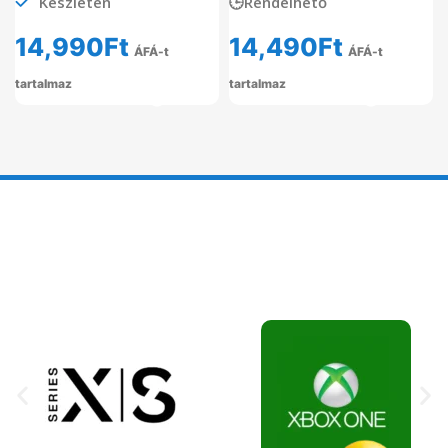
Készleten
🕒Rendelhető
14,990
Ft
14,490
Ft
ÁFÁ-t
ÁFÁ-t
tartalmaz
tartalmaz