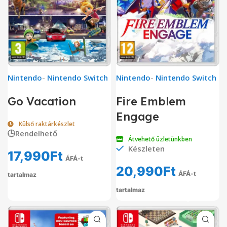
Nintendo
-
Nintendo Switch
Nintendo
-
Nintendo Switch
Fire Emblem
Go Vacation
Engage
Külső raktárkészlet
🕒Rendelhető
Átvehető üzletünkben
Készleten
17,990
Ft
ÁFÁ-t
20,990
Ft
ÁFÁ-t
tartalmaz
tartalmaz