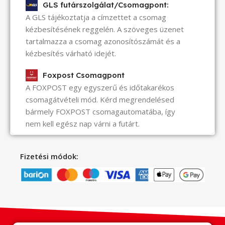
GLS futárszolgálat/Csomagpont:
A GLS tájékoztatja a címzettet a csomag
kézbesítésének reggelén. A szöveges üzenet
tartalmazza a csomag azonosítószámát és a
kézbesítés várható idejét.
Foxpost Csomagpont
A FOXPOST egy egyszerű és időtakarékos
csomagátvételi mód. Kérd megrendelésed
bármely FOXPOST csomagautomatába, így
nem kell egész nap várni a futárt.
Fizetési módok: