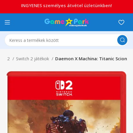
INGYENES személyes átvétel üzletünkben!
tch 2
Switch 2 játékok
Daemon X Machina: Titanic Scion