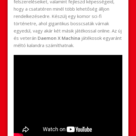
felszereléseiket, valamint fejleszd képességeid,
hogy a csatatéren minél több lehetőség álljon
rendelkezésedre. Készülj egy komor sci-fi
történetre, ahol gigantikus bosscsaták várnak
egyedül, vagy akár két másik játékossal online. Az új
és veterán
Daemon X Machina
játékosok egyaránt
méltó kalandra számíthatnak.