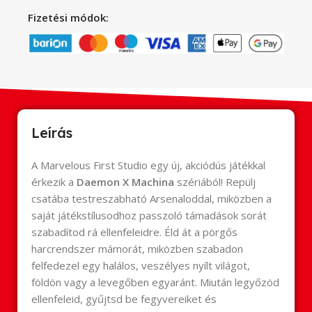
Fizetési módok:
Leírás
A Marvelous First Studio egy új, akciódús játékkal
érkezik a
Daemon X Machina
szériából! Repülj
csatába testreszabható Arsenaloddal, miközben a
saját játékstílusodhoz passzoló támadások sorát
szabadítod rá ellenfeleidre. Éld át a pörgős
harcrendszer mámorát, miközben szabadon
felfedezel egy halálos, veszélyes nyílt világot,
földön vagy a levegőben egyaránt. Miután legyőzöd
ellenfeleid, gyűjtsd be fegyvereiket és