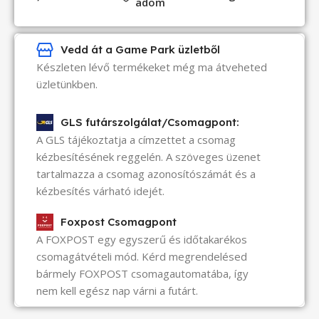
adom
Vedd át a Game Park üzletből
Készleten lévő termékeket még ma átveheted
üzletünkben.
GLS futárszolgálat/Csomagpont:
A GLS tájékoztatja a címzettet a csomag
kézbesítésének reggelén. A szöveges üzenet
tartalmazza a csomag azonosítószámát és a
kézbesítés várható idejét.
Foxpost Csomagpont
A FOXPOST egy egyszerű és időtakarékos
csomagátvételi mód. Kérd megrendelésed
bármely FOXPOST csomagautomatába, így
nem kell egész nap várni a futárt.