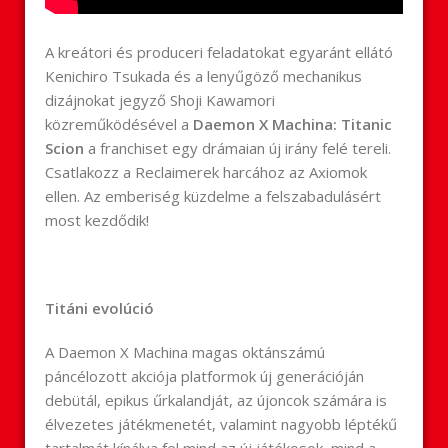
A kreátori és produceri feladatokat egyaránt ellátó
Kenichiro Tsukada és a lenyűgöző mechanikus
dizájnokat jegyző Shoji Kawamori
közreműködésével a
Daemon X Machina: Titanic
Scion
a franchiset egy drámaian új irány felé tereli.
Csatlakozz a Reclaimerek harcához az Axiomok
ellen. Az emberiség küzdelme a felszabadulásért
most kezdődik!
Titáni evolúció
A Daemon X Machina magas oktánszámú
páncélozott akciója platformok új generációján
debütál, epikus űrkalandját, az újoncok számára is
élvezetes játékmenetét, valamint nagyobb léptékű