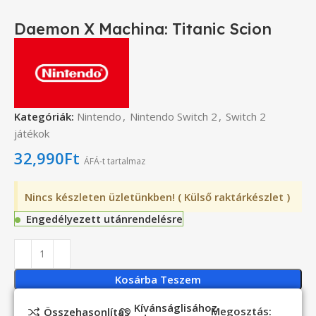
Daemon X Machina: Titanic Scion
Kategóriák:
Nintendo
,
Nintendo Switch 2
,
Switch 2
játékok
32,990
Ft
ÁFÁ-t tartalmaz
Nincs készleten üzletünkben! ( Külső raktárkészlet )
Engedélyezett utánrendelésre
Kosárba Teszem
Kívánságlisához
Megosztás:
Összehasonlítás