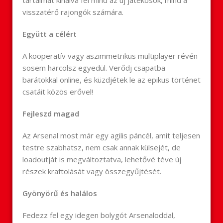
tartalmát kínálva fel mind az új játékosok, mind a
visszatérő rajongók számára.
Együtt a célért
A kooperatív vagy aszimmetrikus multiplayer révén
sosem harcolsz egyedül. Verődj csapatba
barátokkal online, és küzdjétek le az epikus történet
csatáit közös erővel!
Fejleszd magad
Az Arsenal most már egy agilis páncél, amit teljesen
testre szabhatsz, nem csak annak külsejét, de
loadoutját is megváltoztatva, lehetővé téve új
részek kraftolását vagy összegyűjtését.
Gyönyörű és halálos
Fedezz fel egy idegen bolygót Arsenaloddal,