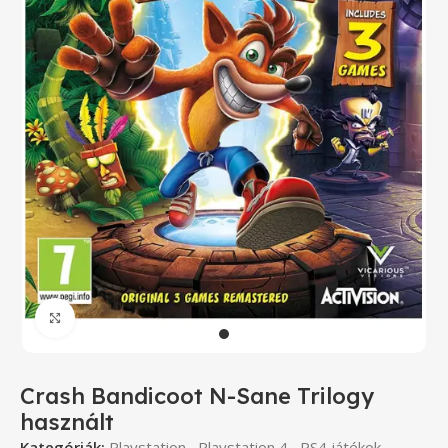
Click to enlarge
Crash Bandicoot N-Sane Trilogy
használt
Kategóriák:
Playstation
,
Playstation 4
,
PS4 játékok