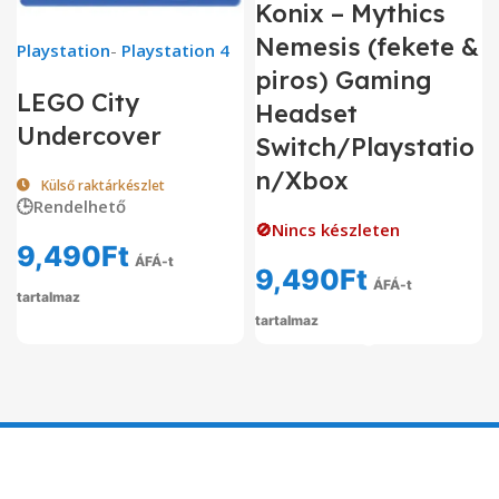
Konix – Mythics
Nemesis (fekete &
Playstation
-
Playstation 4
piros) Gaming
LEGO City
Headset
Undercover
Switch/Playstatio
n/Xbox
Külső raktárkészlet
🕒Rendelhető
🚫Nincs készleten
9,490
Ft
ÁFÁ-t
9,490
Ft
ÁFÁ-t
tartalmaz
tartalmaz