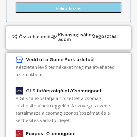
Kívánságlisához
Megosztás:
Összehasonlítás
adom
Vedd át a Game Park üzletből
Készleten lévő termékeket még ma átveheted
üzletünkben.
GLS futárszolgálat/Csomagpont:
A GLS tájékoztatja a címzettet a csomag
kézbesítésének reggelén. A szöveges üzenet
tartalmazza a csomag azonosítószámát és a
kézbesítés várható idejét.
Foxpost Csomagpont