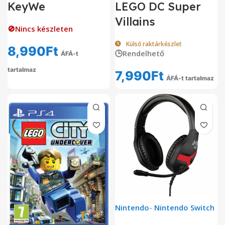
KeyWe
LEGO DC Super
Villains
🚫Nincs készleten
Külső raktárkészlet
8,990
Ft
🕒Rendelhető
ÁFÁ-t
tartalmaz
7,990
Ft
ÁFÁ-t tartalmaz
Nintendo
-
Nintendo Switch