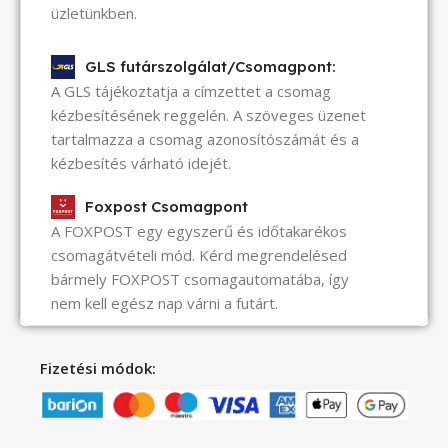
üzletünkben.
GLS futárszolgálat/Csomagpont:
A GLS tájékoztatja a címzettet a csomag
kézbesítésének reggelén. A szöveges üzenet
tartalmazza a csomag azonosítószámát és a
kézbesítés várható idejét.
Foxpost Csomagpont
A FOXPOST egy egyszerű és időtakarékos
csomagátvételi mód. Kérd megrendelésed
bármely FOXPOST csomagautomatába, így
nem kell egész nap várni a futárt.
Fizetési módok: