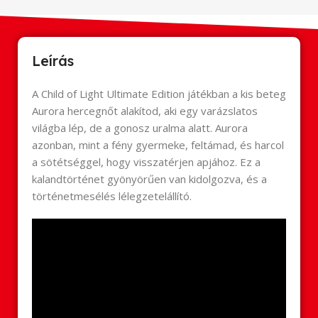
Leírás
A Child of Light Ultimate Edition játékban a kis beteg
Aurora hercegnőt alakítod, aki egy varázslatos
világba lép, de a gonosz uralma alatt. Aurora
azonban, mint a fény gyermeke, feltámad, és harcol
a sötétséggel, hogy visszatérjen apjához. Ez a
kalandtörténet gyönyörűen van kidolgozva, és a
történetmesélés lélegzetelállító.