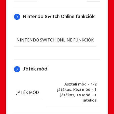
Nintendo Switch Online funkciók
Cl
ment
NINTENDO SWITCH ONLINE FUNKCIÓK
Onl
já
Játék mód
Asztali mód – 1-2
játékos
,
Kézi mód – 1
JÁTÉK MÓD
játékos
,
TV Mód – 1
játékos