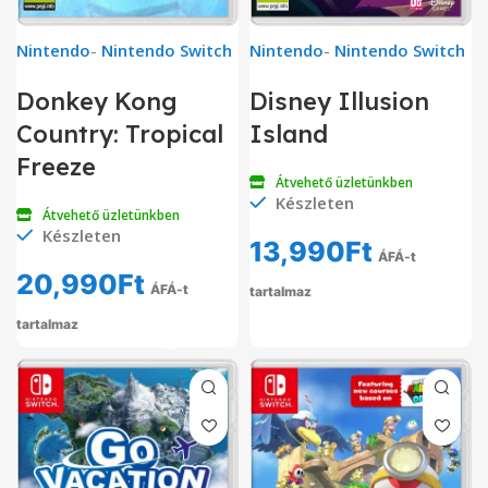
Nintendo
-
Nintendo Switch
Nintendo
-
Nintendo Switch
Donkey Kong
Disney Illusion
Country: Tropical
Island
Freeze
Átvehető üzletünkben
Készleten
Átvehető üzletünkben
Készleten
13,990
Ft
ÁFÁ-t
20,990
Ft
ÁFÁ-t
tartalmaz
tartalmaz