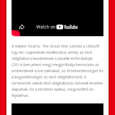
A Valiant Hearts: The Great War szintén a Ubisoft
egy kis csapatának műalkotása, amely az első
világháború kezdetének századik évfordulóján
(2014-ben jelent meg) megpróbálja bemutatni az
embereknek a borzalmakat, az értelmetlenséget és
a kegyetlenséget az első világháborúról. A
történetek valódi első világháborús katonák levelein
alapulnak, és a történet epikus, megrendítő és
fájdalmas.