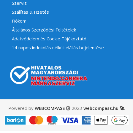
Szerviz
Szállítás & Fizetés
Fiókom
Általános Szerződési Feltételek
Adatvédelem és Cookie Tájékoztató
14 napos indokolás nélküli elállás bejelentése
Powered by
WEBCOMPASS
2023
webcompass.hu 🚀
.