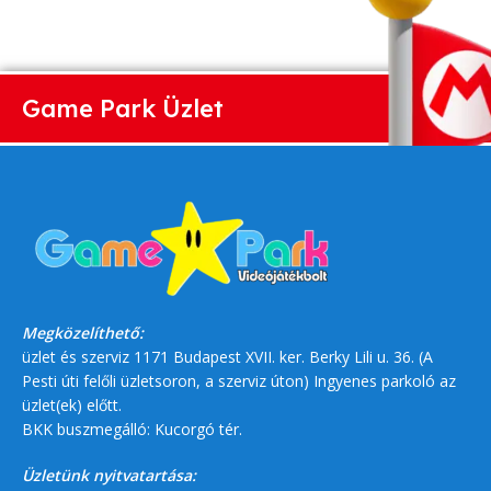
Game Park Üzlet
Megközelíthető:
üzlet és szerviz 1171 Budapest XVII. ker. Berky Lili u. 36. (A
Pesti úti felőli üzletsoron, a szerviz úton) Ingyenes parkoló az
üzlet(ek) előtt.
BKK buszmegálló: Kucorgó tér.
Üzletünk nyitvatartása: