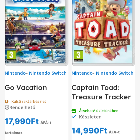
Nintendo
-
Nintendo Switch
Nintendo
-
Nintendo Switch
Go Vacation
Captain Toad:
Treasure Tracker
Külső raktárkészlet
🕒Rendelhető
Átvehető üzletünkben
Készleten
17,990
Ft
ÁFÁ-t
14,990
Ft
ÁFÁ-t
tartalmaz