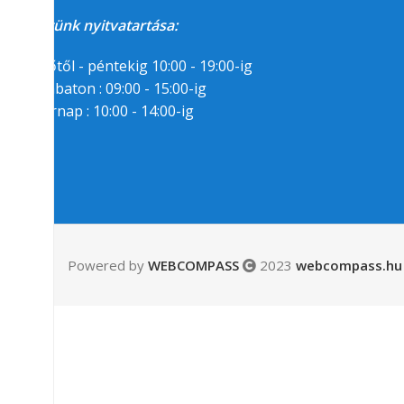
Üzletünk nyitvatartása:
Hétfőtől - péntekig 10:00 - 19:00-ig
Szombaton : 09:00 - 15:00-ig
Vasárnap : 10:00 - 14:00-ig
Segítségre van
szükséged?
06/1/258-7809
06/30/94-22-55-8
Powered by
WEBCOMPASS
2023
webcompass.hu 
Messenger
Email:
info(kukac)gamepark.hu
Kövess minket