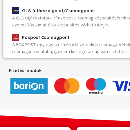
GLS futárszolgálat/Csomagpont:
A GLS tájékoztatja a címzettet a csomag kézbesítésének 
azonosítószámát és a kézbesítés várható idejét.
Foxpost Csomagpont
A FOXPOST egy egyszerű és időtakarékos csomagátvéte
csomagautomatába, így nem kell egész nap várni a futárt.
Fizetési módok: