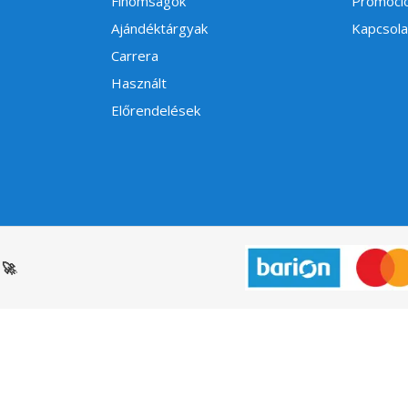
Finomságok
Promóci
Ajándéktárgyak
Kapcsola
Carrera
Használt
Előrendelések
🚀
.