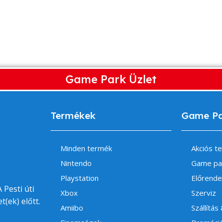
Game Park Üzlet
Termékek
Game P
Minden termék
Akciós t
Nintendo
Game pa
Playstation
Előrende
 Pesti úti
Xbox
Szerviz
t(ek) előtt.
Amiibo
Szállítás