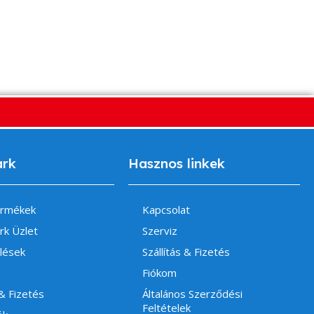
ark
Hasznos linkek
ermékek
Kapcsolat
rk Üzlet
Szerviz
lések
Szállítás & Fizetés
Fiókom
 & Fizetés
Általános Szerződési
Feltételek