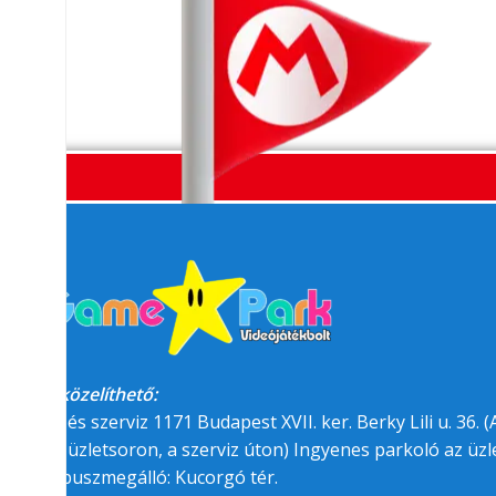
Megközelíthető:
üzlet és szerviz 1171 Budapest XVII. ker. Berky Lili u. 36. (A
felőli üzletsoron, a szerviz úton) Ingyenes parkoló az üzle
BKK buszmegálló: Kucorgó tér.