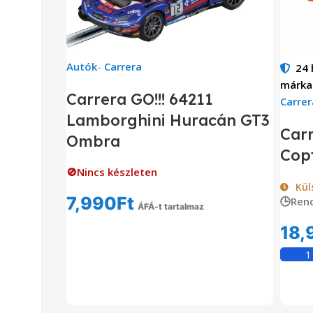
Autók
-
Carrera
24
márka
Carrera GO!!! 64211
Carrer
Lamborghini Huracán GT3
Car
Ombra
Copt
🚫Nincs készleten
Kül
7,990
Ft
🕒Ren
ÁFÁ-t tartalmaz
Tovább Olvasom
18,