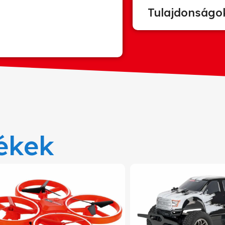
Tulajdonságo
ékek