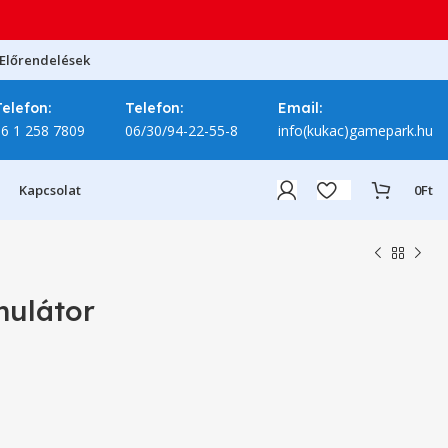
Előrendelések
Telefon:
Telefon:
Email:
06 1 258 7809
06/30/94-22-55-8
info(kukac)gamepark.hu
Kapcsolat
0
Ft
mulátor