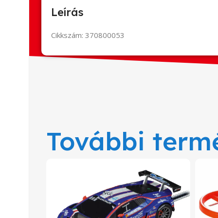
Leírás
Cikkszám: 370800053
További term