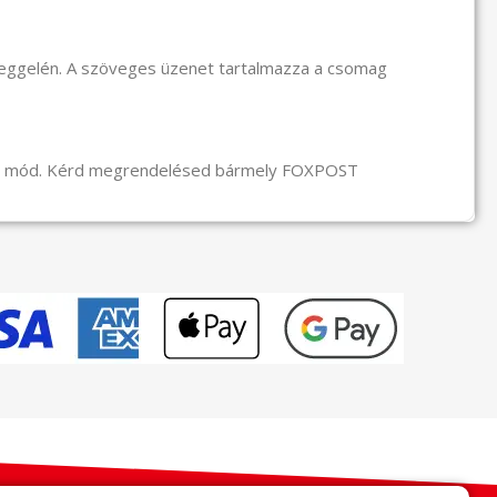
reggelén. A szöveges üzenet tartalmazza a csomag
li mód. Kérd megrendelésed bármely FOXPOST