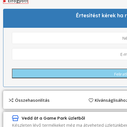
Elfogyott
Értesítést kérek ha
Összehasonlítás
Kívánságlisáh
Vedd át a Game Park üzletből
Készleten lévő termékeket még ma átveheted üzletünkbe