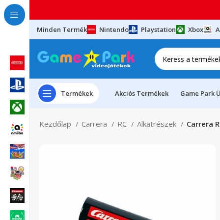
Minden Termék
Nintendo
Playstation
Xbox
A
Termékek
Akciós Termékek
Game Park Ü
Kezdőlap
Carrera
RC
Alkatrészek
Carrera 