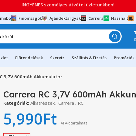
INGYENES személyes átvétel üzletünkben!
miibo
Finomságok
Ajándéktárgyak
Carrera
Használt
zlet
Előrendelések
Szerviz
Szállítás & Fizetés
Promóciók
RC 3,7V 600mAh Akkumulátor
Carrera RC 3,7V 600mAh Akku
Kategóriák:
Alkatrészek
,
Carrera
,
RC
5,990
Ft
ÁFÁ-t tartalmaz