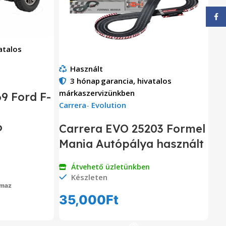
Face
atalos
Használt
3 hónap
garancia, hivatalos
márkaszervizünkben
9 Ford F-
Carrera
-
Evolution
ó
Carrera EVO 25203 Formel
Mania Autópálya használt
Átvehető üzletünkben
Készleten
lmaz
35,000
Ft
em
Kosárba Teszem