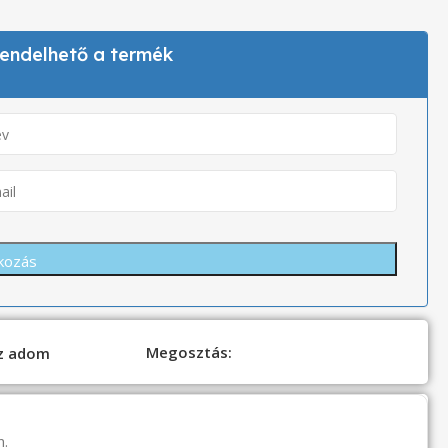
 rendelhető a termék
Megosztás:
oz adom
n.