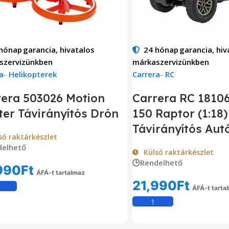
 hónap
garancia, hivatalos
24 hónap
garancia, hiv
szervizünkben
márkaszervizünkben
a
-
Helikopterek
Carrera
-
RC
rera 503026 Motion
Carrera RC 18106
er Távirányítós Drón
150 Raptor (1:18)
Távirányítós Aut
ső raktárkészlet
delhető
Külső raktárkészlet
🕒Rendelhető
990
Ft
ÁFÁ-t tartalmaz
21,990
Ft
Kosárba Teszem
ÁFÁ-t tarta
Kosárba Tesz