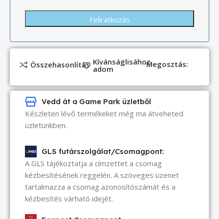
Kívánságlisához
Megosztás:
Összehasonlítás
adom
Vedd át a Game Park üzletből
Készleten lévő termékeket még ma átveheted
üzletünkben.
GLS futárszolgálat/Csomagpont:
A GLS tájékoztatja a címzettet a csomag
kézbesítésének reggelén. A szöveges üzenet
tartalmazza a csomag azonosítószámát és a
kézbesítés várható idejét.