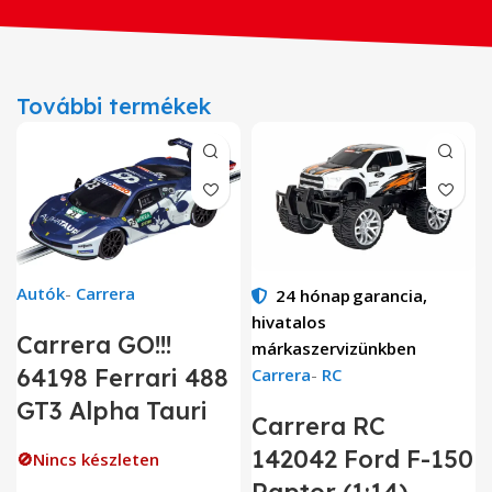
További termékek
Autók
-
Carrera
24 hónap
garancia,
hivatalos
Carrera GO!!!
márkaszervizünkben
64198 Ferrari 488
Carrera
-
RC
GT3 Alpha Tauri
Carrera RC
142042 Ford F-150
🚫Nincs készleten
Raptor (1:14)