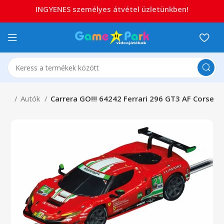
INGYENES személyes átvétel üzletünkben!
O!!!
Autók
Carrera GO!!! 64242 Ferrari 296 GT3 AF Corse