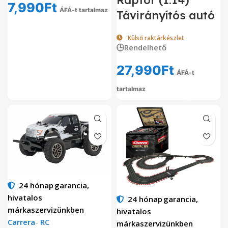
7,990
Ft
ÁFÁ-t tartalmaz
Távirányítós autó
Külső raktárkészlet
🕒Rendelhető
27,990
Ft
ÁFÁ-t
tartalmaz
24 hónap
garancia,
hivatalos
24 hónap
garancia,
márkaszervizünkben
hivatalos
Carrera
-
RC
márkaszervizünkben