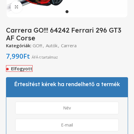
Click to enlarge
Carrera GO!!! 64242 Ferrari 296 GT3
AF Corse
Kategóriák:
GO!!!
,
Autók
,
Carrera
7,990
Ft
ÁFÁ-t tartalmaz
Elfogyott
Értesítést kérek ha rendelhető a termék