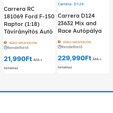
Carrera
-
D124
Carrera RC
Carrera D124
181069 Ford F-150
23632 Mix and
Raptor (1:18)
Race Autópálya
Távirányítós Autó
Külső raktárkészlet
Külső raktárkészlet
🕒Rendelhető
🕒Rendelhető
229,990
Ft
21,990
Ft
ÁFÁ-t
ÁFÁ-t
tartalmaz
tartalmaz