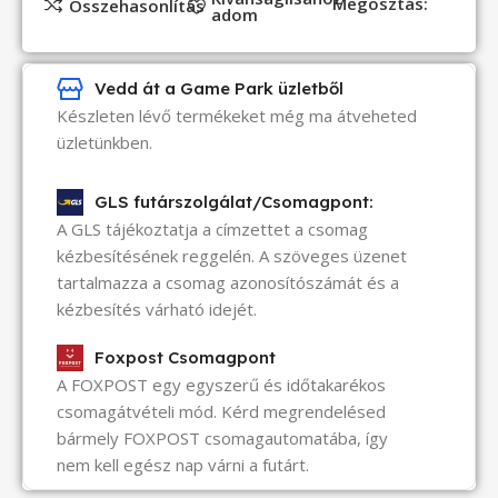
Megosztás:
Összehasonlítás
adom
Vedd át a Game Park üzletből
Készleten lévő termékeket még ma átveheted
üzletünkben.
GLS futárszolgálat/Csomagpont:
A GLS tájékoztatja a címzettet a csomag
kézbesítésének reggelén. A szöveges üzenet
tartalmazza a csomag azonosítószámát és a
kézbesítés várható idejét.
Foxpost Csomagpont
A FOXPOST egy egyszerű és időtakarékos
csomagátvételi mód. Kérd megrendelésed
bármely FOXPOST csomagautomatába, így
nem kell egész nap várni a futárt.