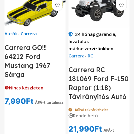
Autók
-
Carrera
24 hónap
garancia,
hivatalos
Carrera GO!!!
márkaszervizünkben
64212 Ford
Carrera
-
RC
Mustang 1967
Carrera RC
Sárga
181069 Ford F-150
Raptor (1:18)
🚫Nincs készleten
Távirányítós Autó
7,990
Ft
ÁFÁ-t tartalmaz
Külső raktárkészlet
🕒Rendelhető
21,990
Ft
ÁFÁ-t