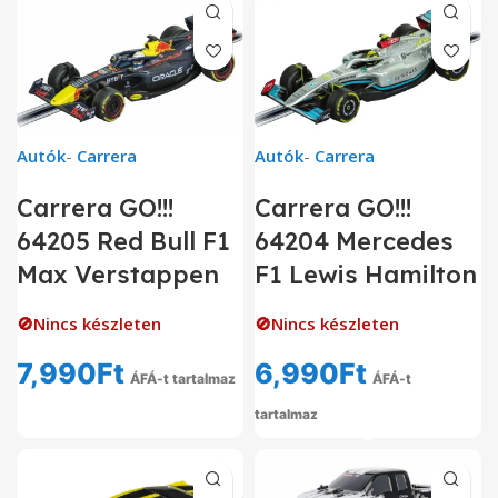
Autók
-
Carrera
Autók
-
Carrera
Carrera GO!!!
Carrera GO!!!
64205 Red Bull F1
64204 Mercedes
Max Verstappen
F1 Lewis Hamilton
🚫Nincs készleten
🚫Nincs készleten
7,990
Ft
6,990
Ft
ÁFÁ-t tartalmaz
ÁFÁ-t
tartalmaz