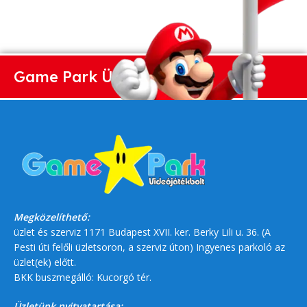
Game Park Üzlet
Megközelíthető:
üzlet és szerviz 1171 Budapest XVII. ker. Berky Lili u. 36. (A
Pesti úti felőli üzletsoron, a szerviz úton) Ingyenes parkoló az
üzlet(ek) előtt.
BKK buszmegálló: Kucorgó tér.
Üzletünk nyitvatartása: