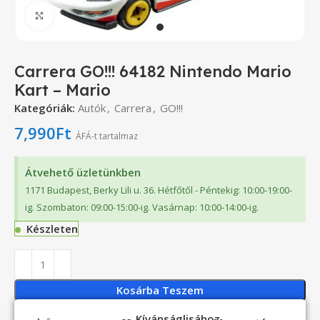
Click to enlarge
Carrera GO!!! 64182 Nintendo Mario
Kart – Mario
Kategóriák:
Autók
,
Carrera
,
GO!!!
7,990
Ft
ÁFÁ-t tartalmaz
Átvehető üzletünkben
1171 Budapest, Berky Lili u. 36. Hétfőtől - Péntekig: 10:00-19:00-
ig. Szombaton: 09:00-15:00-ig. Vasárnap: 10:00-14:00-ig.
Készleten
Kosárba Teszem
Kívánságlisához