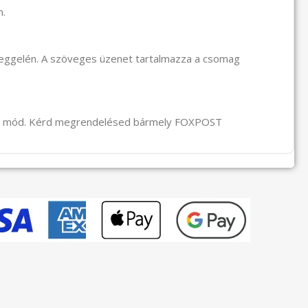
n.
reggelén. A szöveges üzenet tartalmazza a csomag
li mód. Kérd megrendelésed bármely FOXPOST