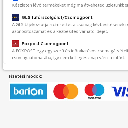
Készleten lévő termékeket még ma átveheted üzletünkbe
GLS futárszolgálat/Csomagpont:
A GLS tájékoztatja a címzettet a csomag kézbesítésének 
azonosítószámát és a kézbesítés várható idejét.
Foxpost Csomagpont
A FOXPOST egy egyszerű és időtakarékos csomagátvéte
csomagautomatába, így nem kell egész nap várni a futárt.
Fizetési módok: