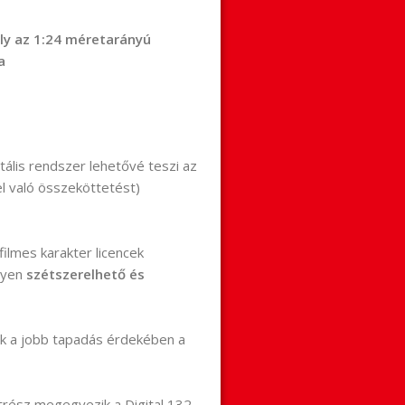
ly az 1:24 méretarányú
a
itális rendszer lehetővé teszi az
pel való összeköttetést)
ilmes karakter licencek
nyen
szétszerelhető és
ik a jobb tapadás érdekében a
atrész megegyezik a Digital 132