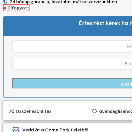
24 hónap
garancia, hivatalos márkaszervizünkben
Elfogyott
Értesítést kérek ha
Összehasonlítás
Kívánságlisáh
Vedd át a Game Park üzletből