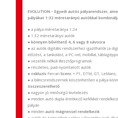
EVOLUTION – Egyedi autós pályarendszer, ame
pályákat 1:32 méretarányú autókkal kombinálj
● a pálya méretaránya 1:24
● 1:32 méretarányú autók
●
könnyen bővíthető 4, 6 vagy 8 sávosra
● az autók digitális rendszerhez igazíthatók (a dig
előzést, a tankolást, a PC-vel, mobillal, táblagép
● vezeték nélküli illesztőprogramok
● részletes, pad-nyomtatott autók
● e
xkluzív
Ferrari
licenc
+ F1, DTM, GT, LeMans, f
● a bilincsrendszernek köszönhetően a pálya kön
összeszerelhető
● nagyon jó minőségű kivitelezés
● minden autó dupla érintkező kefékkel rendelkez
pályán
● minden
autó mágnessel rendelkezik
● autók és tartozékok széles választéka (sok alk