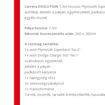
Carrera EVOLUTION
7,5m hosszú, Plymouth Supe
autókkal, átkelés a pályán, egyenesekkel, padkázo
egyéb részek.
Pálya hossza
:
7,5m
Méretek összeszerelés után
:
260 x 260cm
A csomag tartalma
:
1x autó Plymouth Superbird “No.2”
1x autó Dodge Charge 500 “No.1”
szabványos egyenesek
átkelés a pályán
padkázott kanyarok
1x tápegység rész
2x sebességszabályozó
1x transzformátor
Tartók, vezetők, tartalék érintkezőkefék, használa