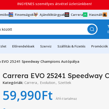
INGYENES személyes átvétel üzletünkben!
miibo
Finomságok
Ajándéktárgyak
Carrera
Használt
zlet
Előrendelések
Szerviz
Szállítás & Fizetés
Promóciók
a EVO 25241 Speedway Champions Autópálya
Carrera EVO 25241 Speedway 
Kategóriák:
Carrera
,
Evolution
,
Szettek
59,990
Ft
ÁFÁ-t tartalmaz