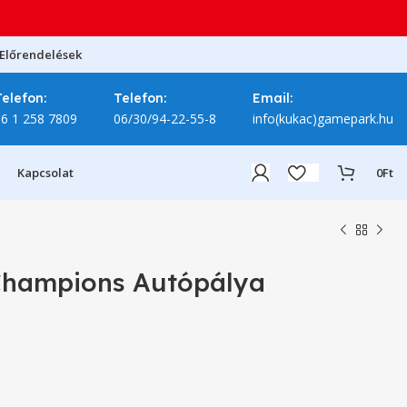
Előrendelések
Telefon:
Telefon:
Email:
06 1 258 7809
06/30/94-22-55-8
info(kukac)gamepark.hu
Kapcsolat
0
Ft
Champions Autópálya