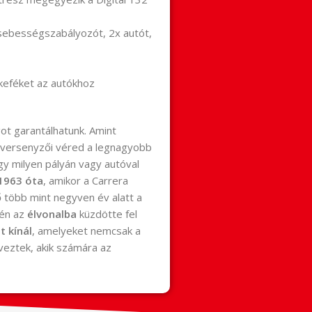
sebességszabályozót, 2x autót,
gkeféket az autókhoz
n
ot garantálhatunk. Amint
a versenyzői véred a legnagyobb
gy milyen pályán vagy autóval
1963 óta
, amikor a Carrera
ő több mint negyven év alatt a
rén az
élvonalba
küzdötte fel
 kínál
, amelyeket nemcsak a
veztek, akik számára az