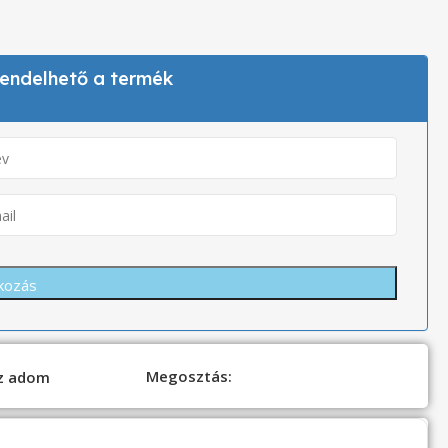
 rendelhető a termék
Megosztás:
oz adom