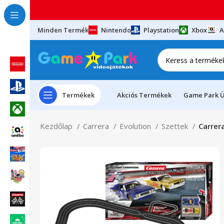
Minden Termék
Nintendo
Playstation
Xbox
A
Termékek
Akciós Termékek
Game Park Ü
Kezdőlap
Carrera
Evolution
Szettek
Carrer