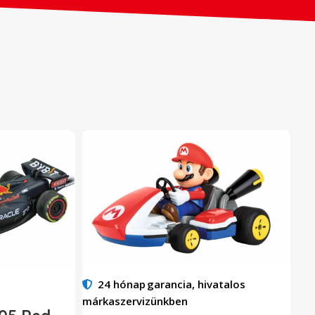
24 hónap
garancia, hivatalos
márkaszervizünkben