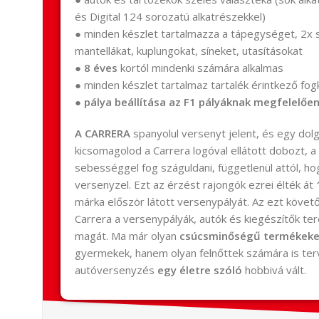
és Digital 124 sorozatú alkatrészekkel)
● minden készlet tartalmazza a tápegységet, 2x 
mantellákat, kuplungokat, síneket, utasításokat
●
8 éves
kortól mindenki számára alkalmas
● minden készlet tartalmaz tartalék érintkező fo
●
pálya beállítása az F1 pályáknak megfelelőe
A CARRERA
spanyolul versenyt jelent, és egy dolg
kicsomagolod a Carrera logóval ellátott dobozt, 
sebességgel fog száguldani, függetlenül attól, ho
versenyzel. Ezt az érzést rajongók ezrei élték át
márka először látott versenypályát. Az ezt követ
Carrera a versenypályák, autók és kiegészítők te
magát. Ma már olyan
csúcsminőségű termékeket
gyermekek, hanem olyan felnőttek számára is ter
autóversenyzés
egy életre szóló
hobbivá vált.