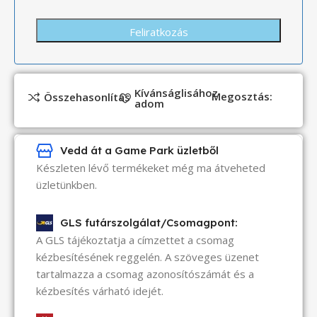
Kívánságlisához
Megosztás:
Összehasonlítás
adom
Vedd át a Game Park üzletből
Készleten lévő termékeket még ma átveheted
üzletünkben.
GLS futárszolgálat/Csomagpont:
A GLS tájékoztatja a címzettet a csomag
kézbesítésének reggelén. A szöveges üzenet
tartalmazza a csomag azonosítószámát és a
kézbesítés várható idejét.