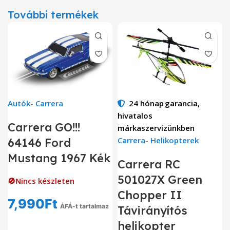
További termékek
Autók
-
Carrera
24 hónap
garancia,
hivatalos
Carrera GO!!!
márkaszervizünkben
Carrera
-
Helikopterek
64146 Ford
Mustang 1967 Kék
Carrera RC
501027X Green
🚫Nincs készleten
Chopper II
7,990
Ft
ÁFÁ-t tartalmaz
Távirányítós
helikopter