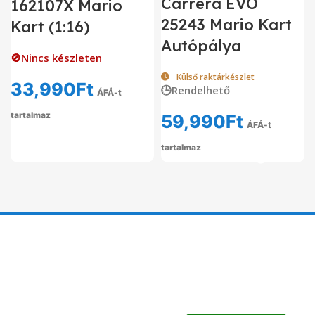
Carrera EVO
162107X Mario
25243 Mario Kart
Kart (1:16)
Autópálya
🚫Nincs készleten
Külső raktárkészlet
33,990
Ft
🕒Rendelhető
ÁFÁ-t
tartalmaz
59,990
Ft
ÁFÁ-t
tartalmaz