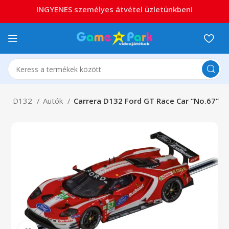
INGYENES személyes átvétel üzletünkben!
a
D132
Autók
Carrera D132 Ford GT Race Car “No.67”