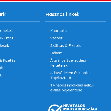
ark
Hasznos linkek
ermékek
Kapcsolat
rk Üzlet
Szerviz
lések
Szállítás & Fizetés
Fiókom
 & Fizetés
Általános Szerződési
Feltételek
ók
Adatvédelem és Cookie
t
Tájékoztató
14 napos indokolás nélküli
elállás bejelentése