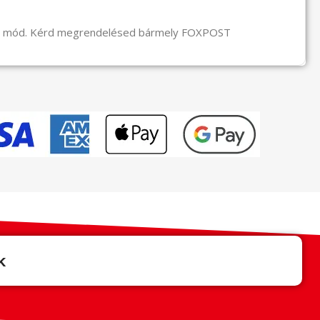
li mód. Kérd megrendelésed bármely FOXPOST
k