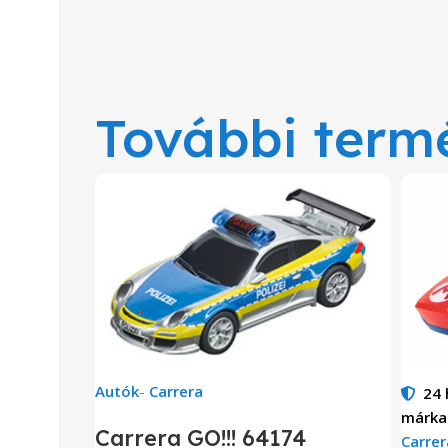
További term
Autók
-
Carrera
24
márka
Carrera GO!!! 64174
Carrer