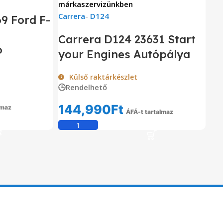
márkaszervizünkben
Carrera
-
D124
9 Ford F-
Carrera D124 23631 Start
ó
your Engines Autópálya
Külső raktárkészlet
🕒Rendelhető
144,990
Ft
lmaz
ÁFÁ-t tartalmaz
em
Kosárba Teszem