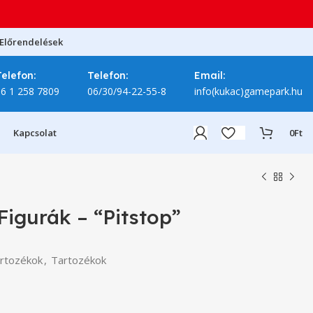
Előrendelések
Telefon:
Telefon:
Email:
06 1 258 7809
06/30/94-22-55-8
info(kukac)gamepark.hu
Kapcsolat
0
Ft
igurák – “Pitstop”
rtozékok
,
Tartozékok