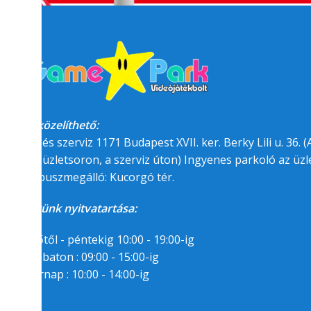
Megközelíthető:
üzlet és szerviz 1171 Budapest XVII. ker. Berky Lili u. 36. (A
felőli üzletsoron, a szerviz úton) Ingyenes parkoló az üzle
BKK buszmegálló: Kucorgó tér.
Üzletünk nyitvatartása:
Hétfőtől - péntekig 10:00 - 19:00-ig
Szombaton : 09:00 - 15:00-ig
Vasárnap : 10:00 - 14:00-ig
Segítségre van
szükséged?