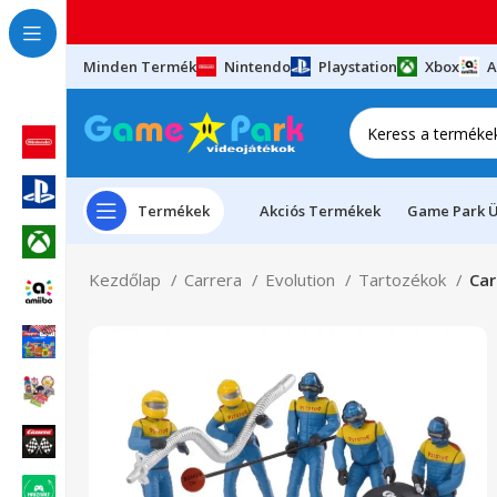
Minden Termék
Nintendo
Playstation
Xbox
A
Termékek
Akciós Termékek
Game Park Ü
Kezdőlap
Carrera
Evolution
Tartozékok
Car