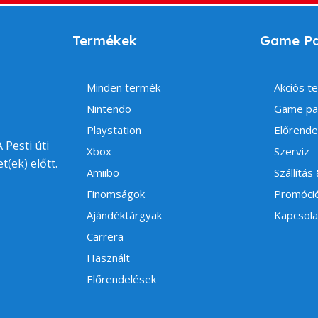
Termékek
Game P
Minden termék
Akciós t
Nintendo
Game pa
Playstation
Előrende
 Pesti úti
Xbox
Szerviz
t(ek) előtt.
Amiibo
Szállítás
Finomságok
Promóci
Ajándéktárgyak
Kapcsola
Carrera
Használt
Előrendelések