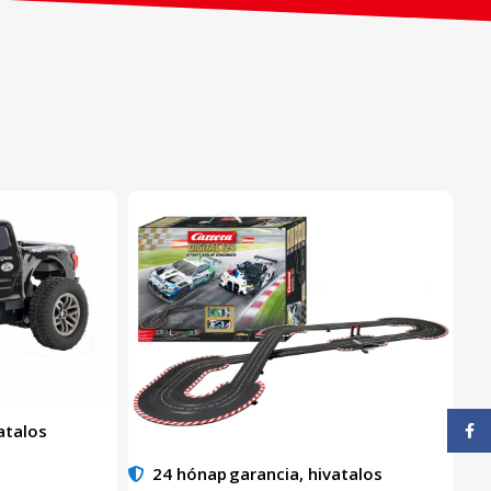
Face
atalos
24 hónap
garancia, hivatalos