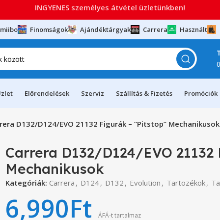
INGYENES személyes átvétel üzletünkben!
miibo
Finomságok
Ajándéktárgyak
Carrera
Használt
zlet
Előrendelések
Szerviz
Szállítás & Fizetés
Promóciók
rera D132/D124/EVO 21132 Figurák – “Pitstop” Mechanikusok
Carrera D132/D124/EVO 21132 F
Mechanikusok
Kategóriák:
Carrera
,
D124
,
D132
,
Evolution
,
Tartozékok
,
Ta
6,990
Ft
ÁFÁ-t tartalmaz