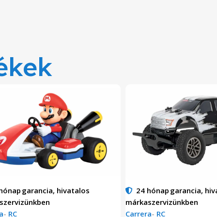
ékek
 hónap
garancia, hivatalos
24 hónap
garancia, hiv
szervizünkben
márkaszervizünkben
a
-
RC
Carrera
-
RC