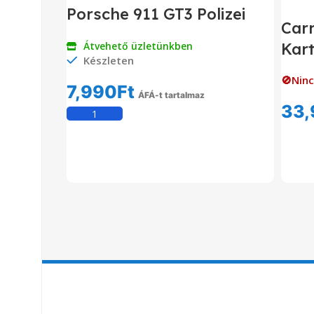
Porsche 911 GT3 Polizei
Car
Átvehető üzletünkben
Kart
Készleten
🚫Ninc
7,990
Ft
ÁFÁ-t tartalmaz
33,
Kosárba Teszem