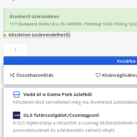
Átvehető üzletünkben
1171 Budapest, Berky Lili u. 36. Hétfőtől - Péntekig: 10:00-19:00-ig. Sz
Készleten (utánrendelhető)
Kosárba
Összehasonlítás
Kívánságlisáh
Vedd át a Game Park üzletből
Készleten lévő termékeket még ma átveheted üzletünkbe
GLS futárszolgálat/Csomagpont:
A GLS tájékoztatja a címzettet a csomag kézbesítésének 
azonosítószámát és a kézbesítés várható idejét.