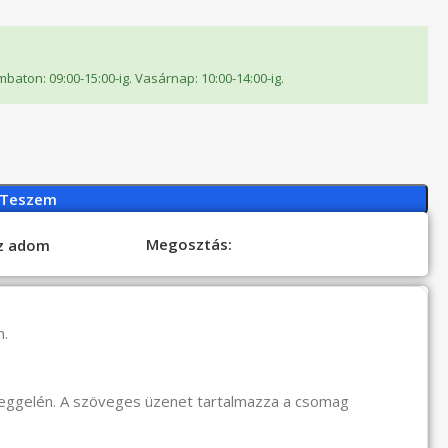
ombaton: 09:00-15:00-ig. Vasárnap: 10:00-14:00-ig.
 Teszem
Megosztás:
oz adom
n.
reggelén. A szöveges üzenet tartalmazza a csomag