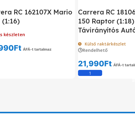
rera RC 162107X Mario
Carrera RC 18106
 (1:16)
150 Raptor (1:18)
Távirányítós Aut
s készleten
Külső raktárkészlet
990
Ft
ÁFÁ-t tartalmaz
🕒Rendelhető
Tovább Olvasom
21,990
Ft
ÁFÁ-t tarta
Kosárba Tesz