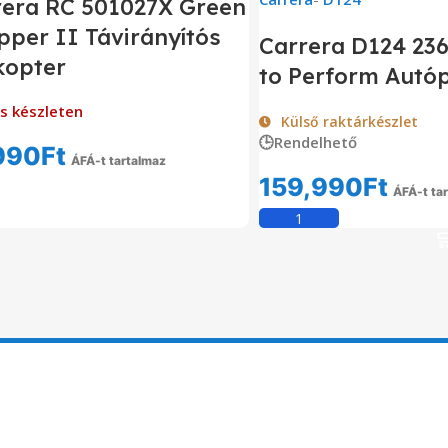
rera RC 501027X Green
per II Távirányítós
Carrera D124 23
kopter
to Perform Autó
s készleten
Külső raktárkészlet
🕒Rendelhető
990
Ft
ÁFÁ-t tartalmaz
159,990
Ft
Tovább Olvasom
ÁFÁ-t ta
Kosárba Tesz