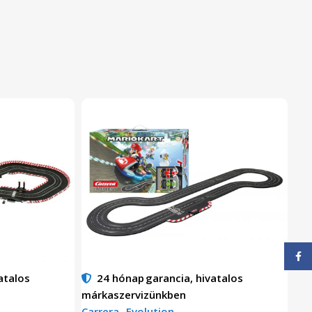
Face
atalos
24 hónap
garancia, hivatalos
márkaszervizünkben
Carrera
-
Evolution