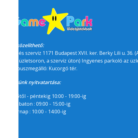
Megközelíthető:
üzlet és szerviz 1171 Budapest XVII. ker. Berky Lili u. 36. (A
felőli üzletsoron, a szerviz úton) Ingyenes parkoló az üzle
BKK buszmegálló: Kucorgó tér.
Üzletünk nyitvatartása:
Hétfőtől - péntekig 10:00 - 19:00-ig
Szombaton : 09:00 - 15:00-ig
Segítségre van
Vasárnap : 10:00 - 14:00-ig
szükséged?
06/1/258-7809