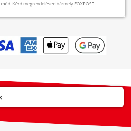
li mód. Kérd megrendelésed bármely FOXPOST
k