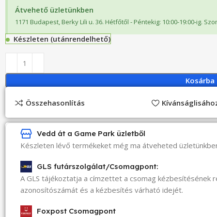
Átvehető üzletünkben
1171 Budapest, Berky Lili u. 36. Hétfőtől - Péntekig: 10:00-19:00-ig. Sz
Készleten (utánrendelhető)
Kosárba
Összehasonlítás
Kívánságlisáh
Vedd át a Game Park üzletből
Készleten lévő termékeket még ma átveheted üzletünkbe
GLS futárszolgálat/Csomagpont:
A GLS tájékoztatja a címzettet a csomag kézbesítésének 
azonosítószámát és a kézbesítés várható idejét.
Foxpost Csomagpont