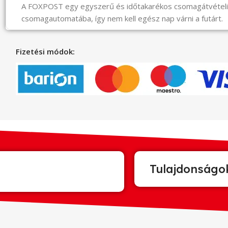
A FOXPOST egy egyszerű és időtakarékos csomagátvéte
csomagautomatába, így nem kell egész nap várni a futárt.
Fizetési módok:
Tulajdonságo