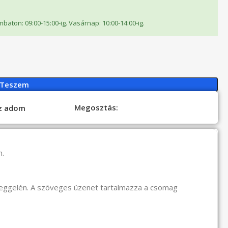
ombaton: 09:00-15:00-ig. Vasárnap: 10:00-14:00-ig.
 Teszem
Megosztás:
oz adom
n.
reggelén. A szöveges üzenet tartalmazza a csomag