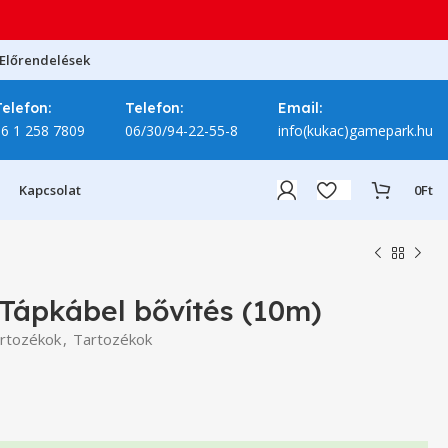
Előrendelések
Telefon:
Telefon:
Email:
06 1 258 7809
06/30/94-22-55-8
info(kukac)gamepark.hu
Kapcsolat
0
Ft
Tápkábel bővítés (10m)
rtozékok
,
Tartozékok