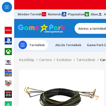
Minden Termék
Nintendo
Playstation
Xbox
A
Termékek
Akciós Termékek
Game Park Ü
Kezdőlap
Carrera
Evolution
Tartozékok
Car