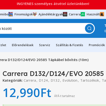
INGYENES személyes átvétel üzletünkben!
miibo
Finomságok
Ajándéktárgyak
Carrera
Használt
zlet
Előrendelések
Szerviz
Szállítás & Fizetés
Promóciók
rera D132/D124/EVO 20585 Tápkábel bővítés (10m)
Carrera D132/D124/EVO 20585 
Kategóriák:
Carrera
,
D124
,
D132
,
Evolution
,
Tartozékok
,
Ta
12,990
Ft
ÁFÁ-t tartalmaz