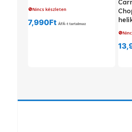
Car
🚫Nincs készleten
Chop
heli
7,990
Ft
ÁFÁ-t tartalmaz
Tovább Olvasom
🚫Ninc
13,