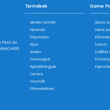
Termékek
Game P
Minden termék
Akciós t
Nintendo
Game pa
Playstation
Előrende
 Pesti úti
Xbox
Szerviz
t(ek) előtt.
Amiibo
Szállítás
Finomságok
Promóci
Ajándéktárgyak
Kapcsola
Carrera
Használt
Előrendelések