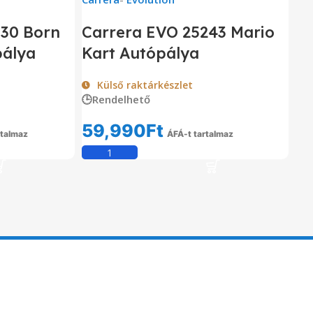
630 Born
Carrera EVO 25243 Mario
pálya
Kart Autópálya
Külső raktárkészlet
🕒Rendelhető
59,990
Ft
rtalmaz
ÁFÁ-t tartalmaz
em
Kosárba Teszem