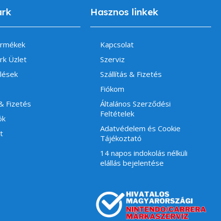
ark
Hasznos linkek
ermékek
Kapcsolat
rk Üzlet
Szerviz
lések
Szállítás & Fizetés
Fiókom
 & Fizetés
Általános Szerződési
Feltételek
ók
Adatvédelem és Cookie
t
Tájékoztató
14 napos indokolás nélküli
elállás bejelentése