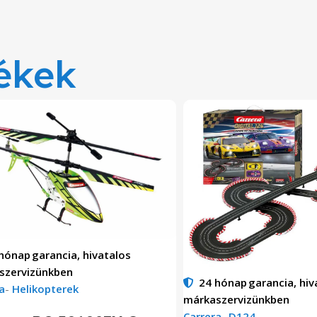
ékek
 hónap
garancia, hivatalos
szervizünkben
24 hónap
garancia, hiv
a
-
Helikopterek
márkaszervizünkben
Carrera
-
D124