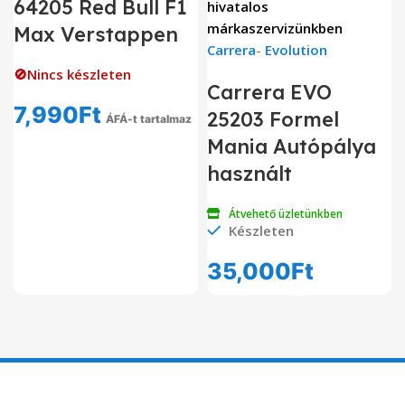
64205 Red Bull F1
hivatalos
márkaszervizünkben
Max Verstappen
Carrera
-
Evolution
🚫Nincs készleten
Carrera EVO
7,990
Ft
25203 Formel
ÁFÁ-t tartalmaz
Mania Autópálya
használt
Átvehető üzletünkben
Készleten
35,000
Ft