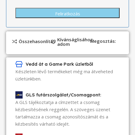
Kívánságlisához
Megosztás:
Összehasonlítás
adom
Vedd át a Game Park üzletből
Készleten lévő termékeket még ma átveheted
üzletünkben.
GLS futárszolgálat/Csomagpont:
A GLS tájékoztatja a címzettet a csomag
kézbesítésének reggelén. A szöveges üzenet
tartalmazza a csomag azonosítószámát és a
kézbesítés várható idejét.