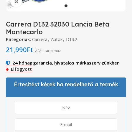
Click to enlarge
Carrera D132 32030 Lancia Beta
Montecarlo
Kategóriák:
Carrera
,
Autók
,
D132
21,990
Ft
ÁFÁ-t tartalmaz
24 hónap
garancia, hivatalos márkaszervizünkben
Elfogyott
Értesítést kérek ha rendelhető a termék