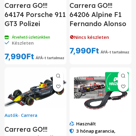
Carrera GO!!!
Carrera GO!!!
64174 Porsche 911
64206 Alpine F1
GT3 Polizei
Fernando Alonso
🚫Nincs készleten
Átvehető üzletünkben
Készleten
7,990
Ft
ÁFÁ-t tartalmaz
7,990
Ft
ÁFÁ-t tartalmaz
Autók
-
Carrera
Használt
Carrera GO!!!
3 hónap
garancia,