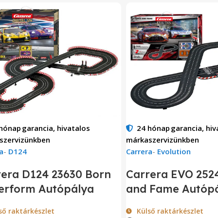
 hónap
garancia, hivatalos
24 hónap
garancia, hiv
szervizünkben
márkaszervizünkben
a
-
D124
Carrera
-
Evolution
rera D124 23630 Born
Carrera EVO 252
Perform Autópálya
and Fame Autóp
ső raktárkészlet
Külső raktárkészlet