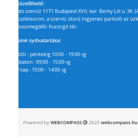
Megközelíthető:
üzlet és szerviz 1171 Budapest XVII. ker. Berky Lili u. 36. (A
felőli üzletsoron, a szerviz úton) Ingyenes parkoló az üzle
BKK buszmegálló: Kucorgó tér.
Üzletünk nyitvatartása:
Hétfőtől - péntekig 10:00 - 19:00-ig
Szombaton : 09:00 - 15:00-ig
Vasárnap : 10:00 - 14:00-ig
Segítségre van
szükséged?
06/1/258-7809
06/30/94-22-55-8
Powered by
WEBCOMPASS
2023
webcompass.hu 
Messenger
Email: