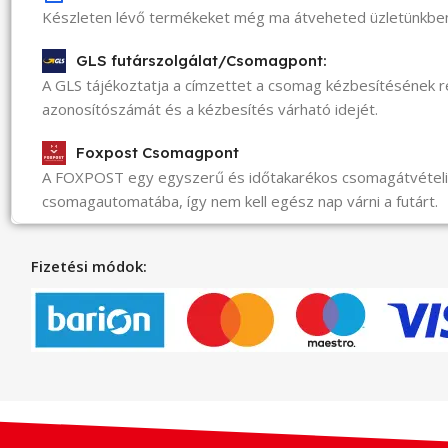
Készleten lévő termékeket még ma átveheted üzletünkbe
GLS futárszolgálat/Csomagpont:
A GLS tájékoztatja a címzettet a csomag kézbesítésének 
azonosítószámát és a kézbesítés várható idejét.
Foxpost Csomagpont
A FOXPOST egy egyszerű és időtakarékos csomagátvéte
csomagautomatába, így nem kell egész nap várni a futárt.
Fizetési módok: