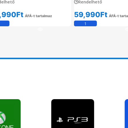
delhető
🕒Rendelhető
,990
Ft
59,990
Ft
ÁFÁ-t tartalmaz
ÁFÁ-t tart
Kosárba Teszem
Kosárba Tesz