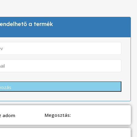
 rendelhető a termék
Megosztás:
oz adom