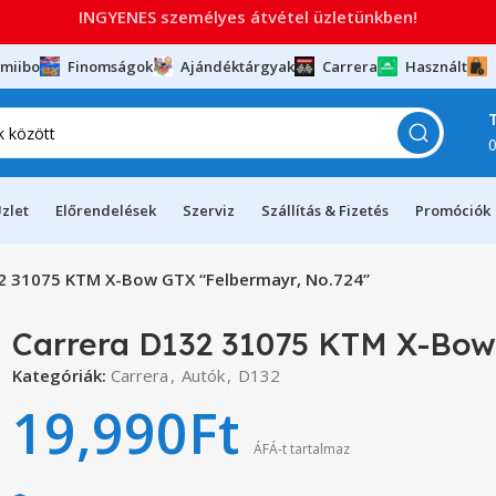
INGYENES személyes átvétel üzletünkben!
miibo
Finomságok
Ajándéktárgyak
Carrera
Használt
zlet
Előrendelések
Szerviz
Szállítás & Fizetés
Promóciók
2 31075 KTM X-Bow GTX “Felbermayr, No.724”
Carrera D132 31075 KTM X-Bow
Kategóriák:
Carrera
,
Autók
,
D132
19,990
Ft
ÁFÁ-t tartalmaz