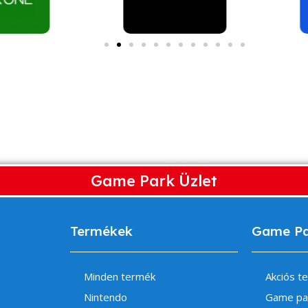
Game Park Üzlet
Termékek
Game P
Minden termék
Akciós t
Nintendo
Game pa