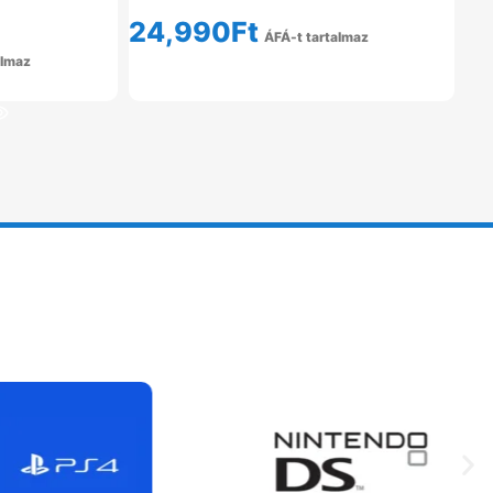
24,990
Ft
ÁFÁ-t tartalmaz
almaz
Tovább Olvasom
em