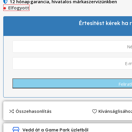
12 hónap
garancia, hivatalos márkaszervizünkben
Elfogyott
Értesítést kérek ha
Összehasonlítás
Kívánságlisáh
Vedd át a Game Park üzletből