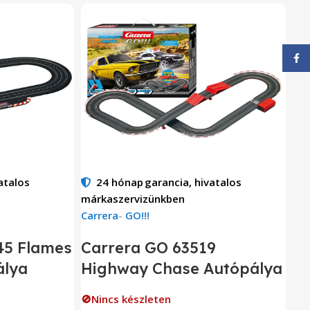
Face
atalos
24 hónap
garancia, hivatalos
márkaszervizünkben
Carrera
-
GO!!!
45 Flames
Carrera GO 63519
álya
Highway Chase Autópálya
🚫Nincs készleten