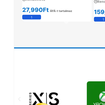
🕒Ren
27,990
Ft
159
ÁFÁ-t tartalmaz
Kosárba Teszem