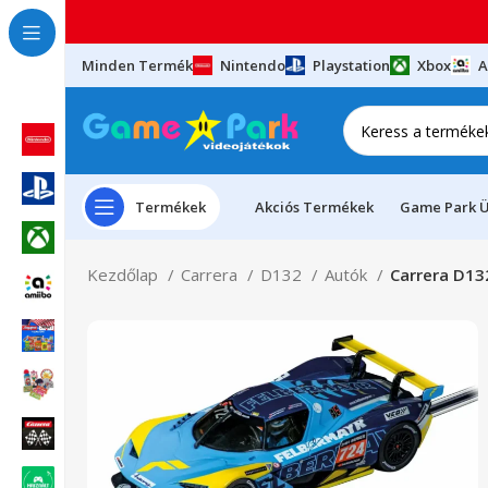
Minden Termék
Nintendo
Playstation
Xbox
A
Termékek
Akciós Termékek
Game Park Ü
Kezdőlap
Carrera
D132
Autók
Carrera D13