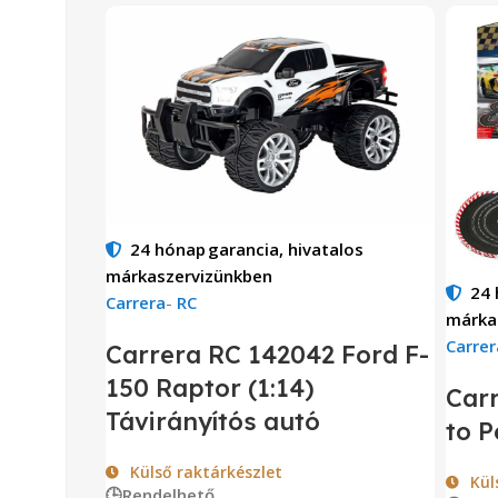
24 hónap
garancia, hivatalos
márkaszervizünkben
24
Carrera
-
RC
márka
Carrer
Carrera RC 142042 Ford F-
150 Raptor (1:14)
Car
Távirányítós autó
to 
Külső raktárkészlet
Kül
🕒Rendelhető