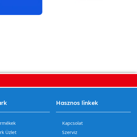
ark
Hasznos linkek
ermékek
Kapcsolat
rk Üzlet
Szerviz