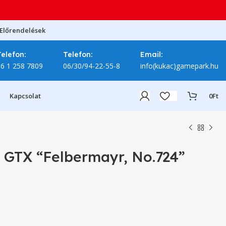
Előrendelések
Telefon:
Telefon:
Email:
06 1 258 7809
06/30/94-22-55-8
info(kukac)gamepark.hu
Kapcsolat
0
Ft
 GTX “Felbermayr, No.724”