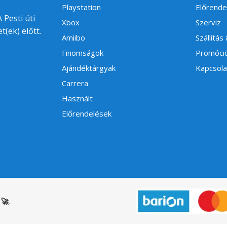
Playstation
Előrende
 Pesti úti
Xbox
Szerviz
t(ek) előtt.
Amiibo
Szállítás
Finomságok
Promóci
Ajándéktárgyak
Kapcsola
Carrera
Használt
Előrendelések
🚀
.