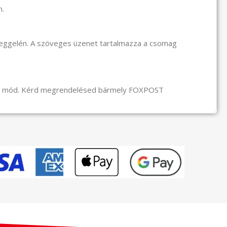
n.
reggelén. A szöveges üzenet tartalmazza a csomag
li mód. Kérd megrendelésed bármely FOXPOST