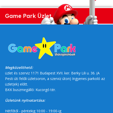
Game Park Üzlet
Megközelíthető:
üzlet és szerviz 1171 Budapest XVII. ker. Berky Lili u. 36. (A
Pesti úti felőli üzletsoron, a szerviz úton) Ingyenes parkoló az
üzlet(ek) előtt.
BKK buszmegálló: Kucorgó tér.
Üzletünk nyitvatartása:
Hétfőtől - péntekig 10:00 - 19:00-ig