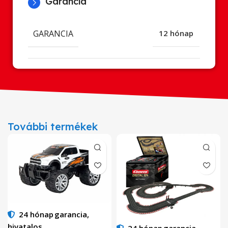
Garancia
GARANCIA
12 hónap
További termékek
24 hónap
garancia,
hivatalos
24 hónap
garancia,