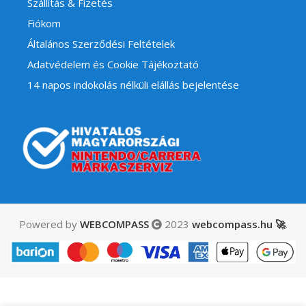
Szállítás & Fizetés
Fiókom
Általános Szerződési Feltételek
Adatvédelem és Cookie Tájékoztató
14 napos indokolás nélküli elállás bejelentése
Powered by
WEBCOMPASS
2023
webcompass.hu 🚀
.