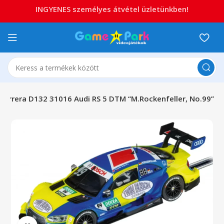
INGYENES személyes átvétel üzletünkben!
Carrera D132 31016 Audi RS 5 DTM “M.Rockenfeller, No.99”