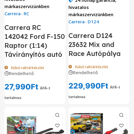
márkaszervizünkben
hivatalos
Carrera
-
RC
márkaszervizünkben
Carrera
-
D124
Carrera RC
Carrera D124
142042 Ford F-150
23632 Mix and
Raptor (1:14)
Race Autópálya
Távirányítós autó
Külső raktárkészlet
Külső raktárkészlet
🕒Rendelhető
🕒Rendelhető
229,990
Ft
27,990
Ft
ÁFÁ-t
ÁFÁ-t
tartalmaz
tartalmaz