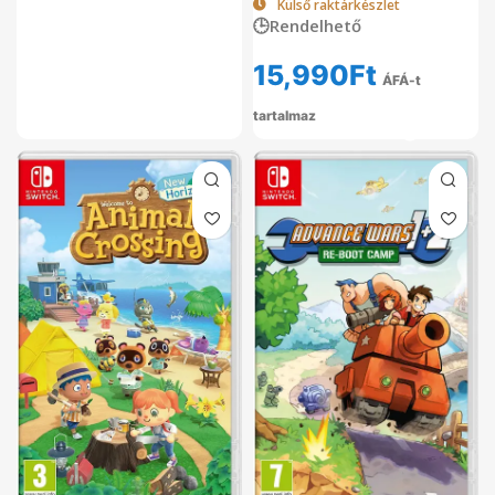
Külső raktárkészlet
🕒Rendelhető
15,990
Ft
ÁFÁ-t
tartalmaz