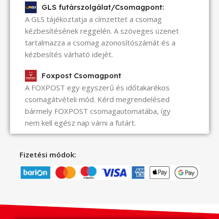
GLS futárszolgálat/Csomagpont:
A GLS tájékoztatja a címzettet a csomag
kézbesítésének reggelén. A szöveges üzenet
tartalmazza a csomag azonosítószámát és a
kézbesítés várható idejét.
Foxpost Csomagpont
A FOXPOST egy egyszerű és időtakarékos
csomagátvételi mód. Kérd megrendelésed
bármely FOXPOST csomagautomatába, így
nem kell egész nap várni a futárt.
Fizetési módok: