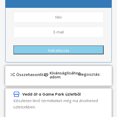
Kívánságlisához
Megosztás:
Összehasonlítás
adom
Vedd át a Game Park üzletből
Készleten lévő termékeket még ma átveheted
üzletünkben.