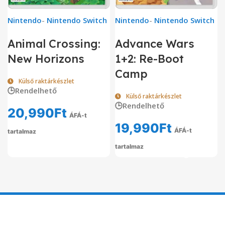
Nintendo
-
Nintendo Switch
Nintendo
-
Nintendo Switch
Animal Crossing:
Advance Wars
New Horizons
1+2: Re-Boot
Camp
Külső raktárkészlet
🕒Rendelhető
Külső raktárkészlet
🕒Rendelhető
20,990
Ft
ÁFÁ-t
19,990
Ft
ÁFÁ-t
tartalmaz
tartalmaz