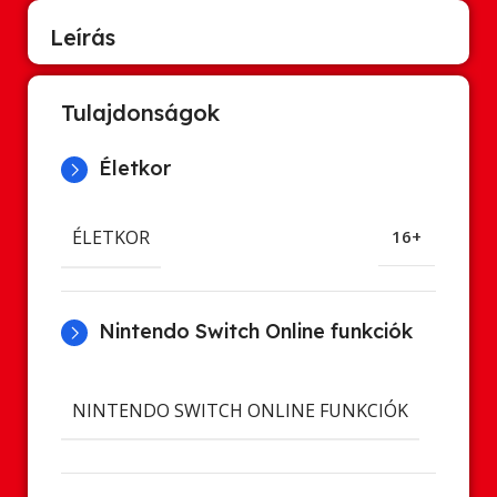
Leírás
Tulajdonságok
Életkor
ÉLETKOR
16+
Nintendo Switch Online funkciók
Cl
NINTENDO SWITCH ONLINE FUNKCIÓK
ment