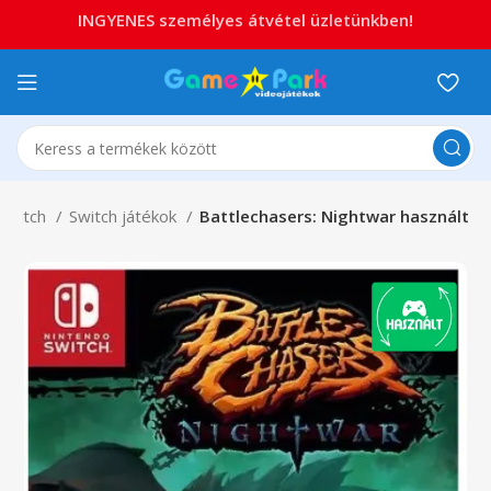
INGYENES személyes átvétel üzletünkben!
Switch
Switch játékok
Battlechasers: Nightwar használt