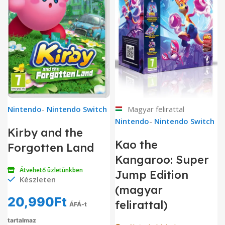
Nintendo
-
Nintendo Switch
Magyar felirattal
Nintendo
-
Nintendo Switch
Kirby and the
Kao the
Forgotten Land
Kangaroo: Super
Átvehető üzletünkben
Jump Edition
Készleten
(magyar
20,990
Ft
felirattal)
ÁFÁ-t
tartalmaz