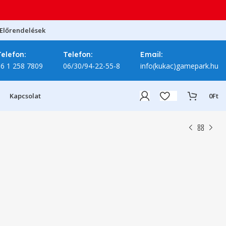
Előrendelések
Telefon:
Telefon:
Email:
06 1 258 7809
06/30/94-22-55-8
info(kukac)gamepark.hu
Kapcsolat
0
Ft