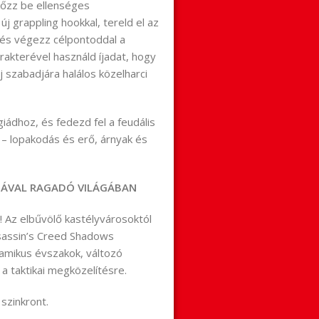
kőzz be ellenséges
 grappling hookkal, tereld el az
 és végezz célpontoddal a
rakterével használd íjadat, hogy
j szabadjára halálos közelharci
giádhoz, és fedezd fel a feudális
 – lopakodás és erő, árnyak és
AGÁVAL RAGADÓ VILÁGÁBAN
! Az elbűvölő kastélyvárosoktól
ssassin’s Creed Shadows
dinamikus évszakok, változó
a taktikai megközelítésre.
 szinkront.