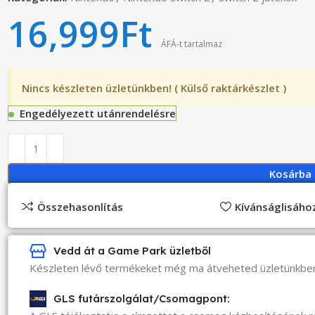
16,999
Ft
ÁFÁ-t tartalmaz
Nincs készleten üzletünkben! ( Külső raktárkészlet )
Engedélyezett utánrendelésre
Kosárba
Összehasonlítás
Kívánságlisáh
Vedd át a Game Park üzletből
Készleten lévő termékeket még ma átveheted üzletünkbe
GLS futárszolgálat/Csomagpont: