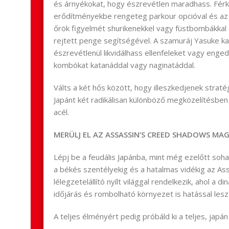
és árnyékokat, hogy észrevétlen maradhass. Fér
erődítményekbe rengeteg parkour opcióval és az új
őrök figyelmét shurikenekkel vagy füstbombákkal
rejtett penge segítségével. A szamuráj Yasuke ka
észrevétlenül likvidálhass ellenfeleket vagy enged
kombókat katanáddal vagy naginatáddal.
Válts a két hős között, hogy illeszkedjenek straté
Japánt két radikálisan különböző megközelítésben
acél.
MERÜLJ EL AZ ASSASSIN’S CREED SHADOWS M
Lépj be a feudális Japánba, mint még ezelőtt soha
a békés szentélyekig és a hatalmas vidékig az A
lélegzetelállító nyílt világgal rendelkezik, ahol a 
időjárás és rombolható környezet is hatással lesz 
A teljes élményért pedig próbáld ki a teljes, japán