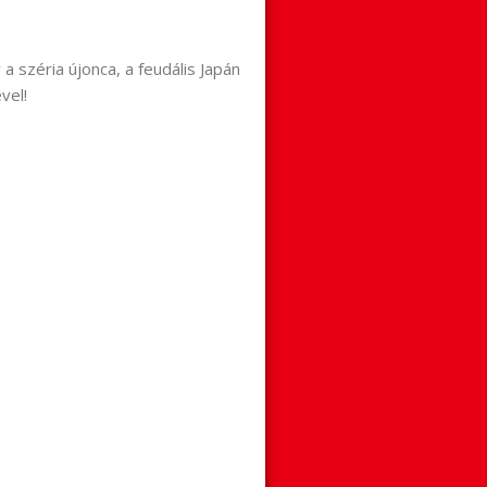
a széria újonca, a feudális Japán
vel!