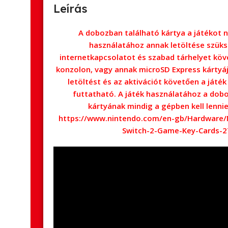
Leírás
A dobozban található kártya a játékot 
használatához annak letöltése szüksé
internetkapcsolatot és szabad tárhelyet köv
konzolon, vagy annak microSD Express kártyá
letöltést és az aktivációt követően a játék
futtatható. A játék használatához a dob
kártyának mindig a gépben kell lenni
https://www.nintendo.com/en-gb/Hardware/
Switch-2-Game-Key-Cards-2