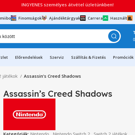
INGYENES személyes átvétel üzletünkben!
miibo
Finomságok
Ajándéktárgyak
Carrera
Használt
zlet
Előrendelések
Szerviz
Szállítás & Fizetés
Promóciók
2 játékok
Assassin’s Creed Shadows
Assassin’s Creed Shadows
Kategóriák:
Nintendo
,
Nintendo Switch 2
,
Switch 2 játékok