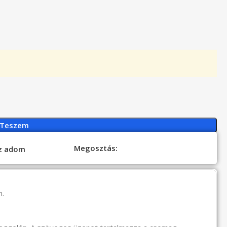
 Teszem
Megosztás:
oz adom
n.