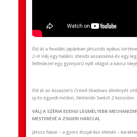
Éld át a feudális Japánban játszódó epikus történ
2-n! Válj egy halálos shinobi assassinná és egy l
felfedezel egy gyönyörű nyílt világot a káosz idejé
Éld át az Assassin’s Creed Shadows élményét ott
új és egyedi módon, Nintendo Switch 2 konzolon.
VÁLJ A SZÉRIA EDDIGI LEGMÉLYEBB MECHANIZ
MESTERÉVÉ A ZSIGERI HARCCAL
Játssz Naoe – a gyors észjárású shinobi – karakte