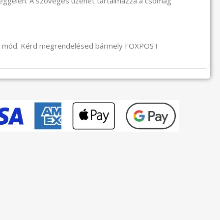
reggelén. A szöveges üzenet tartalmazza a csomag
li mód. Kérd megrendelésed bármely FOXPOST