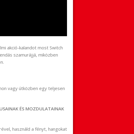
elmi akció-kalandot most Switch
egendás szamurájjá, miközben
n.
hon vagy útközben egy teljesen
MUSAINAK ÉS MOZDULATAINAK
rével, használd a fényt, hangokat