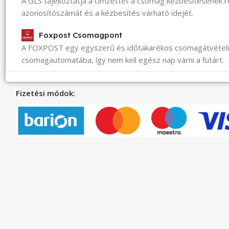
A GLS tájékoztatja a címzettet a csomag kézbesítésének 
azonosítószámát és a kézbesítés várható idejét.
Foxpost Csomagpont
A FOXPOST egy egyszerű és időtakarékos csomagátvéte
csomagautomatába, így nem kell egész nap várni a futárt.
Fizetési módok: