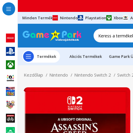
Minden Termék
Nintendo
Playstation
Xbox
A
Termékek
Akciós Termékek
Game Park Ü
Kezdőlap
Nintendo
Nintendo Switch 2
Switch 