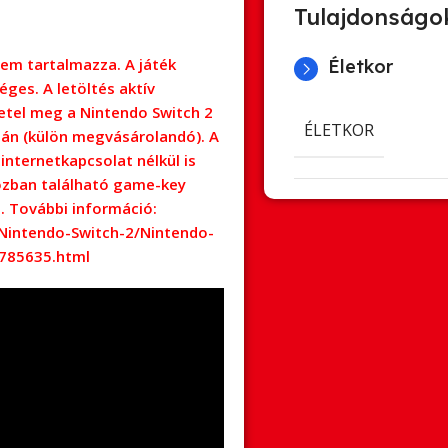
Tulajdonságo
nem tartalmazza. A játék
Életkor
ges. A letöltés aktív
etel meg a Nintendo Switch 2
ÉLETKOR
ján (külön megvásárolandó). A
 internetkapcsolat nélkül is
ozban található game-key
e. További információ:
Nintendo-Switch-2/Nintendo-
785635.html