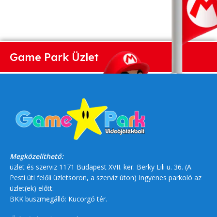
Game Park Üzlet
Megközelíthető:
üzlet és szerviz 1171 Budapest XVII. ker. Berky Lili u. 36. (A
Pesti úti felőli üzletsoron, a szerviz úton) Ingyenes parkoló az
üzlet(ek) előtt.
BKK buszmegálló: Kucorgó tér.