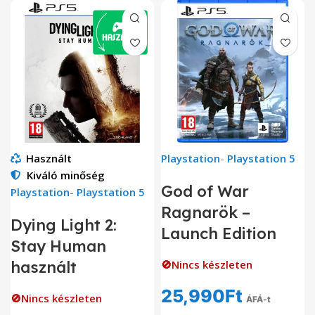
Használt
Playstation
-
Playstation 5
Kiváló minőség
God of War
Playstation
-
Playstation 5
Ragnarök –
Dying Light 2:
Launch Edition
Stay Human
használt
🚫Nincs készleten
25,990
Ft
🚫Nincs készleten
ÁFÁ-t