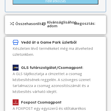
Kívánságlisához
Megosztás:
Összehasonlítás
adom
Vedd át a Game Park üzletből
Készleten lévő termékeket még ma átveheted
üzletünkben.
GLS futárszolgálat/Csomagpont:
A GLS tájékoztatja a címzettet a csomag
kézbesítésének reggelén. A szöveges üzenet
tartalmazza a csomag azonosítószámát és a
kézbesítés várható idejét.
Foxpost Csomagpont
A FOXPOST egy egyszerű és időtakarékos