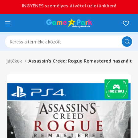
INGYENES személyes átvétel üzletünkben!
S4 játékok
Assassin’s Creed: Rogue Remastered használt