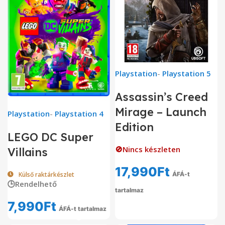
Playstation
-
Playstation 5
Assassin’s Creed
Mirage – Launch
Playstation
-
Playstation 4
Edition
LEGO DC Super
🚫Nincs készleten
Villains
17,990
Ft
Külső raktárkészlet
ÁFÁ-t
🕒Rendelhető
tartalmaz
7,990
Ft
ÁFÁ-t tartalmaz