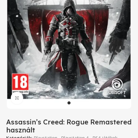
Click to enlarge
Assassin’s Creed: Rogue Remastered
használt
Kategóriák:
Playstation
,
Playstation 4
,
PS4 játékok